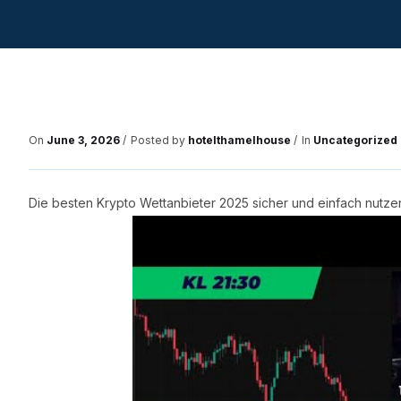
On
June 3, 2026
Posted by
hotelthamelhouse
In
Uncategorized
Die besten Krypto Wettanbieter 2025 sicher und einfach nutze