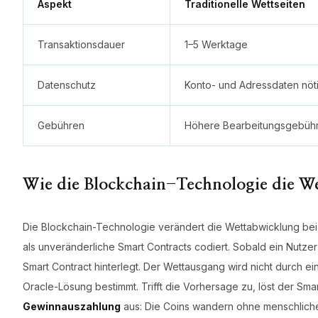
Aspekt
Traditionelle Wettseiten
Transaktionsdauer
1–5 Werktage
Datenschutz
Konto- und Adressdaten nöt
Gebühren
Höhere Bearbeitungsgebüh
Wie die Blockchain-Technologie die W
Die Blockchain-Technologie verändert die Wettabwicklung bei
als unveränderliche Smart Contracts codiert. Sobald ein Nutzer
Smart Contract hinterlegt. Der Wettausgang wird nicht durch e
Oracle-Lösung bestimmt. Trifft die Vorhersage zu, löst der Sma
Gewinnauszahlung
aus: Die Coins wandern ohne menschlich