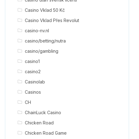
Casino Vklad 50 Kč
Casino Vklad Přes Revolut
casino-nv.nl
casino/betting/nutra
casino/gambling
casino1
casino2
Casinolab
Casinos
CH
ChainLuck Casino
Chicken Road
Chicken Road Game