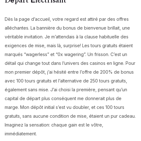
Départ Électrisant
Dès la page d’accueil, votre regard est attiré par des offres
alléchantes. La bannière du bonus de bienvenue brillait, une
véritable invitation. Je m’attendais à la clause habituelle des
exigences de mise, mais là, surprise! Les tours gratuits étaient
marqués “wagerless” et “0x wagering”. Un frisson. C’est un
détail qui change tout dans l’univers des casinos en ligne. Pour
mon premier dépôt, j’ai hésité entre l’offre de 200% de bonus
avec 100 tours gratuits et l’alternative de 250 tours gratuits,
également sans mise. J’ai choisi la première, pensant qu’un
capital de départ plus conséquent me donnerait plus de
marge. Mon dépôt initial s’est vu doubler, et ces 100 tours
gratuits, sans aucune condition de mise, étaient un pur cadeau.
Imaginez la sensation: chaque gain est le vôtre,
immédiatement.