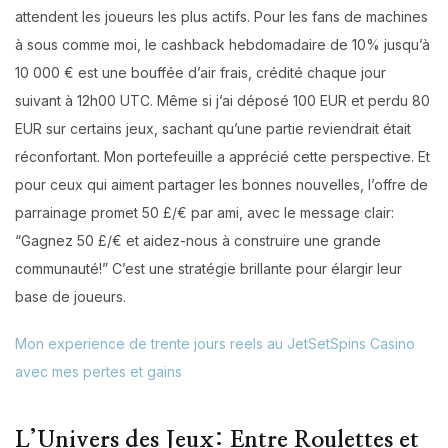
attendent les joueurs les plus actifs. Pour les fans de machines
à sous comme moi, le cashback hebdomadaire de 10% jusqu’à
10 000 € est une bouffée d’air frais, crédité chaque jour
suivant à 12h00 UTC. Même si j’ai déposé 100 EUR et perdu 80
EUR sur certains jeux, sachant qu’une partie reviendrait était
réconfortant. Mon portefeuille a apprécié cette perspective. Et
pour ceux qui aiment partager les bonnes nouvelles, l’offre de
parrainage promet 50 £/€ par ami, avec le message clair:
“Gagnez 50 £/€ et aidez-nous à construire une grande
communauté!” C’est une stratégie brillante pour élargir leur
base de joueurs.
Mon experience de trente jours reels au JetSetSpins Casino
avec mes pertes et gains
L’Univers des Jeux: Entre Roulettes et