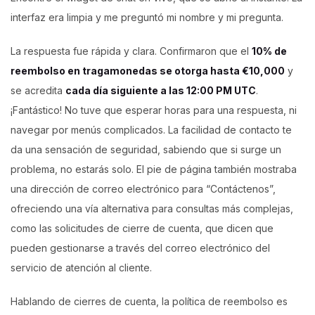
interfaz era limpia y me preguntó mi nombre y mi pregunta.
La respuesta fue rápida y clara. Confirmaron que el
10% de
reembolso en tragamonedas se otorga hasta €10,000
y
se acredita
cada día siguiente a las 12:00 PM UTC
.
¡Fantástico! No tuve que esperar horas para una respuesta, ni
navegar por menús complicados. La facilidad de contacto te
da una sensación de seguridad, sabiendo que si surge un
problema, no estarás solo. El pie de página también mostraba
una dirección de correo electrónico para “Contáctenos”,
ofreciendo una vía alternativa para consultas más complejas,
como las solicitudes de cierre de cuenta, que dicen que
pueden gestionarse a través del correo electrónico del
servicio de atención al cliente.
Hablando de cierres de cuenta, la política de reembolso es