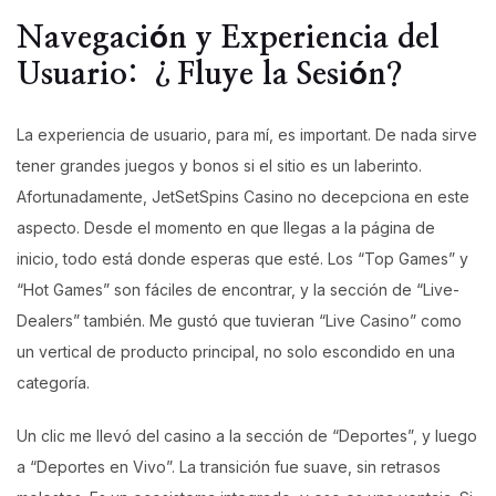
Navegación y Experiencia del
Usuario: ¿Fluye la Sesión?
La experiencia de usuario, para mí, es important. De nada sirve
tener grandes juegos y bonos si el sitio es un laberinto.
Afortunadamente, JetSetSpins Casino no decepciona en este
aspecto. Desde el momento en que llegas a la página de
inicio, todo está donde esperas que esté. Los “Top Games” y
“Hot Games” son fáciles de encontrar, y la sección de “Live-
Dealers” también. Me gustó que tuvieran “Live Casino” como
un vertical de producto principal, no solo escondido en una
categoría.
Un clic me llevó del casino a la sección de “Deportes”, y luego
a “Deportes en Vivo”. La transición fue suave, sin retrasos