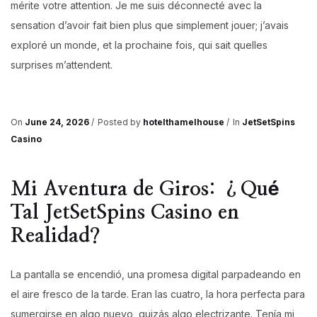
mérite votre attention. Je me suis déconnecté avec la
sensation d’avoir fait bien plus que simplement jouer; j’avais
exploré un monde, et la prochaine fois, qui sait quelles
surprises m’attendent.
On
June 24, 2026
Posted by
hotelthamelhouse
In
JetSetSpins
Casino
Mi Aventura de Giros: ¿Qué
Tal JetSetSpins Casino en
Realidad?
La pantalla se encendió, una promesa digital parpadeando en
el aire fresco de la tarde. Eran las cuatro, la hora perfecta para
sumergirse en algo nuevo, quizás algo electrizante. Tenía mi