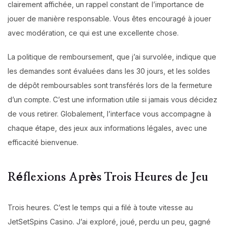
clairement affichée, un rappel constant de l’importance de
jouer de manière responsable. Vous êtes encouragé à jouer
avec modération, ce qui est une excellente chose.
La politique de remboursement, que j’ai survolée, indique que
les demandes sont évaluées dans les 30 jours, et les soldes
de dépôt remboursables sont transférés lors de la fermeture
d’un compte. C’est une information utile si jamais vous décidez
de vous retirer. Globalement, l’interface vous accompagne à
chaque étape, des jeux aux informations légales, avec une
efficacité bienvenue.
Réflexions Après Trois Heures de Jeu
Trois heures. C’est le temps qui a filé à toute vitesse au
JetSetSpins Casino. J’ai exploré, joué, perdu un peu, gagné