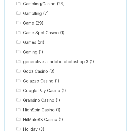
Gambling/Casino
(28)
Gamblling
(7)
Game
(29)
Game Spot Casino
(1)
Games
(21)
Gaming
(1)
generative ai adobe photoshop 3
(1)
Godz Casino
(3)
Golazzo Casino
(1)
Google Pay Casino
(1)
Gransino Casino
(1)
HighSpin Casino
(1)
HitMate88 Casino
(1)
Holiday
(3)