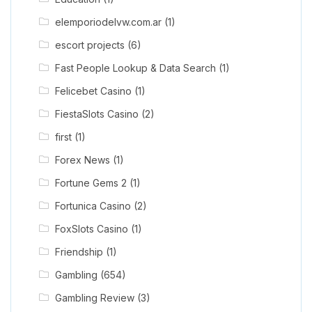
elemporiodelvw.com.ar
(1)
escort projects
(6)
Fast People Lookup & Data Search
(1)
Felicebet Casino
(1)
FiestaSlots Casino
(2)
first
(1)
Forex News
(1)
Fortune Gems 2
(1)
Fortunica Casino
(2)
FoxSlots Casino
(1)
Friendship
(1)
Gambling
(654)
Gambling Review
(3)