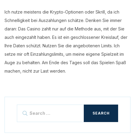
Ich nutze meistens die Krypto-Optionen oder Skrill, da ich
Schnelligkeit bei Auszahlungen schätze. Denken Sie immer
daran: Das Casino zahlt nur auf die Methode aus, mit der Sie
auch eingezahlt haben. Es ist ein geschlossener Kreislauf, der
Ihre Daten schützt. Nutzen Sie die angebotenen Limits. Ich
setze mir oft Einzahlungslimits, um meine eigene Spielzeit im
Auge zu behalten. Am Ende des Tages soll das Spielen Spaß
machen, nicht zur Last werden.
Search
for: