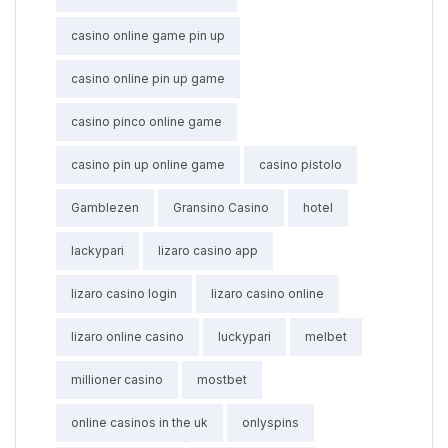
casino online game pin up
casino online pin up game
casino pinco online game
casino pin up online game
casino pistolo
Gamblezen
Gransino Casino
hotel
lackypari
lizaro casino app
lizaro casino login
lizaro casino online
lizaro online casino
luckypari
melbet
millioner casino
mostbet
online casinos in the uk
onlyspins