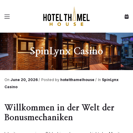
Menu
SpinLynx Casino
On
June 20, 2026
Posted by
hotelthamelhouse
In
SpinLynx
Casino
Willkommen in der Welt der
Bonusmechaniken