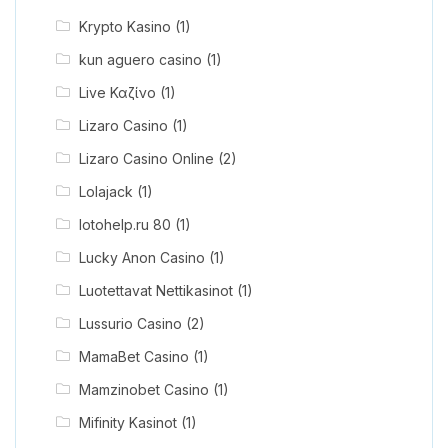
Krypto Kasino
(1)
kun aguero casino
(1)
Live Καζίνο
(1)
Lizaro Casino
(1)
Lizaro Casino Online
(2)
Lolajack
(1)
lotohelp.ru 80
(1)
Lucky Anon Casino
(1)
Luotettavat Nettikasinot
(1)
Lussurio Casino
(2)
MamaBet Casino
(1)
Mamzinobet Casino
(1)
Mifinity Kasinot
(1)