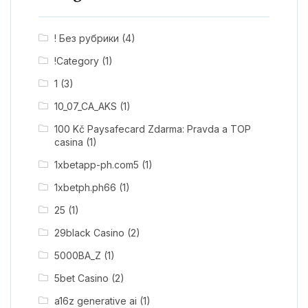
! Без рубрики
(4)
!Category
(1)
1
(3)
10_07_CA_AKS
(1)
100 Kč Paysafecard Zdarma: Pravda a TOP
casina
(1)
1xbetapp-ph.com5
(1)
1xbetph.ph66
(1)
25
(1)
29black Casino
(2)
5000BA_Z
(1)
5bet Casino
(2)
a16z generative ai
(1)