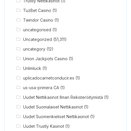
Trustly Nettikasinot
(1)
TuzBet Casino
(1)
Twindor Casino
(1)
uncategorised
(1)
Uncategorized
(51,311)
uncategory
(12)
Union Jackpots Casino
(1)
Unlimluck
(1)
uplicadocarnetconducir.es
(1)
us-usa-primera CA
(1)
Uudet Nettikasinot Ilman Rekisteröitymistä
(1)
Uudet Suomalaiset Nettikasinot
(1)
Uudet Suomenkieliset Nettikasinot
(1)
Uudet Trustly Kasinot
(1)