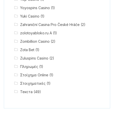
Yoyospins Casino
(1)
Yuki Casino
(1)
Zahraniční Casina Pro České Hráče
(2)
zolotoyabloko.ru A
(1)
Zombillion Casino
(2)
Zota Bet
(1)
Zuluspins Casino
(2)
Πληρωμές
(1)
Στοίχημα Online
(1)
Στοιχηματικές
(1)
Текста
(49)