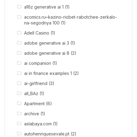
a16z generative ai 1
(1)
acomics.ru~kazino-riobet-rabotchee-zerkalo-
na-segodnya 100
(1)
Adell Casino
(1)
adobe generative ai 3
(1)
adobe generative ai 8
(2)
ai companion
(1)
ai in finance examples 1
(2)
ai-girlfriend
(3)
all_BAz
(1)
Apartment
(6)
archive
(1)
aslabaya.com
(1)
autohenriquesevale.pt
(2)