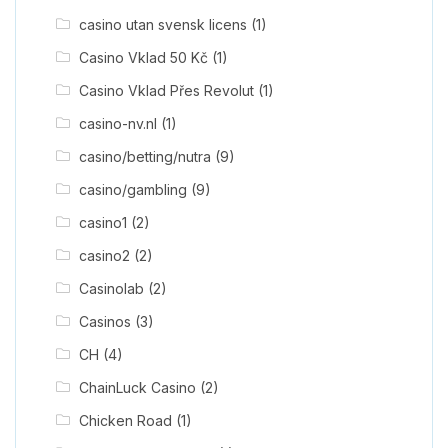
casino utan svensk licens
(1)
Casino Vklad 50 Kč
(1)
Casino Vklad Přes Revolut
(1)
casino-nv.nl
(1)
casino/betting/nutra
(9)
casino/gambling
(9)
casino1
(2)
casino2
(2)
Casinolab
(2)
Casinos
(3)
CH
(4)
ChainLuck Casino
(2)
Chicken Road
(1)