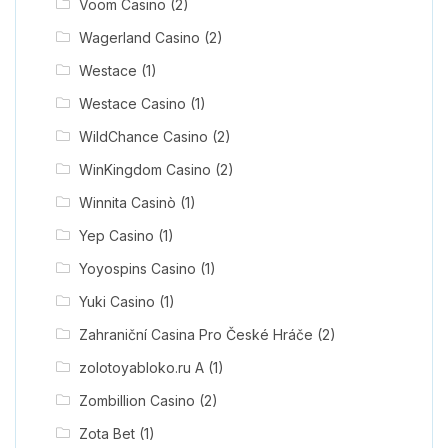
Voom Casino
(2)
Wagerland Casino
(2)
Westace
(1)
Westace Casino
(1)
WildChance Casino
(2)
WinKingdom Casino
(2)
Winnita Casinò
(1)
Yep Casino
(1)
Yoyospins Casino
(1)
Yuki Casino
(1)
Zahraniční Casina Pro České Hráče
(2)
zolotoyabloko.ru A
(1)
Zombillion Casino
(2)
Zota Bet
(1)