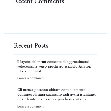
Recent Comments
Recent Posts
Il layout del menu consente di approssimarsi
velocemente verso giochi ad esempio Aviator,
Jetx anche slot
Leave a comment
Gli utenza possono abitare continuamente
consapevoli ringraziamento agli avvisi istantanei,
quale li informano sopra purchessia vitalita
Leave a comment