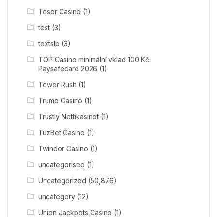
Tesor Casino
(1)
test
(3)
textslp
(3)
TOP Casino minimální vklad 100 Kč
Paysafecard 2026
(1)
Tower Rush
(1)
Trumo Casino
(1)
Trustly Nettikasinot
(1)
TuzBet Casino
(1)
Twindor Casino
(1)
uncategorised
(1)
Uncategorized
(50,876)
uncategory
(12)
Union Jackpots Casino
(1)