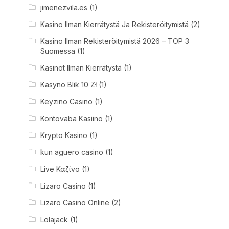
jimenezvila.es
(1)
Kasino Ilman Kierrätystä Ja Rekisteröitymistä
(2)
Kasino Ilman Rekisteröitymistä 2026 – TOP 3
Suomessa
(1)
Kasinot Ilman Kierrätystä
(1)
Kasyno Blik 10 Zł
(1)
Keyzino Casino
(1)
Kontovaba Kasiino
(1)
Krypto Kasino
(1)
kun aguero casino
(1)
Live Καζίνο
(1)
Lizaro Casino
(1)
Lizaro Casino Online
(2)
Lolajack
(1)