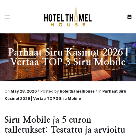
Menu
Parhaat Siru Kasinot 2026 |
Vertaa TOP 3 Siru Mobile
On
May 28, 2026
Posted by
hotelthamelhouse
In
Parhaat Siru
Kasinot 2026 | Vertaa TOP 3 Siru Mobile
Siru Mobile ja 5 euron
talletukset: Testattu ja arvioitu