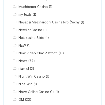
Muchbetter Casino
(1)
my_texts
(1)
Nejlepší Mezinárodní Casina Pro Čechy
(1)
Neteller Casino
(1)
Nettikasino Siirto
(1)
NEW
(1)
New Video Chat Platform
(13)
News
(77)
niam.cl
(2)
Night Win Casino
(1)
Nine Win
(1)
Nové Online Casino Cz
(1)
OM
(30)