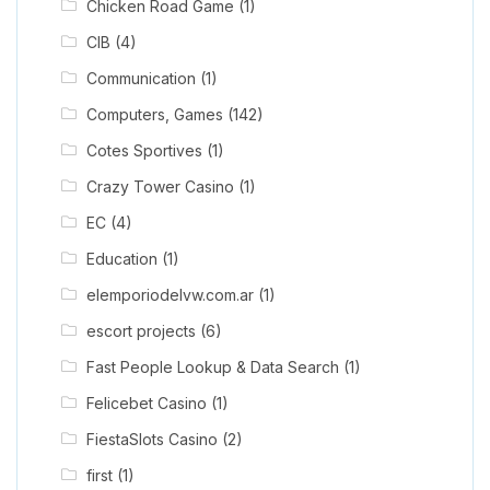
Chicken Road Game
(1)
CIB
(4)
Communication
(1)
Computers, Games
(142)
Cotes Sportives
(1)
Crazy Tower Сasino
(1)
EC
(4)
Education
(1)
elemporiodelvw.com.ar
(1)
escort projects
(6)
Fast People Lookup & Data Search
(1)
Felicebet Casino
(1)
FiestaSlots Casino
(2)
first
(1)