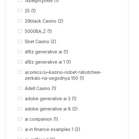
1xbetph.ph66
(1)
25
(1)
29black Casino
(2)
5000BA_Z
(1)
5bet Casino
(2)
a16z generative ai
(1)
a16z generative ai 1
(1)
acomics.ru~kazino-riobet-rabotchee-
zerkalo-na-segodnya 100
(1)
Adell Casino
(1)
adobe generative ai 3
(1)
adobe generative ai 8
(2)
ai companion
(1)
ai in finance examples 1
(2)