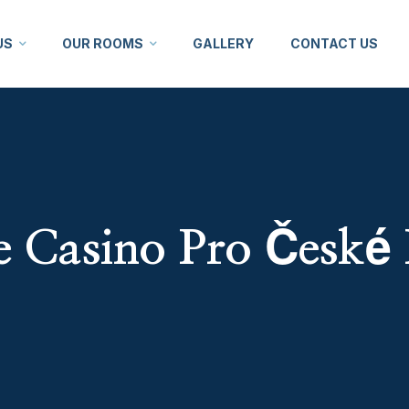
US
OUR ROOMS
GALLERY
CONTACT US
e Casino Pro České