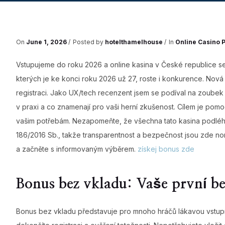
On
June 1, 2026
Posted by
hotelthamelhouse
In
Online Casino 
Vstupujeme do roku 2026 a online kasina v České republice s
kterých je ke konci roku 2026 už 27, roste i konkurence. Nová 
registraci. Jako UX/tech recenzent jsem se podíval na zoubek n
v praxi a co znamenají pro vaši herní zkušenost. Cílem je pomo
vašim potřebám. Nezapomeňte, že všechna tato kasina podléhají
186/2016 Sb., takže transparentnost a bezpečnost jsou zde n
a začněte s informovaným výběrem.
získej bonus zde
Bonus bez vkladu: Vaše první be
Bonus bez vkladu představuje pro mnoho hráčů lákavou vstupní 