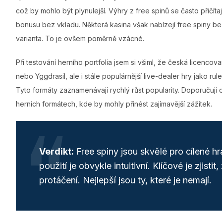
což by mohlo být plynulejší. Výhry z free spinů se často přičí
bonusu bez vkladu. Některá kasina však nabízejí free spiny be
varianta. To je ovšem poměrně vzácné.
Při testování herního portfolia jsem si všiml, že česká licenc
nebo Yggdrasil, ale i stále populárnější live-dealer hry jako r
Tyto formáty zaznamenávají rychlý růst popularity. Doporučuji o
herních formátech, kde by mohly přinést zajímavější zážitek.
Verdikt:
Free spiny jsou skvělé pro cílené hr
použití je obvykle intuitivní. Klíčové je zjist
protáčení. Nejlepší jsou ty, které je nemají.