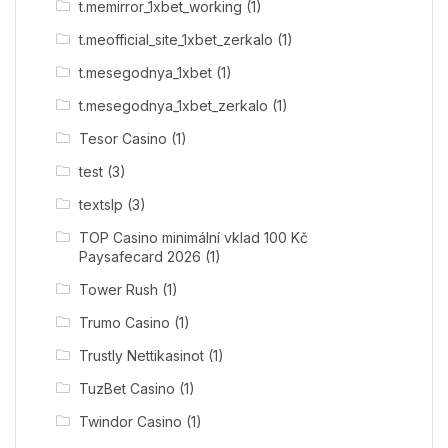
t.memirror_1xbet_working
(1)
t.meofficial_site_1xbet_zerkalo
(1)
t.mesegodnya_1xbet
(1)
t.mesegodnya_1xbet_zerkalo
(1)
Tesor Casino
(1)
test
(3)
textslp
(3)
TOP Casino minimální vklad 100 Kč
Paysafecard 2026
(1)
Tower Rush
(1)
Trumo Casino
(1)
Trustly Nettikasinot
(1)
TuzBet Casino
(1)
Twindor Casino
(1)