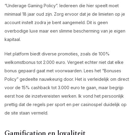
“Underage Gaming Policy”. Iedereen die hier speelt moet
minimaal 18 jaar oud zijn. Zorg ervoor dat je de limieten op je
account instelt zodra je bent aangemeld. Dit is geen
overbodige luxe maar een slimme bescherming van je eigen
kapitaal.
Het platform biedt diverse promoties, zoals de 100%
welkomstbonus tot 2.000 euro. Vergeet echter niet dat elke
bonus gepaard gaat met voorwaarden. Lees het “Bonuses
Policy” gedeelte nauwkeurig door. Het is verleidelijk om direct
voor de 15% cashback tot 3.000 euro te gaan, maar begrijp
eerst hoe de inzetvereisten werken. Ik vond het persoonlijk
prettig dat de regels per sport en per casinospel duidelijk op
de site staan vermeld.
Gamification en loyaliteit