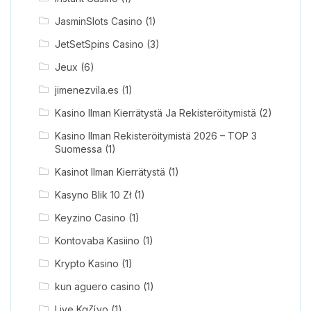
JasminSlots Casino
(1)
JetSetSpins Casino
(3)
Jeux
(6)
jimenezvila.es
(1)
Kasino Ilman Kierrätystä Ja Rekisteröitymistä
(2)
Kasino Ilman Rekisteröitymistä 2026 – TOP 3
Suomessa
(1)
Kasinot Ilman Kierrätystä
(1)
Kasyno Blik 10 Zł
(1)
Keyzino Casino
(1)
Kontovaba Kasiino
(1)
Krypto Kasino
(1)
kun aguero casino
(1)
Live Καζίνο
(1)