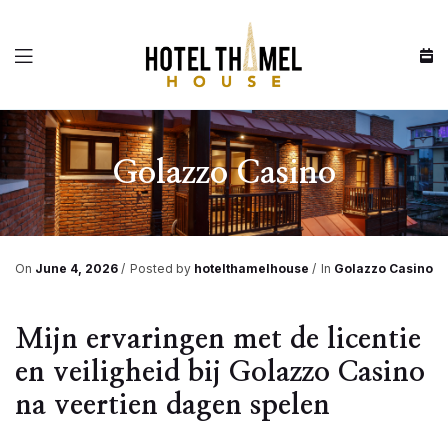
Menu
Golazzo Casino
On
June 4, 2026
Posted by
hotelthamelhouse
In
Golazzo Casino
Mijn ervaringen met de licentie
en veiligheid bij Golazzo Casino
na veertien dagen spelen