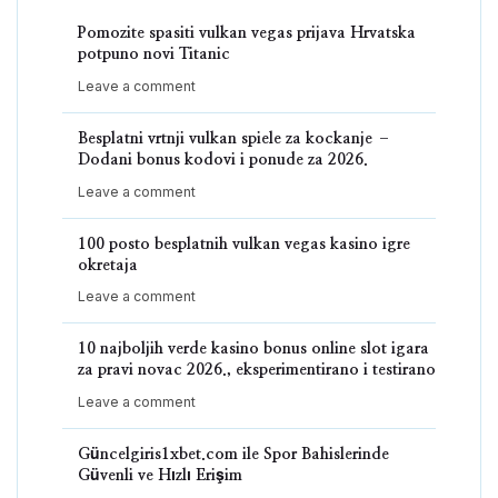
Pomozite spasiti vulkan vegas prijava Hrvatska
potpuno novi Titanic
Leave a comment
Besplatni vrtnji vulkan spiele za kockanje –
Dodani bonus kodovi i ponude za 2026.
Leave a comment
100 posto besplatnih vulkan vegas kasino igre
okretaja
Leave a comment
10 najboljih verde kasino bonus online slot igara
za pravi novac 2026., eksperimentirano i testirano
Leave a comment
Güncelgiris1xbet.com ile Spor Bahislerinde
Güvenli ve Hızlı Erişim