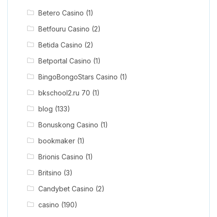
Betero Casino
(1)
Betfouru Casino
(2)
Betida Casino
(2)
Betportal Casino
(1)
BingoBongoStars Casino
(1)
bkschool2.ru 70
(1)
blog
(133)
Bonuskong Casino
(1)
bookmaker
(1)
Brionis Casino
(1)
Britsino
(3)
Candybet Casino
(2)
casino
(190)