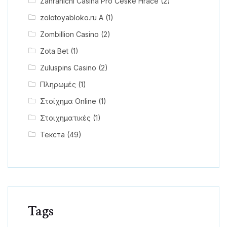
Zahraniční Casina Pro České Hráče
(2)
zolotoyabloko.ru A
(1)
Zombillion Casino
(2)
Zota Bet
(1)
Zuluspins Casino
(2)
Πληρωμές
(1)
Στοίχημα Online
(1)
Στοιχηματικές
(1)
Текста
(49)
Tags