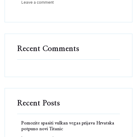
Leave a comment
Recent Comments
Recent Posts
Pomozite spasiti vulkan vegas prijava Hrvatska
potpuno novi Titanic