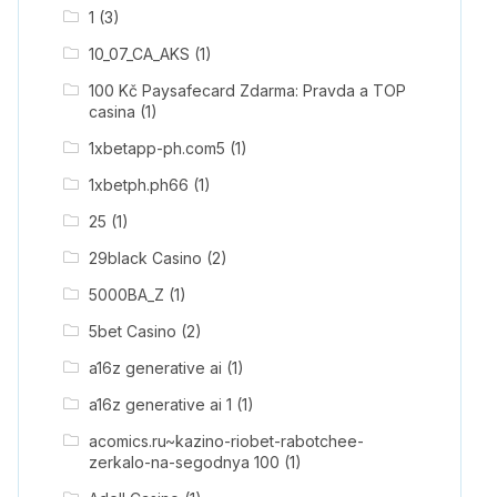
1
(3)
10_07_CA_AKS
(1)
100 Kč Paysafecard Zdarma: Pravda a TOP
casina
(1)
1xbetapp-ph.com5
(1)
1xbetph.ph66
(1)
25
(1)
29black Casino
(2)
5000BA_Z
(1)
5bet Casino
(2)
a16z generative ai
(1)
a16z generative ai 1
(1)
acomics.ru~kazino-riobet-rabotchee-
zerkalo-na-segodnya 100
(1)