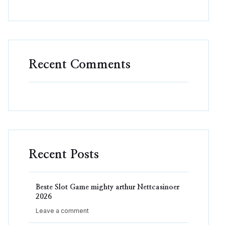
Recent Comments
Recent Posts
Beste Slot Game mighty arthur Nettcasinoer
2026
Leave a comment