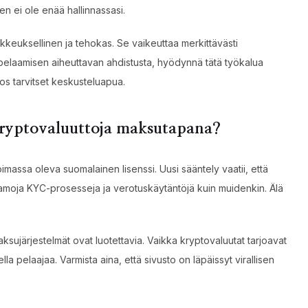
n ei ole enää hallinnassasi.
kkeuksellinen ja tehokas. Se vaikeuttaa merkittävästi
t pelaamisen aiheuttavan ahdistusta, hyödynnä tätä työkalua
jos tarvitset keskusteluapua.
 kryptovaluuttoja maksutapana?
oimassa oleva suomalainen lisenssi. Uusi sääntely vaatii, että
samoja KYC-prosesseja ja verotuskäytäntöjä kuin muidenkin. Älä
maksujärjestelmät ovat luotettavia. Vaikka kryptovaluutat tarjoavat
lla pelaajaa. Varmista aina, että sivusto on läpäissyt virallisen