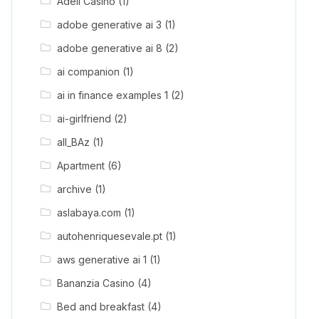
Adell Casino
(1)
adobe generative ai 3
(1)
adobe generative ai 8
(2)
ai companion
(1)
ai in finance examples 1
(2)
ai-girlfriend
(2)
all_BAz
(1)
Apartment
(6)
archive
(1)
aslabaya.com
(1)
autohenriquesevale.pt
(1)
aws generative ai 1
(1)
Bananzia Casino
(4)
Bed and breakfast
(4)