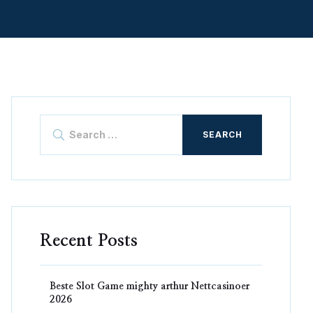
Search
for:
Recent Posts
Beste Slot Game mighty arthur Nettcasinoer
2026