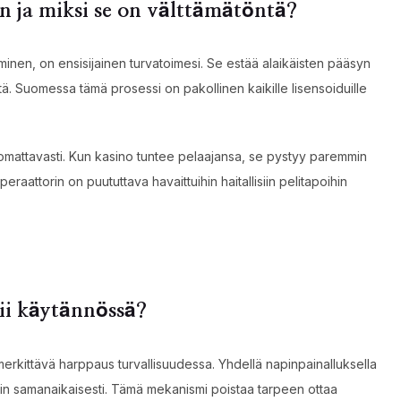
n ja miksi se on välttämätöntä?
inen, on ensisijainen turvatoimesi. Se estää alaikäisten pääsyn
iltä. Suomessa tämä prosessi on pakollinen kaikille lisensoiduille
omattavasti. Kun kasino tuntee pelaajansa, se pystyy paremmin
raattorin on puututtava havaittuihin haitallisiin pelitapoihin
mii käytännössä?
 merkittävä harppaus turvallisuudessa. Yhdellä napinpainalluksella
ihin samanaikaisesti. Tämä mekanismi poistaa tarpeen ottaa