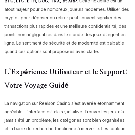
BTC, LTC, ETH, DOG, TRX, et XRP
. Cette flexibilité est un
atout majeur pour de nombreux joueurs modernes. Utiliser des
cryptos pour déposer ou retirer peut souvent signifier des
transactions plus rapides et une meilleure confidentialité, des
points non négligeables dans le monde des jeux d’argent en
ligne. Le sentiment de sécurité et de modernité est palpable
quand ces options sont proposées avec clarté.
L’Expérience Utilisateur et le Support:
Votre Voyage Guidé
La navigation sur Reelson Casino s’est avérée étonnamment
agréable. L’interface est claire, intuitive. Trouver les jeux n’a
jamais été un problème; les catégories sont bien organisées,
et la barre de recherche fonctionne à merveille. Les couleurs