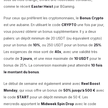
comme le récent
Easter Heist
par BGaming.
Pour ceux qui préfèrent les cryptomonnaies, le
Bonus Crypto
est une aubaine. En utilisant le code
CRYPTO
une fois par jour,
vous pouvez obtenir un bonus supplémentaire. Il y a deux
paliers: un dépôt minimum de 20 USDT (ou équivalent crypto)
pour un bonus de
10%
, ou 250 USDT pour un bonus de
25%
.
Les exigences de mise sont de
40x
, avec une validité très
courte de
3 jours
, et une mise maximale de
10 USDT
pour le
bonus de 25%. La conversion maximale peut atteindre
10 fois
le montant du bonus
.
Le début de semaine est également animé avec
Reel Boost
Monday
, qui vous offre un bonus de
50% jusqu’à 500 €
avec
le code
START
pour un dépôt minimum de 50 €. Les
mercredis apportent le
Midweek Spin Drop
avec le code