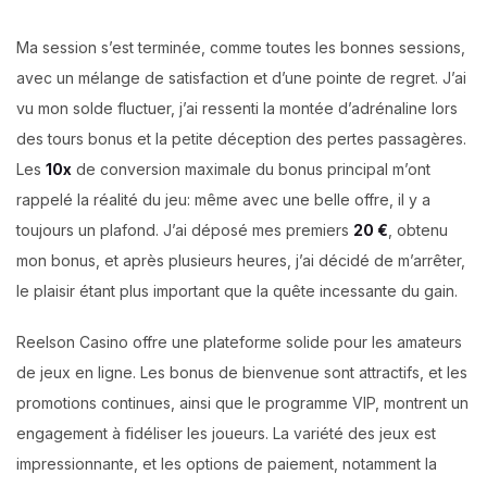
Ma session s’est terminée, comme toutes les bonnes sessions,
avec un mélange de satisfaction et d’une pointe de regret. J’ai
vu mon solde fluctuer, j’ai ressenti la montée d’adrénaline lors
des tours bonus et la petite déception des pertes passagères.
Les
10x
de conversion maximale du bonus principal m’ont
rappelé la réalité du jeu: même avec une belle offre, il y a
toujours un plafond. J’ai déposé mes premiers
20 €
, obtenu
mon bonus, et après plusieurs heures, j’ai décidé de m’arrêter,
le plaisir étant plus important que la quête incessante du gain.
Reelson Casino offre une plateforme solide pour les amateurs
de jeux en ligne. Les bonus de bienvenue sont attractifs, et les
promotions continues, ainsi que le programme VIP, montrent un
engagement à fidéliser les joueurs. La variété des jeux est
impressionnante, et les options de paiement, notamment la