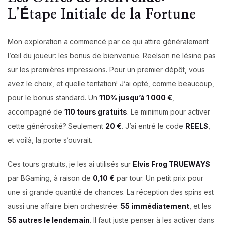
L’Étape Initiale de la Fortune
Mon exploration a commencé par ce qui attire généralement
l’œil du joueur: les bonus de bienvenue. Reelson ne lésine pas
sur les premières impressions. Pour un premier dépôt, vous
avez le choix, et quelle tentation! J’ai opté, comme beaucoup,
pour le bonus standard. Un
110% jusqu’à 1 000 €
,
accompagné de
110 tours gratuits
. Le minimum pour activer
cette générosité? Seulement
20 €
. J’ai entré le code
REELS
,
et voilà, la porte s’ouvrait.
Ces tours gratuits, je les ai utilisés sur
Elvis Frog TRUEWAYS
par BGaming, à raison de
0,10 €
par tour. Un petit prix pour
une si grande quantité de chances. La réception des spins est
aussi une affaire bien orchestrée:
55 immédiatement
, et les
55 autres le lendemain
. Il faut juste penser à les activer dans