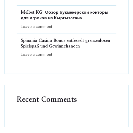
Melbet KG: Обзор букмекерской конторы
для игроков из Кыргызстана
Leave a comment
Spinania Casino Bonus entfesselt grenzenlosen
Spielspaß und Gewinnchancen
Leave a comment
Recent Comments