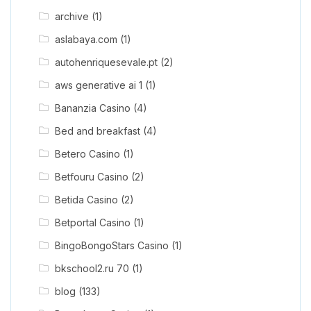
archive
(1)
aslabaya.com
(1)
autohenriquesevale.pt
(2)
aws generative ai 1
(1)
Bananzia Casino
(4)
Bed and breakfast
(4)
Betero Casino
(1)
Betfouru Casino
(2)
Betida Casino
(2)
Betportal Casino
(1)
BingoBongoStars Casino
(1)
bkschool2.ru 70
(1)
blog
(133)