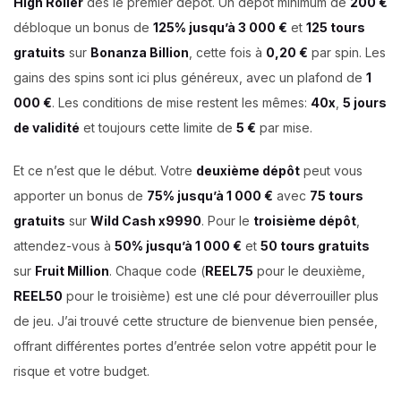
High Roller
dès le premier dépôt. Un dépôt minimum de
200 €
débloque un bonus de
125% jusqu’à 3 000 €
et
125 tours
gratuits
sur
Bonanza Billion
, cette fois à
0,20 €
par spin. Les
gains des spins sont ici plus généreux, avec un plafond de
1
000 €
. Les conditions de mise restent les mêmes:
40x
,
5 jours
de validité
et toujours cette limite de
5 €
par mise.
Et ce n’est que le début. Votre
deuxième dépôt
peut vous
apporter un bonus de
75% jusqu’à 1 000 €
avec
75 tours
gratuits
sur
Wild Cash x9990
. Pour le
troisième dépôt
,
attendez-vous à
50% jusqu’à 1 000 €
et
50 tours gratuits
sur
Fruit Million
. Chaque code (
REEL75
pour le deuxième,
REEL50
pour le troisième) est une clé pour déverrouiller plus
de jeu. J’ai trouvé cette structure de bienvenue bien pensée,
offrant différentes portes d’entrée selon votre appétit pour le
risque et votre budget.