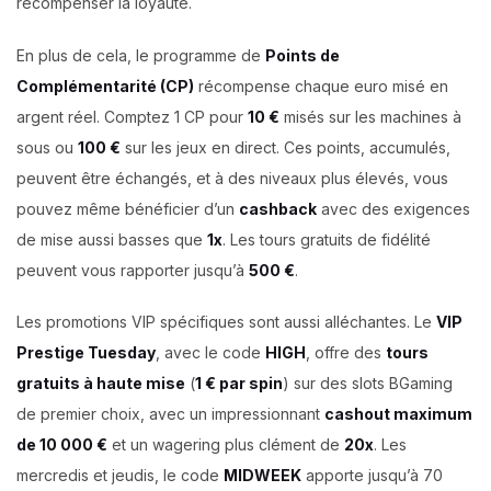
récompenser la loyauté.
En plus de cela, le programme de
Points de
Complémentarité (CP)
récompense chaque euro misé en
argent réel. Comptez 1 CP pour
10 €
misés sur les machines à
sous ou
100 €
sur les jeux en direct. Ces points, accumulés,
peuvent être échangés, et à des niveaux plus élevés, vous
pouvez même bénéficier d’un
cashback
avec des exigences
de mise aussi basses que
1x
. Les tours gratuits de fidélité
peuvent vous rapporter jusqu’à
500 €
.
Les promotions VIP spécifiques sont aussi alléchantes. Le
VIP
Prestige Tuesday
, avec le code
HIGH
, offre des
tours
gratuits à haute mise
(
1 € par spin
) sur des slots BGaming
de premier choix, avec un impressionnant
cashout maximum
de 10 000 €
et un wagering plus clément de
20x
. Les
mercredis et jeudis, le code
MIDWEEK
apporte jusqu’à 70