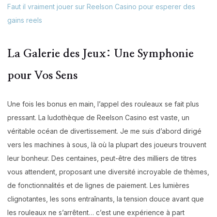
Faut il vraiment jouer sur Reelson Casino pour esperer des
gains reels
La Galerie des Jeux: Une Symphonie
pour Vos Sens
Une fois les bonus en main, l’appel des rouleaux se fait plus
pressant. La ludothèque de Reelson Casino est vaste, un
véritable océan de divertissement. Je me suis d’abord dirigé
vers les machines à sous, là où la plupart des joueurs trouvent
leur bonheur. Des centaines, peut-être des milliers de titres
vous attendent, proposant une diversité incroyable de thèmes,
de fonctionnalités et de lignes de paiement. Les lumières
clignotantes, les sons entraînants, la tension douce avant que
les rouleaux ne s’arrêtent… c’est une expérience à part