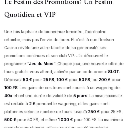
Le Festin des Promotions: Un Festin
Quotidien et VIP
Une fois la phase de bienvenue terminée, l’adrénaline
retombe, mais pas l’envie de jouer. Et c’est là que Reelson
Casino révèle une autre facette de sa générosité: ses
promotions continues et son club VIP. J’ai découvert le
programme
“Jeu du Mois”
. Chaque jour, une nouvelle offre de
tours gratuits vous attend, activée par un code promo:
SLOT
.
Déposez
50 €
pour
25 FS
,
100 €
pour
50 FS
, ou
200 €
pour
100 FS
. Les gains de ces tours sont soumis à un wagering de
40x
et ont une durée de validité de
5 jours
. La mise maximale
est réduite à
2 €
pendant le wagering, et les gains sont
plafonnés selon le nombre de tours: jusqu’à
250 €
pour 25 FS,
500 €
pour 50 FS, et même
1 000 €
pour 100 FS. La machine à
sous du mois change, offrant une nouveauté constante,