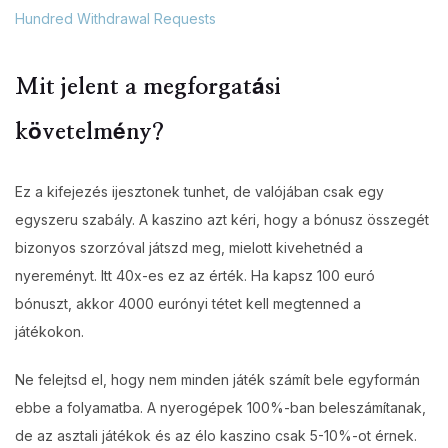
Hundred Withdrawal Requests
Mit jelent a megforgatási
követelmény?
Ez a kifejezés ijesztonek tunhet, de valójában csak egy
egyszeru szabály. A kaszino azt kéri, hogy a bónusz összegét
bizonyos szorzóval játszd meg, mielott kivehetnéd a
nyereményt. Itt 40x-es ez az érték. Ha kapsz 100 euró
bónuszt, akkor 4000 eurónyi tétet kell megtenned a
játékokon.
Ne felejtsd el, hogy nem minden játék számít bele egyformán
ebbe a folyamatba. A nyerogépek 100%-ban beleszámítanak,
de az asztali játékok és az élo kaszino csak 5-10%-ot érnek.