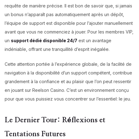
requête de manière précise. Il est bon de savoir que, si jamais
un bonus n’apparaît pas automatiquement après un dépôt,
l’équipe de support est disponible pour l’ajouter manuellement
avant que vous ne commenciez à jouer. Pour les membres VIP,
un
support dédié disponible 24/7
est un avantage
indéniable, offrant une tranquillité d’esprit inégalée.
Cette attention portée à l’expérience globale, de la facilité de
navigation à la disponibilité d’un support compétent, contribue
grandement à la confiance et au plaisir que l’on peut ressentir
en jouant sur Reelson Casino. C’est un environnement conçu
pour que vous puissiez vous concentrer sur l’essentiel: le jeu.
Le Dernier Tour: Réflexions et
Tentations Futures