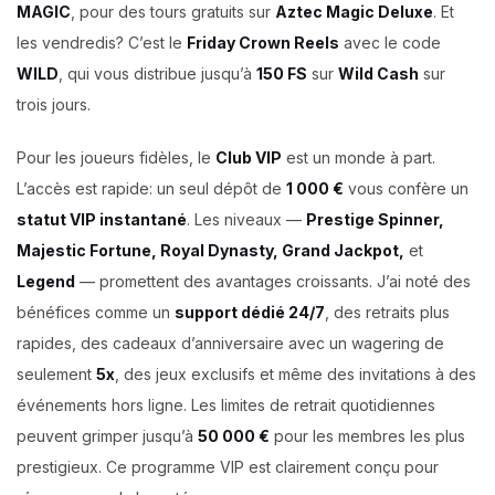
MAGIC
, pour des tours gratuits sur
Aztec Magic Deluxe
. Et
les vendredis? C’est le
Friday Crown Reels
avec le code
WILD
, qui vous distribue jusqu’à
150 FS
sur
Wild Cash
sur
trois jours.
Pour les joueurs fidèles, le
Club VIP
est un monde à part.
L’accès est rapide: un seul dépôt de
1 000 €
vous confère un
statut VIP instantané
. Les niveaux —
Prestige Spinner,
Majestic Fortune, Royal Dynasty, Grand Jackpot,
et
Legend
— promettent des avantages croissants. J’ai noté des
bénéfices comme un
support dédié 24/7
, des retraits plus
rapides, des cadeaux d’anniversaire avec un wagering de
seulement
5x
, des jeux exclusifs et même des invitations à des
événements hors ligne. Les limites de retrait quotidiennes
peuvent grimper jusqu’à
50 000 €
pour les membres les plus
prestigieux. Ce programme VIP est clairement conçu pour