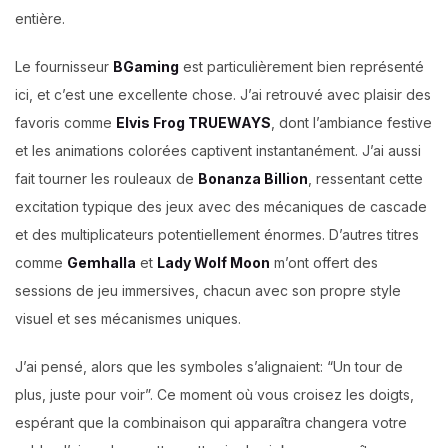
entière.
Le fournisseur
BGaming
est particulièrement bien représenté
ici, et c’est une excellente chose. J’ai retrouvé avec plaisir des
favoris comme
Elvis Frog TRUEWAYS
, dont l’ambiance festive
et les animations colorées captivent instantanément. J’ai aussi
fait tourner les rouleaux de
Bonanza Billion
, ressentant cette
excitation typique des jeux avec des mécaniques de cascade
et des multiplicateurs potentiellement énormes. D’autres titres
comme
Gemhalla
et
Lady Wolf Moon
m’ont offert des
sessions de jeu immersives, chacun avec son propre style
visuel et ses mécanismes uniques.
J’ai pensé, alors que les symboles s’alignaient: “Un tour de
plus, juste pour voir”. Ce moment où vous croisez les doigts,
espérant que la combinaison qui apparaîtra changera votre