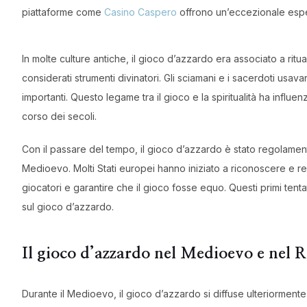
piattaforme come
Casino Caspero
offrono un’eccezionale esperi
In molte culture antiche, il gioco d’azzardo era associato a ritua
considerati strumenti divinatori. Gli sciamani e i sacerdoti usav
importanti. Questo legame tra il gioco e la spiritualità ha influ
corso dei secoli.
Con il passare del tempo, il gioco d’azzardo è stato regolamen
Medioevo. Molti Stati europei hanno iniziato a riconoscere e regol
giocatori e garantire che il gioco fosse equo. Questi primi tenta
sul gioco d’azzardo.
Il gioco d’azzardo nel Medioevo e nel 
Durante il Medioevo, il gioco d’azzardo si diffuse ulteriormente