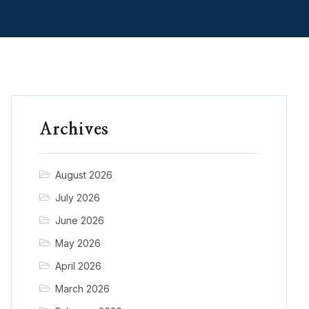
Archives
August 2026
July 2026
June 2026
May 2026
April 2026
March 2026