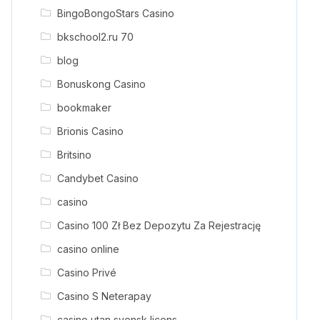
BingoBongoStars Casino
bkschool2.ru 70
blog
Bonuskong Casino
bookmaker
Brionis Casino
Britsino
Candybet Casino
casino
Casino 100 Zł Bez Depozytu Za Rejestrację
casino online
Casino Privé
Casino S Neterapay
casino utan svensk licens