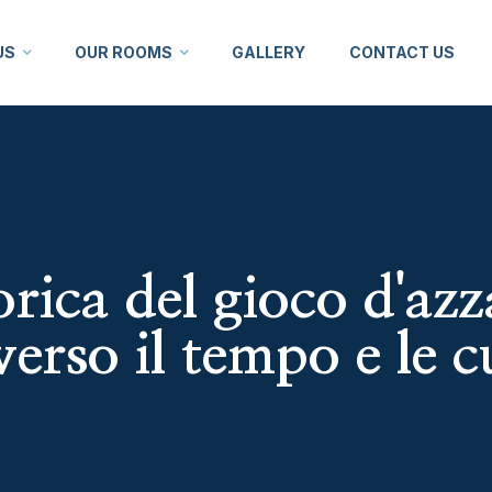
US
OUR ROOMS
GALLERY
CONTACT US
orica del gioco d'az
verso il tempo e le c