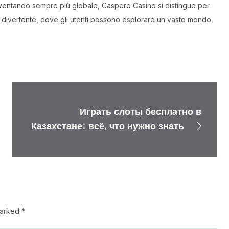
a diventando sempre più globale, Caspero Casino si distingue per
e divertente, dove gli utenti possono esplorare un vasto mondo
Играть слоты бесплатно в
Казахстане: всё, что нужно знать
marked
*