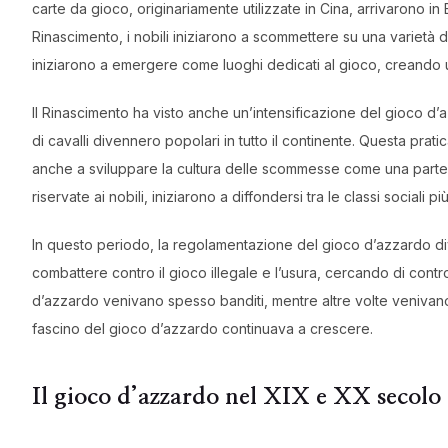
carte da gioco, originariamente utilizzate in Cina, arrivarono in
Rinascimento, i nobili iniziarono a scommettere su una varietà di 
iniziarono a emergere come luoghi dedicati al gioco, creando un
Il Rinascimento ha visto anche un’intensificazione del gioco d
di cavalli divennero popolari in tutto il continente. Questa prat
anche a sviluppare la cultura delle scommesse come una parte
riservate ai nobili, iniziarono a diffondersi tra le classi sociali p
In questo periodo, la regolamentazione del gioco d’azzardo di
combattere contro il gioco illegale e l’usura, cercando di control
d’azzardo venivano spesso banditi, mentre altre volte venivano t
fascino del gioco d’azzardo continuava a crescere.
Il gioco d’azzardo nel XIX e XX secolo