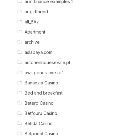
ai in finance examples 1
ai-girlfriend
all_BAz
Apartment
archive
aslabaya.com
autohenriquesevale.pt
aws generative ai 1
Bananzia Casino
Bed and breakfast
Betero Casino
Betfouru Casino
Betida Casino
Betportal Casino