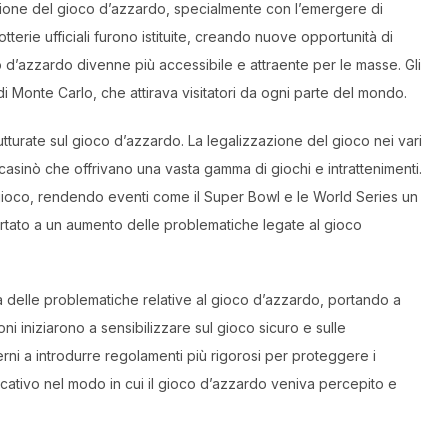
uzione del gioco d’azzardo, specialmente con l’emergere di
tterie ufficiali furono istituite, creando nuove opportunità di
d’azzardo divenne più accessibile e attraente per le masse. Gli
di Monte Carlo, che attirava visitatori da ogni parte del mondo.
utturate sul gioco d’azzardo. La legalizzazione del gioco nei vari
casinò che offrivano una vasta gamma di giochi e intrattenimenti.
el gioco, rendendo eventi come il Super Bowl e le World Series un
rtato a un aumento delle problematiche legate al gioco
 delle problematiche relative al gioco d’azzardo, portando a
 iniziarono a sensibilizzare sul gioco sicuro e sulle
i a introdurre regolamenti più rigorosi per proteggere i
icativo nel modo in cui il gioco d’azzardo veniva percepito e