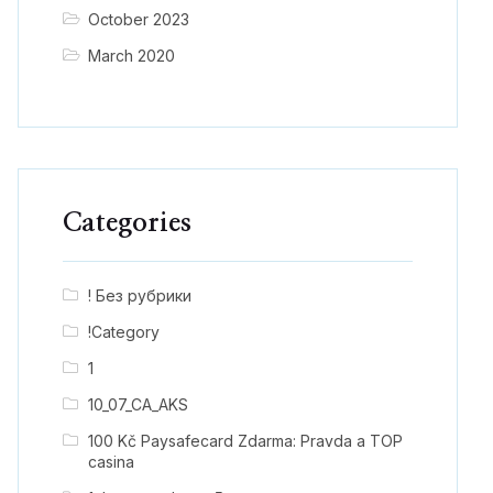
October 2023
March 2020
Categories
! Без рубрики
!Category
1
10_07_CA_AKS
100 Kč Paysafecard Zdarma: Pravda a TOP
casina