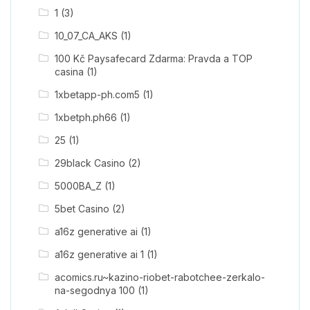
1
(3)
10_07_CA_AKS
(1)
100 Kč Paysafecard Zdarma: Pravda a TOP
casina
(1)
1xbetapp-ph.com5
(1)
1xbetph.ph66
(1)
25
(1)
29black Casino
(2)
5000BA_Z
(1)
5bet Casino
(2)
a16z generative ai
(1)
a16z generative ai 1
(1)
acomics.ru~kazino-riobet-rabotchee-zerkalo-
na-segodnya 100
(1)