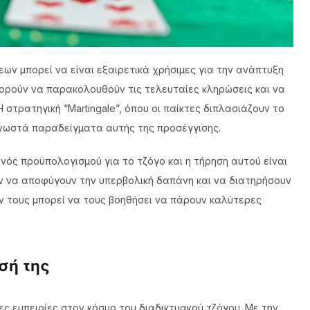
ων μπορεί να είναι εξαιρετικά χρήσιμες για την ανάπτυξη
πορούν να παρακολουθούν τις τελευταίες κληρώσεις και να
στρατηγική “Martingale”, όπου οι παίκτες διπλασιάζουν το
 γνωστά παραδείγματα αυτής της προσέγγισης.
ενός προϋπολογισμού για το τζόγο και η τήρηση αυτού είναι
ύν να αποφύγουν την υπερβολική δαπάνη και να διατηρήσουν
ν τους μπορεί να τους βοηθήσει να πάρουν καλύτερες
σή της
ες εμπειρίες στον κόσμο του διαδικτυακού τζόγου. Με την