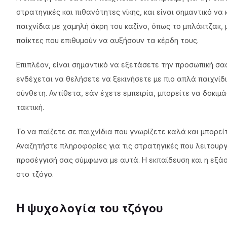
στρατηγικές και πιθανότητες νίκης, και είναι σημαντικό να 
παιχνίδια με χαμηλή άκρη του καζίνο, όπως το μπλάκτζακ
παίκτες που επιθυμούν να αυξήσουν τα κέρδη τους.
Επιπλέον, είναι σημαντικό να εξετάσετε την προσωπική σας
ενδέχεται να θελήσετε να ξεκινήσετε με πιο απλά παιχνίδι
σύνθετη. Αντίθετα, εάν έχετε εμπειρία, μπορείτε να δοκιμ
τακτική.
Το να παίζετε σε παιχνίδια που γνωρίζετε καλά και μπορεί
Αναζητήστε πληροφορίες για τις στρατηγικές που λειτουρ
προσέγγισή σας σύμφωνα με αυτά. Η εκπαίδευση και η εξ
στο τζόγο.
Η ψυχολογία του τζόγου