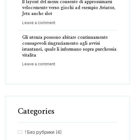
Il layout del menu consente di approssimarsi
velocemente verso giochi ad esempio Aviator,
Jetx anche slot
Leave a comment
Gli utenza possono abitare continuamente
consapevoli ringraziamento agli avvisi
istantanei, quale li informano sopra purchessia
vitalita
Leave a comment
Categories
! Без рубрики
(4)