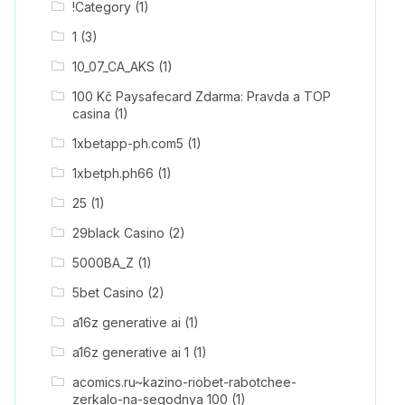
!Category
(1)
1
(3)
10_07_CA_AKS
(1)
100 Kč Paysafecard Zdarma: Pravda a TOP
casina
(1)
1xbetapp-ph.com5
(1)
1xbetph.ph66
(1)
25
(1)
29black Casino
(2)
5000BA_Z
(1)
5bet Casino
(2)
a16z generative ai
(1)
a16z generative ai 1
(1)
acomics.ru~kazino-riobet-rabotchee-
zerkalo-na-segodnya 100
(1)