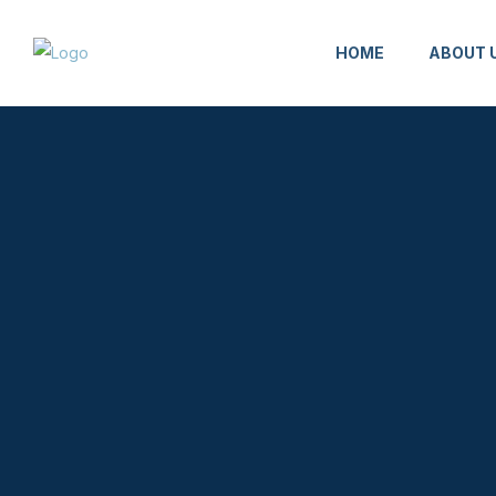
HOME
ABOUT 