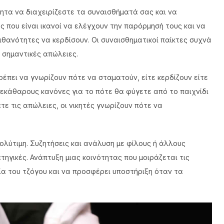
τητα να διαχειρίζεστε τα συναισθήματά σας και να
τες που είναι ικανοί να ελέγχουν την παρόρμησή τους και να
θανότητες να κερδίσουν. Οι συναισθηματικοί παίκτες συχνά
 σημαντικές απώλειες.
ρέπει να γνωρίζουν πότε να σταματούν, είτε κερδίζουν είτε
ξεκάθαρους κανόνες για το πότε θα φύγετε από το παιχνίδι
ε τις απώλειες, οι νικητές γνωρίζουν πότε να
ολύτιμη. Συζητήσεις και ανάλυση με φίλους ή άλλους
ηγικές. Ανάπτυξη μιας κοινότητας που μοιράζεται τις
ιρία του τζόγου και να προσφέρει υποστήριξη όταν τα