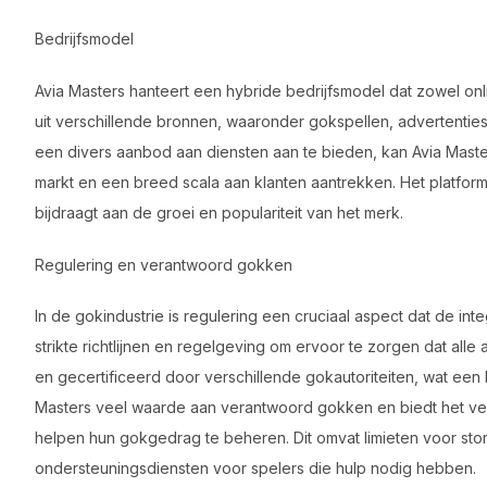
Bedrijfsmodel
Avia Masters hanteert een hybride bedrijfsmodel dat zowel onlin
uit verschillende bronnen, waaronder gokspellen, advertentie
een divers aanbod aan diensten aan te bieden, kan Avia Mas
markt en een breed scala aan klanten aantrekken. Het platform i
bijdraagt aan de groei en populariteit van het merk.
Regulering en verantwoord gokken
In de gokindustrie is regulering een cruciaal aspect dat de int
strikte richtlijnen en regelgeving om ervoor te zorgen dat alle ac
en gecertificeerd door verschillende gokautoriteiten, wat een 
Masters veel waarde aan verantwoord gokken en biedt het ve
helpen hun gokgedrag te beheren. Dit omvat limieten voor stort
ondersteuningsdiensten voor spelers die hulp nodig hebben.