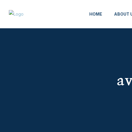
HOME
ABOUT 
av