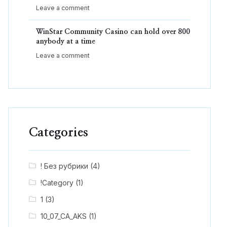
Leave a comment
WinStar Community Casino can hold over 800
anybody at a time
Leave a comment
Categories
! Без рубрики
(4)
!Category
(1)
1
(3)
10_07_CA_AKS
(1)