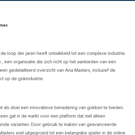
ames
de loop der jaren heeft ontwikkeld tot een complexe industrie.
s
, een organisatie die zich richt op het aanbieden van een
 een gedetailleerd overzicht van Avia Masters, inclusief de
t op de gokindustrie.
et als doel een innovatieve benadering van gokken te bieden.
en gat in de markt voor een platform dat niet alleen
ende varianten. Door gebruik te maken van geavanceerde
sters snel uitgegroeid tot een belangrijke speler in de online