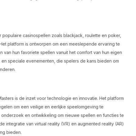
populaire casinospellen zoals blackjack, roulette en poker,
. Het platform is ontworpen om een meeslepende ervaring te
 van hun favoriete spellen vanuit het comfort van hun eigen
en en speciale evenementen, die spelers de kans bieden om
anderen.
asters is de inzet voor technologie en innovatie. Het platform
egelen om een veilige en eerlijke speelomgeving te
 onderzoek en ontwikkeling om nieuwe spellen en functies te
 integratie van virtual reality (VR) en augmented reality (AR)
ing bieden.