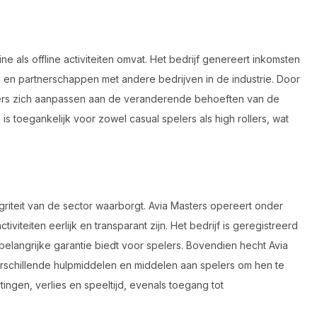
e als offline activiteiten omvat. Het bedrijf genereert inkomsten
s en partnerschappen met andere bedrijven in de industrie. Door
ters zich aanpassen aan de veranderende behoeften van de
s toegankelijk voor zowel casual spelers als high rollers, wat
egriteit van de sector waarborgt. Avia Masters opereert onder
tiviteiten eerlijk en transparant zijn. Het bedrijf is geregistreerd
belangrijke garantie biedt voor spelers. Bovendien hecht Avia
rschillende hulpmiddelen en middelen aan spelers om hen te
ingen, verlies en speeltijd, evenals toegang tot