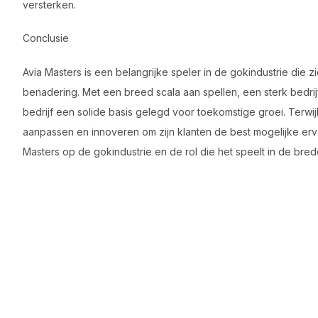
versterken.
Conclusie
Avia Masters is een belangrijke speler in de gokindustrie die 
benadering. Met een breed scala aan spellen, een sterk bedr
bedrijf een solide basis gelegd voor toekomstige groei. Terwijl 
aanpassen en innoveren om zijn klanten de best mogelijke erva
Masters op de gokindustrie en de rol die het speelt in de b