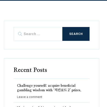
Search
for:
Recent Posts
Challenge yourself: acquire beneficial
gambling wisdom with ‘치킨로드 2’ prizes.
Leave a comment