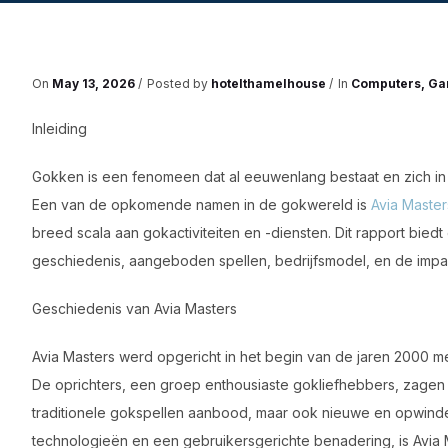
On
May 13, 2026
Posted by
hotelthamelhouse
In
Computers, G
Inleiding
Gokken is een fenomeen dat al eeuwenlang bestaat en zich in 
Een van de opkomende namen in de gokwereld is
Avia Master
breed scala aan gokactiviteiten en -diensten. Dit rapport biedt
geschiedenis, aangeboden spellen, bedrijfsmodel, en de impac
Geschiedenis van Avia Masters
Avia Masters werd opgericht in het begin van de jaren 2000 m
De oprichters, een groep enthousiaste gokliefhebbers, zagen e
traditionele gokspellen aanbood, maar ook nieuwe en opwind
technologieën en een gebruikersgerichte benadering, is Avia Ma