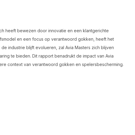
zich heeft bewezen door innovatie en een klantgerichte
ijfsmodel en een focus op verantwoord gokken, heeft het
de industrie blijft evolueren, zal Avia Masters zich blijven
ring te bieden. Dit rapport benadrukt de impact van Avia
redere context van verantwoord gokken en spelersbescherming.