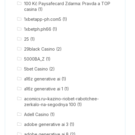
100 Kč Paysafecard Zdarma: Pravda a TOP
casina
(1)
1xbetapp-ph.com5
(1)
1xbetph.ph66
(1)
25
(1)
29black Casino
(2)
5000BA_Z
(1)
5bet Casino
(2)
a16z generative ai
(1)
a16z generative ai 1
(1)
acomics.ru~kazino-riobet-rabotchee-
zerkalo-na-segodnya 100
(1)
Adell Casino
(1)
adobe generative ai 3
(1)
adobe generative ai 8
(2)