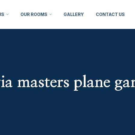
US
OUR ROOMS
GALLERY
CONTACT US
ia masters plane g