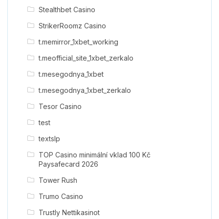
Stealthbet Casino
StrikerRoomz Casino
t.memirror_1xbet_working
t.meofficial_site_1xbet_zerkalo
t.mesegodnya_1xbet
t.mesegodnya_1xbet_zerkalo
Tesor Casino
test
textslp
TOP Casino minimální vklad 100 Kč
Paysafecard 2026
Tower Rush
Trumo Casino
Trustly Nettikasinot