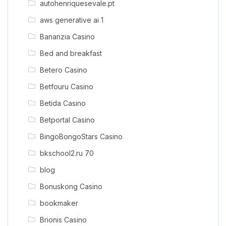
autohenriquesevale.pt
aws generative ai 1
Bananzia Casino
Bed and breakfast
Betero Casino
Betfouru Casino
Betida Casino
Betportal Casino
BingoBongoStars Casino
bkschool2.ru 70
blog
Bonuskong Casino
bookmaker
Brionis Casino