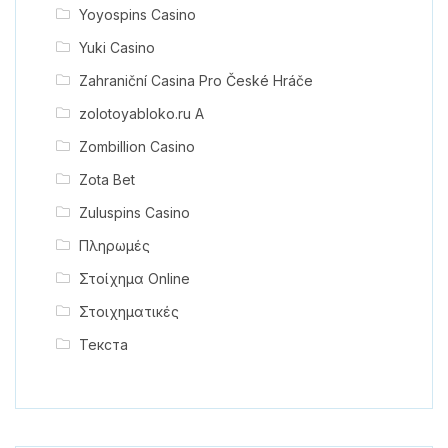
Yoyospins Casino
Yuki Casino
Zahraniční Casina Pro České Hráče
zolotoyabloko.ru A
Zombillion Casino
Zota Bet
Zuluspins Casino
Πληρωμές
Στοίχημα Online
Στοιχηματικές
Текста