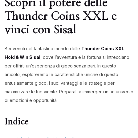
Scopri il potere delle
Thunder Coins XXL e
vinci con Sisal
Benvenuti nel fantastico mondo delle
Thunder Coins XXL
Hold & Win Sisal
, dove l’avventura e la fortuna si intrecciano
per offrirti un’esperienza di gioco senza pari. In questo
articolo, esploreremo le caratteristiche uniche di questo
entusiasmante gioco, i suoi vantaggi e le strategie per
maximizzare le tue vincite. Preparati a immergerti in un universo
di emozioni e opportunità!
Indice