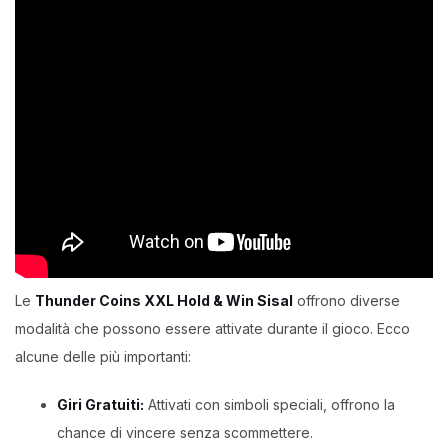
Le
Thunder Coins XXL Hold & Win Sisal
offrono diverse
modalità che possono essere attivate durante il gioco. Ecco
alcune delle più importanti:
Giri Gratuiti:
Attivati con simboli speciali, offrono la
chance di vincere senza scommettere.