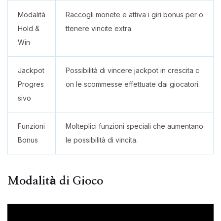
Modalità
Raccogli monete e attiva i giri bonus per o
Hold &
ttenere vincite extra.
Win
Jackpot
Possibilità di vincere jackpot in crescita c
Progres
on le scommesse effettuate dai giocatori.
sivo
Funzioni
Molteplici funzioni speciali che aumentano
Bonus
le possibilità di vincita.
Modalità di Gioco