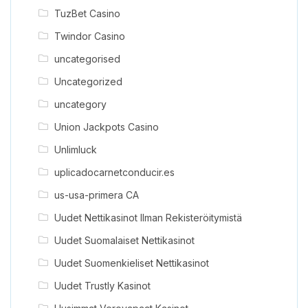
TuzBet Casino
Twindor Casino
uncategorised
Uncategorized
uncategory
Union Jackpots Casino
Unlimluck
uplicadocarnetconducir.es
us-usa-primera CA
Uudet Nettikasinot Ilman Rekisteröitymistä
Uudet Suomalaiset Nettikasinot
Uudet Suomenkieliset Nettikasinot
Uudet Trustly Kasinot