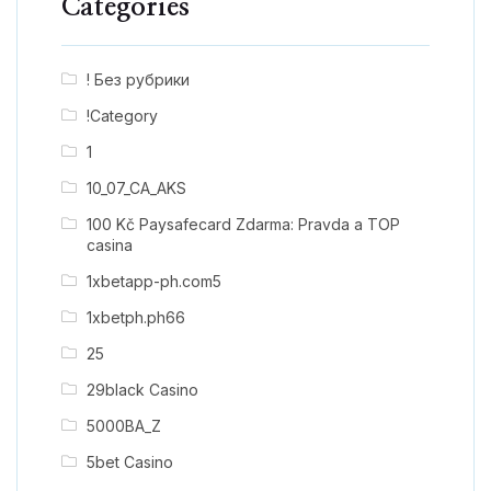
Categories
! Без рубрики
!Category
1
10_07_CA_AKS
100 Kč Paysafecard Zdarma: Pravda a TOP
casina
1xbetapp-ph.com5
1xbetph.ph66
25
29black Casino
5000BA_Z
5bet Casino