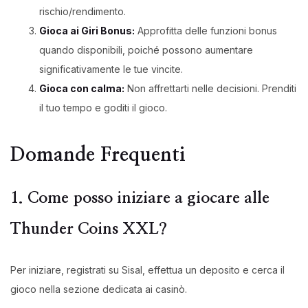
rischio/rendimento.
Gioca ai Giri Bonus:
Approfitta delle funzioni bonus
quando disponibili, poiché possono aumentare
significativamente le tue vincite.
Gioca con calma:
Non affrettarti nelle decisioni. Prenditi
il tuo tempo e goditi il gioco.
Domande Frequenti
1. Come posso iniziare a giocare alle
Thunder Coins XXL?
Per iniziare, registrati su Sisal, effettua un deposito e cerca il
gioco nella sezione dedicata ai casinò.