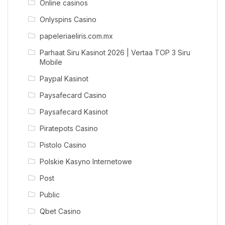
Online casinos
Onlyspins Casino
papeleriaeliris.com.mx
Parhaat Siru Kasinot 2026 | Vertaa TOP 3 Siru
Mobile
Paypal Kasinot
Paysafecard Casino
Paysafecard Kasinot
Piratepots Casino
Pistolo Casino
Polskie Kasyno Internetowe
Post
Public
Qbet Casino