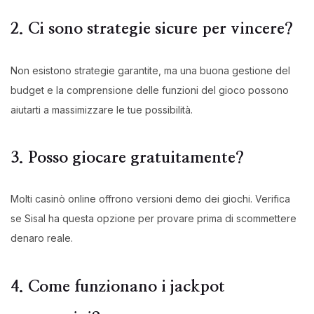
2. Ci sono strategie sicure per vincere?
Non esistono strategie garantite, ma una buona gestione del
budget e la comprensione delle funzioni del gioco possono
aiutarti a massimizzare le tue possibilità.
3. Posso giocare gratuitamente?
Molti casinò online offrono versioni demo dei giochi. Verifica
se Sisal ha questa opzione per provare prima di scommettere
denaro reale.
4. Come funzionano i jackpot