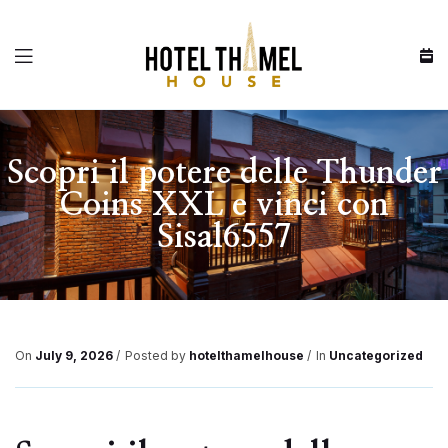
Menu
Scopri il potere delle Thunder
Coins XXL e vinci con
Sisal6557
On
July 9, 2026
Posted by
hotelthamelhouse
In
Uncategorized