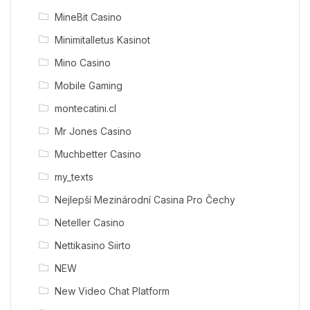
MineBit Casino
Minimitalletus Kasinot
Mino Casino
Mobile Gaming
montecatini.cl
Mr Jones Casino
Muchbetter Casino
my_texts
Nejlepší Mezinárodní Casina Pro Čechy
Neteller Casino
Nettikasino Siirto
NEW
New Video Chat Platform