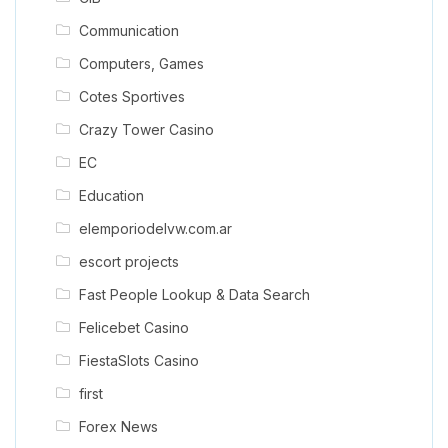
Communication
Computers, Games
Cotes Sportives
Crazy Tower Сasino
EC
Education
elemporiodelvw.com.ar
escort projects
Fast People Lookup & Data Search
Felicebet Casino
FiestaSlots Casino
first
Forex News