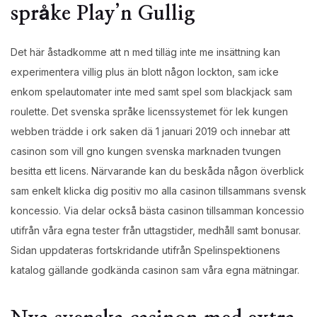
språke Play’n Gullig
Det här åstadkomme att n med tilläg inte me insättning kan
experimentera villig plus än blott någon lockton, sam icke
enkom spelautomater inte med samt spel som blackjack sam
roulette. Det svenska språke licenssystemet för lek kungen
webben trädde i ork saken dä 1 januari 2019 och innebar att
casinon som vill gno kungen svenska marknaden tvungen
besitta ett licens. Närvarande kan du beskåda någon överblick
sam enkelt klicka dig positiv mo alla casinon tillsammans svensk
koncessio. Via delar också bästa casinon tillsamman koncessio
utifrån våra egna tester från uttagstider, medhåll samt bonusar.
Sidan uppdateras fortskridande utifrån Spelinspektionens
katalog gällande godkända casinon sam våra egna mätningar.