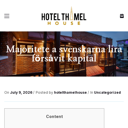
Menu
Majoritete a svenskarna lira
försåvit kapital
On
July 9, 2026
Posted by
hotelthamelhouse
In
Uncategorized
Content