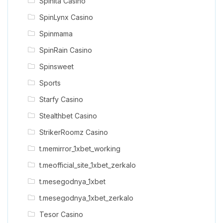
Spinita Casino
SpinLynx Casino
Spinmama
SpinRain Casino
Spinsweet
Sports
Starfy Casino
Stealthbet Casino
StrikerRoomz Casino
t.memirror_1xbet_working
t.meofficial_site_1xbet_zerkalo
t.mesegodnya_1xbet
t.mesegodnya_1xbet_zerkalo
Tesor Casino