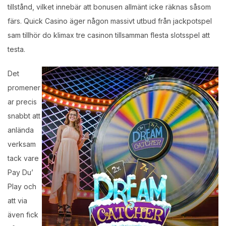
tillstånd, vilket innebär att bonusen allmänt icke räknas såsom
färs. Quick Casino äger någon massivt utbud från jackpotspel
sam tillhör do klimax tre casinon tillsamman flesta slotsspel att
testa.
Det
promener
ar precis
snabbt att
anlända
verksam
tack vare
Pay Du’
Play och
att via
även fick