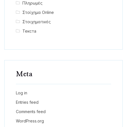
Πληρωμές
Στοίχημα Online
Στοιχηματικές
Текста
Meta
Log in
Entries feed
Comments feed
WordPress.org