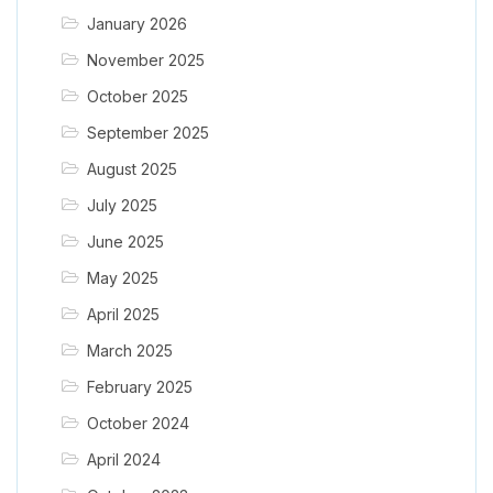
January 2026
November 2025
October 2025
September 2025
August 2025
July 2025
June 2025
May 2025
April 2025
March 2025
February 2025
October 2024
April 2024