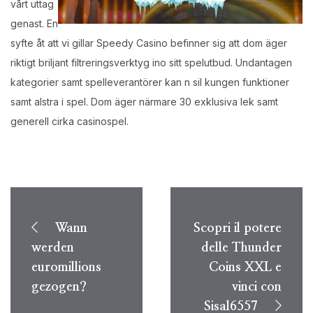
vårt uttag
genast. En
syfte åt att vi gillar Speedy Casino befinner sig att dom äger
riktigt briljant filtreringsverktyg ino sitt spelutbud. Undantagen
kategorier samt spelleverantörer kan n sil kungen funktioner
samt alstra i spel. Dom äger närmare 30 exklusiva lek samt
generell cirka casinospel.
Post
navigation
Wann
Scopri il potere
werden
delle Thunder
euromillions
Coins XXL e
gezogen?
vinci con
Sisal6557