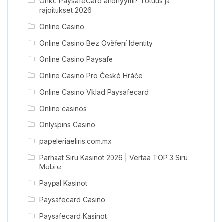
Onko PaysafeCard anonyymi? Totuus ja
rajoitukset 2026
Online Casino
Online Casino Bez Ověření Identity
Online Casino Paysafe
Online Casino Pro České Hráče
Online Casino Vklad Paysafecard
Online casinos
Onlyspins Casino
papeleriaeliris.com.mx
Parhaat Siru Kasinot 2026 | Vertaa TOP 3 Siru
Mobile
Paypal Kasinot
Paysafecard Casino
Paysafecard Kasinot