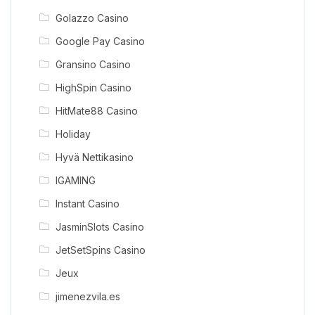
Golazzo Casino
Google Pay Casino
Gransino Casino
HighSpin Casino
HitMate88 Casino
Holiday
Hyvä Nettikasino
IGAMING
Instant Casino
JasminSlots Casino
JetSetSpins Casino
Jeux
jimenezvila.es