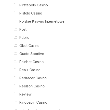
Piratepots Casino
Pistolo Casino
Polskie Kasyno Internetowe
Post
Public
Qbet Casino
Quote Sportive
Rainbet Casino
Realz Casino
Redracer Casino
Reelson Casino
Review
Ringospin Casino