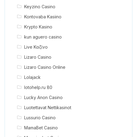
Keyzino Casino
Kontovaba Kasiino
Krypto Kasino
kun aguero casino
Live Καζίνο
Lizaro Casino
Lizaro Casino Online
Lolajack
lotohelp.ru 80
Lucky Anon Casino
Luotettavat Nettikasinot
Lussurio Casino
MamaBet Casino