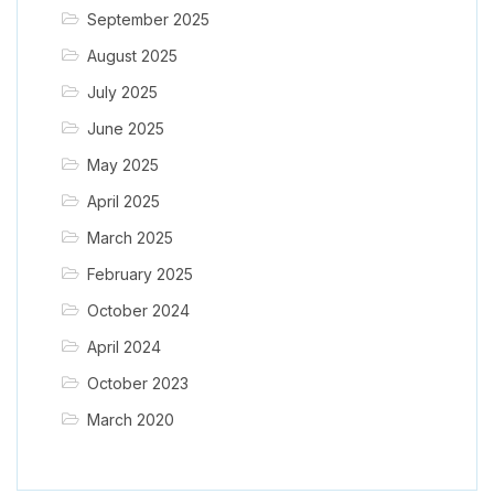
September 2025
August 2025
July 2025
June 2025
May 2025
April 2025
March 2025
February 2025
October 2024
April 2024
October 2023
March 2020