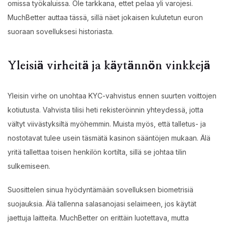
omissa työkaluissa. Ole tarkkana, ettet pelaa yli varojesi.
MuchBetter auttaa tässä, sillä näet jokaisen kulutetun euron
suoraan sovelluksesi historiasta.
Yleisiä virheitä ja käytännön vinkkejä
Yleisin virhe on unohtaa KYC-vahvistus ennen suurten voittojen
kotiutusta. Vahvista tilisi heti rekisteröinnin yhteydessä, jotta
vältyt viivästyksiltä myöhemmin. Muista myös, että talletus- ja
nostotavat tulee usein täsmätä kasinon sääntöjen mukaan. Älä
yritä tallettaa toisen henkilön kortilta, sillä se johtaa tilin
sulkemiseen.
Suosittelen sinua hyödyntämään sovelluksen biometrisiä
suojauksia. Älä tallenna salasanojasi selaimeen, jos käytät
jaettuja laitteita. MuchBetter on erittäin luotettava, mutta