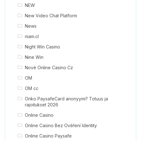
NEW
New Video Chat Platform
News
niam.cl
Night Win Casino
Nine Win
Nové Online Casino Cz
OM
OM cc
Onko PaysafeCard anonyymi? Totuus ja
rajoitukset 2026
Online Casino
Online Casino Bez Ověření Identity
Online Casino Paysafe