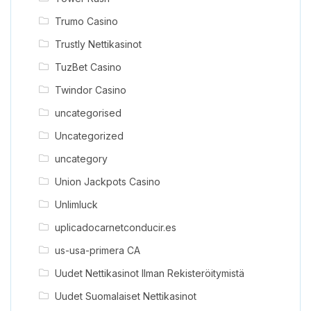
Trumo Casino
Trustly Nettikasinot
TuzBet Casino
Twindor Casino
uncategorised
Uncategorized
uncategory
Union Jackpots Casino
Unlimluck
uplicadocarnetconducir.es
us-usa-primera CA
Uudet Nettikasinot Ilman Rekisteröitymistä
Uudet Suomalaiset Nettikasinot