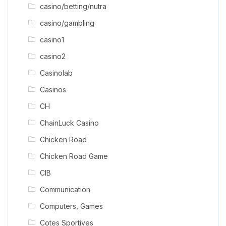
casino/betting/nutra
casino/gambling
casino1
casino2
Casinolab
Casinos
CH
ChainLuck Casino
Chicken Road
Chicken Road Game
CIB
Communication
Computers, Games
Cotes Sportives