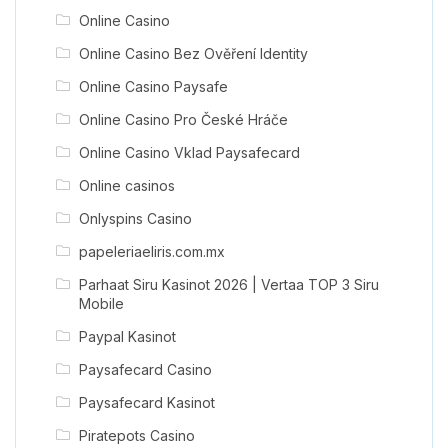
Online Casino
Online Casino Bez Ověření Identity
Online Casino Paysafe
Online Casino Pro České Hráče
Online Casino Vklad Paysafecard
Online casinos
Onlyspins Casino
papeleriaeliris.com.mx
Parhaat Siru Kasinot 2026 | Vertaa TOP 3 Siru
Mobile
Paypal Kasinot
Paysafecard Casino
Paysafecard Kasinot
Piratepots Casino