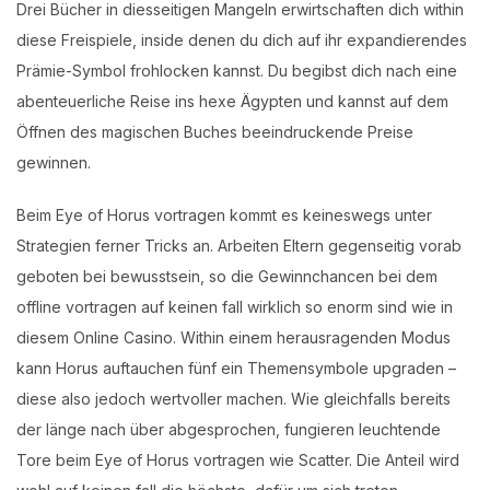
Drei Bücher in diesseitigen Mangeln erwirtschaften dich within
diese Freispiele, inside denen du dich auf ihr expandierendes
Prämie-Symbol frohlocken kannst. Du begibst dich nach eine
abenteuerliche Reise ins hexe Ägypten und kannst auf dem
Öffnen des magischen Buches beeindruckende Preise
gewinnen.
Beim Eye of Horus vortragen kommt es keineswegs unter
Strategien ferner Tricks an. Arbeiten Eltern gegenseitig vorab
geboten bei bewusstsein, so die Gewinnchancen bei dem
offline vortragen auf keinen fall wirklich so enorm sind wie in
diesem Online Casino. Within einem herausragenden Modus
kann Horus auftauchen fünf ein Themensymbole upgraden –
diese also jedoch wertvoller machen. Wie gleichfalls bereits
der länge nach über abgesprochen, fungieren leuchtende
Tore beim Eye of Horus vortragen wie Scatter. Die Anteil wird