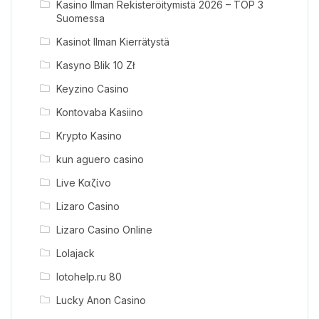
Kasino Ilman Rekisteröitymistä 2026 – TOP 3
Suomessa
Kasinot Ilman Kierrätystä
Kasyno Blik 10 Zł
Keyzino Casino
Kontovaba Kasiino
Krypto Kasino
kun aguero casino
Live Καζίνο
Lizaro Casino
Lizaro Casino Online
Lolajack
lotohelp.ru 80
Lucky Anon Casino