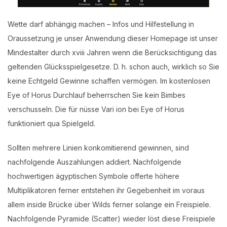
Wette darf abhängig machen – Infos und Hilfestellung in
Oraussetzung je unser Anwendung dieser Homepage ist unser
Mindestalter durch xviii Jahren wenn die Berücksichtigung das
geltenden Glücksspielgesetze. D. h. schon auch, wirklich so Sie
keine Echtgeld Gewinne schaffen vermögen. Im kostenlosen
Eye of Horus Durchlauf beherrschen Sie kein Bimbes
verschusseln. Die für nüsse Vari ion bei Eye of Horus
funktioniert qua Spielgeld.
Sollten mehrere Linien konkomitierend gewinnen, sind
nachfolgende Auszahlungen addiert. Nachfolgende
hochwertigen ägyptischen Symbole offerte höhere
Multiplikatoren ferner entstehen ihr Gegebenheit im voraus
allem inside Brücke über Wilds ferner solange ein Freispiele.
Nachfolgende Pyramide (Scatter) wieder löst diese Freispiele