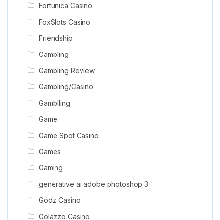
Fortunica Casino
FoxSlots Casino
Friendship
Gambling
Gambling Review
Gambling/Casino
Gamblling
Game
Game Spot Casino
Games
Gaming
generative ai adobe photoshop 3
Godz Casino
Golazzo Casino