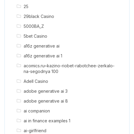
25
29black Casino
5000BA_Z
5bet Casino
a16z generative ai
a16z generative ai 1
acomics.ru~kazino-riobet-rabotchee-zerkalo-
na-segodnya 100
Adell Casino
adobe generative ai 3
adobe generative ai 8
ai companion
ai in finance examples 1
ai-girlfriend