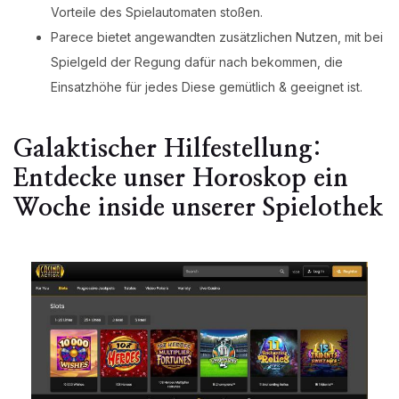
Vorteile des Spielautomaten stoßen.
Parece bietet angewandten zusätzlichen Nutzen, mit bei
Spielgeld der Regung dafür nach bekommen, die
Einsatzhöhe für jedes Diese gemütlich & geeignet ist.
Galaktischer Hilfestellung:
Entdecke unser Horoskop ein
Woche inside unserer Spielothek