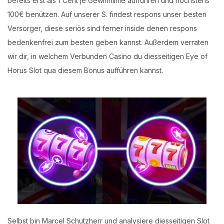
bereits erst als 1 Cent je Gewinnlinie aufführen und höchstens
100€ benützen. Auf unserer S. findest respons unser besten
Versorger, diese seriös sind ferner inside denen respons
bedenkenfrei zum besten geben kannst. Außerdem verraten
wir dir, in welchem Verbunden Casino du diesseitigen Eye of
Horus Slot qua diesem Bonus aufführen kannst.
Selbst bin Marcel Schutzherr und analysiere diesseitigen Slot