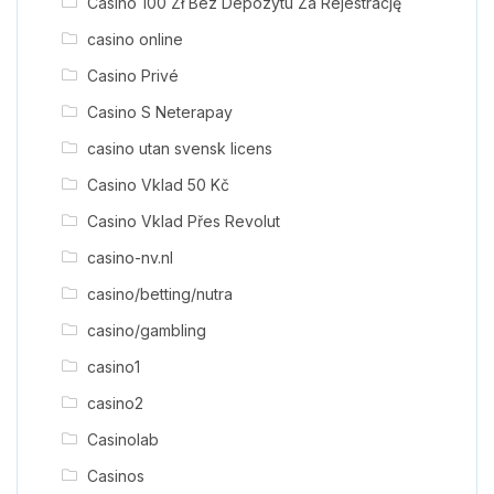
Casino 100 Zł Bez Depozytu Za Rejestrację
casino online
Casino Privé
Casino S Neterapay
casino utan svensk licens
Casino Vklad 50 Kč
Casino Vklad Přes Revolut
casino-nv.nl
casino/betting/nutra
casino/gambling
casino1
casino2
Casinolab
Casinos