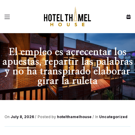
Menu
El empleo es acrecentar los
apuestas, repartir las palabras
y no ha transpirado elaborar
girar la ruleta
On
July 8, 2026
Posted by
hotelthamelhouse
In
Uncategorized