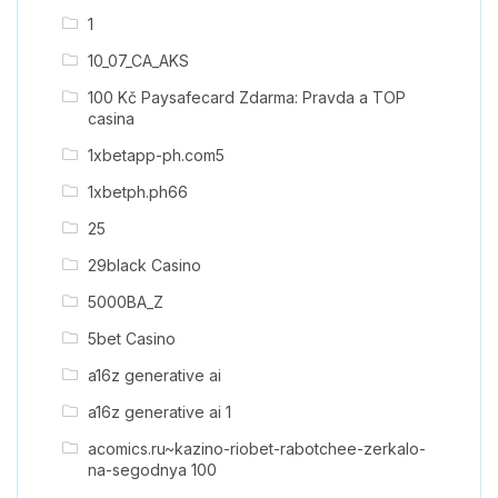
1
10_07_CA_AKS
100 Kč Paysafecard Zdarma: Pravda a TOP
casina
1xbetapp-ph.com5
1xbetph.ph66
25
29black Casino
5000BA_Z
5bet Casino
a16z generative ai
a16z generative ai 1
acomics.ru~kazino-riobet-rabotchee-zerkalo-
na-segodnya 100