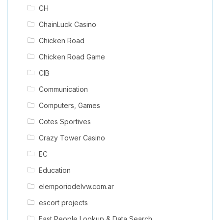
CH
ChainLuck Casino
Chicken Road
Chicken Road Game
CIB
Communication
Computers, Games
Cotes Sportives
Crazy Tower Сasino
EC
Education
elemporiodelvw.com.ar
escort projects
Fast People Lookup & Data Search