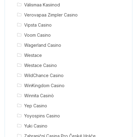
Välismaa Kasiinod
Verovapaa Zimpler Casino
Vipsta Casino
Voom Casino
Wagerland Casino
Westace
Westace Casino
WildChance Casino
WinKingdom Casino
Winnita Casinò
Yep Casino
Yoyospins Casino
Yuki Casino
Zahraniční Casina Pro České Hráče