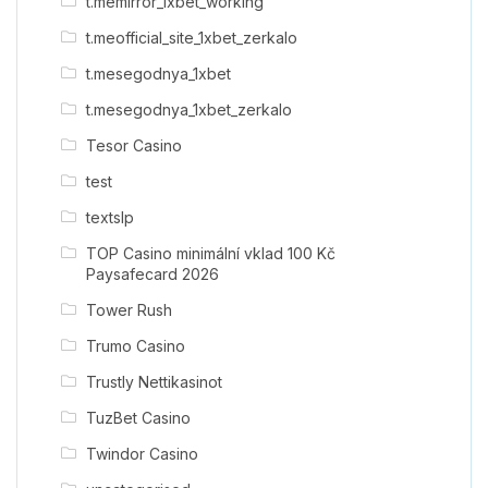
t.memirror_1xbet_working
t.meofficial_site_1xbet_zerkalo
t.mesegodnya_1xbet
t.mesegodnya_1xbet_zerkalo
Tesor Casino
test
textslp
TOP Casino minimální vklad 100 Kč
Paysafecard 2026
Tower Rush
Trumo Casino
Trustly Nettikasinot
TuzBet Casino
Twindor Casino