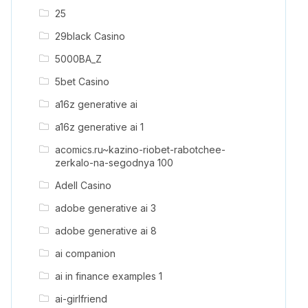
25
29black Casino
5000BA_Z
5bet Casino
a16z generative ai
a16z generative ai 1
acomics.ru~kazino-riobet-rabotchee-
zerkalo-na-segodnya 100
Adell Casino
adobe generative ai 3
adobe generative ai 8
ai companion
ai in finance examples 1
ai-girlfriend