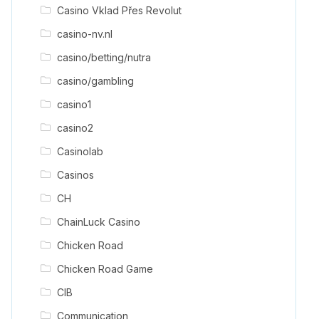
Casino Vklad Přes Revolut
casino-nv.nl
casino/betting/nutra
casino/gambling
casino1
casino2
Casinolab
Casinos
CH
ChainLuck Casino
Chicken Road
Chicken Road Game
CIB
Communication