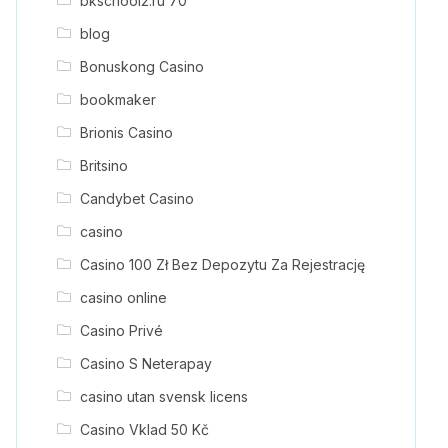
bkschool2.ru 70
blog
Bonuskong Casino
bookmaker
Brionis Casino
Britsino
Candybet Casino
casino
Casino 100 Zł Bez Depozytu Za Rejestrację
casino online
Casino Privé
Casino S Neterapay
casino utan svensk licens
Casino Vklad 50 Kč