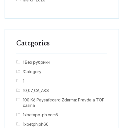
Categories
! Без рубрики
!Category
1
10_07_CA_AKS
100 Kč Paysafecard Zdarma: Pravda a TOP
casina
1xbetapp-ph.com5
1xbetph.ph66