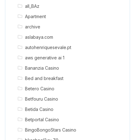
all_BAz
Apartment
archive
aslabaya.com
autohenriquesevale.pt
aws generative ai 1
Bananzia Casino
Bed and breakfast
Betero Casino
Betfouru Casino
Betida Casino
Betportal Casino
BingoBongoStars Casino