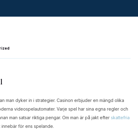
rized
l
nnan man dyker in i strategier. Casinon erbjuder en mängd olika
moderna videospelautomater. Varje spel har sina egna regler och
 innan man satsar riktiga pengar. Om man är på jakt efter
skattefria
det innebär för ens spelande.