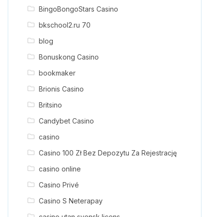
BingoBongoStars Casino
bkschool2.ru 70
blog
Bonuskong Casino
bookmaker
Brionis Casino
Britsino
Candybet Casino
casino
Casino 100 Zł Bez Depozytu Za Rejestrację
casino online
Casino Privé
Casino S Neterapay
casino utan svensk licens