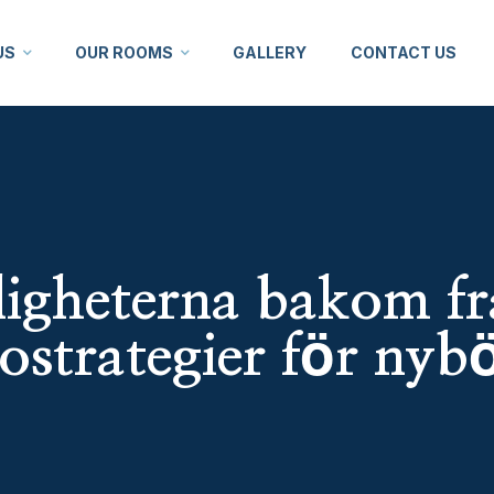
US
OUR ROOMS
GALLERY
CONTACT US
ligheterna bakom f
ostrategier för nyb