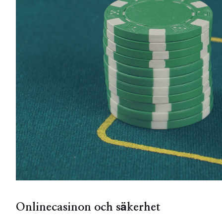
Onlinecasinon och säkerhet