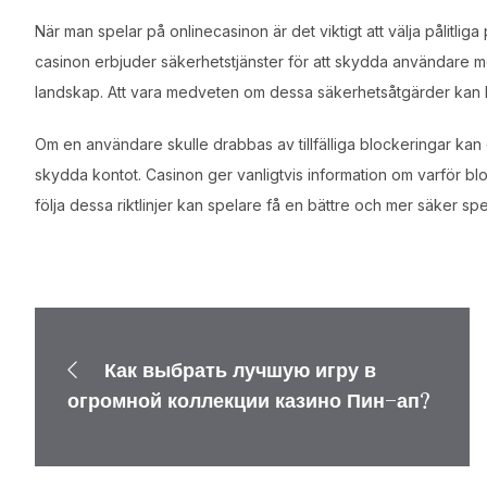
När man spelar på onlinecasinon är det viktigt att välja pålitlig
casinon erbjuder säkerhetstjänster för att skydda användare mo
landskap. Att vara medveten om dessa säkerhetsåtgärder kan hj
Om en användare skulle drabbas av tillfälliga blockeringar kan d
skydda kontot. Casinon ger vanligtvis information om varför bl
följa dessa riktlinjer kan spelare få en bättre och mer säker sp
Post
navigation
Как выбрать лучшую игру в
огромной коллекции казино Пин-ап?