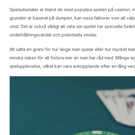
Spelautomater är bland de mest populära spelen på casinon, me
grunden är baserat på slumpen, kan vissa faktorer som att väl
vinst. Det är också viktigt att veta om spelet har speciella funk
underhållningsvärdet och potentiella vinster.
Att sätta en gräns för hur länge man spelar eller hur mycket man
minska risken för att förlora mer än man har råd med. Många s
spelupplevelse, vilket kan vara avkopplande efter en lång vec