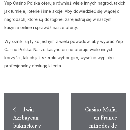
Yep Casino Polska oferuje również wiele innych nagród, takich
jak turnieje, loterie i inne akcje. Aby dowiedzieć się więcej o
nagrodach, które są dostępne, zarejestruj się w naszym
kasynie online i sprawdź nasze oferty.
Wyróżniki są tylko jednym z wielu powodów, aby wybrać Yep
Casino Polska. Nasze kasyno online oferuje wiele innych
korzyści, takich jak szeroki wybór gier, wysokie wyplaty i
profesjonalny obsługę klienta.
Post
navigation
1win
Casino Mafia
Azrbaycan
en France
bukmeker v
mthodes de