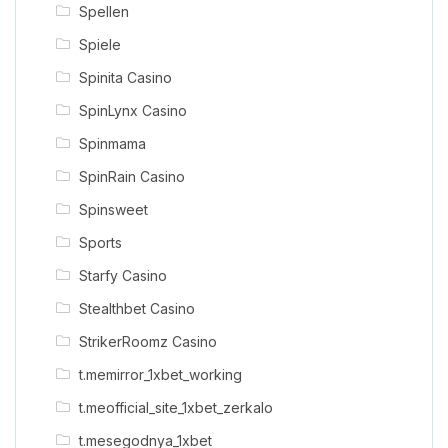
Spellen
Spiele
Spinita Casino
SpinLynx Casino
Spinmama
SpinRain Casino
Spinsweet
Sports
Starfy Casino
Stealthbet Casino
StrikerRoomz Casino
t.memirror_1xbet_working
t.meofficial_site_1xbet_zerkalo
t.mesegodnya_1xbet