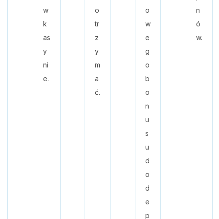
w
o
o
n
k
tr
w
ó
as
z
e
w.
y
y
g
ni
m
o
e.
a
b
ć.
o
n
u
s
u
d
o
d
e
p