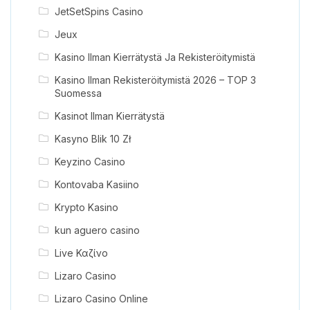
JetSetSpins Casino
Jeux
Kasino Ilman Kierrätystä Ja Rekisteröitymistä
Kasino Ilman Rekisteröitymistä 2026 – TOP 3
Suomessa
Kasinot Ilman Kierrätystä
Kasyno Blik 10 Zł
Keyzino Casino
Kontovaba Kasiino
Krypto Kasino
kun aguero casino
Live Καζίνο
Lizaro Casino
Lizaro Casino Online