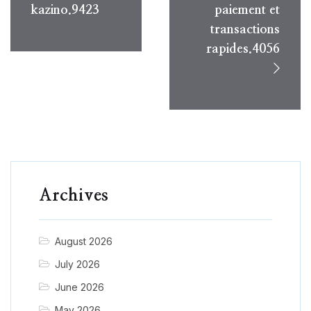
kazino.9423
paiement et
transactions
rapides.4056
Archives
August 2026
July 2026
June 2026
May 2026