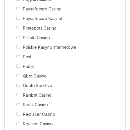
Paysafecard Casino
Paysafecard Kasinot
Piratepots Casino
Pistolo Casino
Polskie Kasyno Internetowe
Post
Public
Qbet Casino
Quote Sportive
Rainbet Casino
Realz Casino
Redracer Casino
Reelson Casino