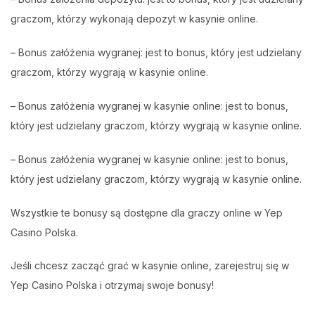
graczom, którzy wykonają depozyt w kasynie online.
– Bonus załóżenia wygranej: jest to bonus, który jest udzielany
graczom, którzy wygrają w kasynie online.
– Bonus załóżenia wygranej w kasynie online: jest to bonus,
który jest udzielany graczom, którzy wygrają w kasynie online.
– Bonus załóżenia wygranej w kasynie online: jest to bonus,
który jest udzielany graczom, którzy wygrają w kasynie online.
Wszystkie te bonusy są dostępne dla graczy online w Yep
Casino Polska.
Jeśli chcesz zacząć grać w kasynie online, zarejestruj się w
Yep Casino Polska i otrzymaj swoje bonusy!