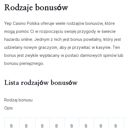
Rodzaje bonusów
Yep Casino Polska oferuje wiele rodzajów bonusów, które
mogą pomóc Ci w rozpoczęciu swojej przygody w świecie
hazardu online. Jednym z nich jest bonus powitalny, który jest
udzielany nowym graczyom, aby je przywitać w kasynie. Ten
bonus jest zwykle wypłacany w postaci darmowych spinów lub
bonusu pieniężnego.
Lista rodzajów bonusów
Rodzaj bonusu
Opis
B
B
B
B
B
B
B
B