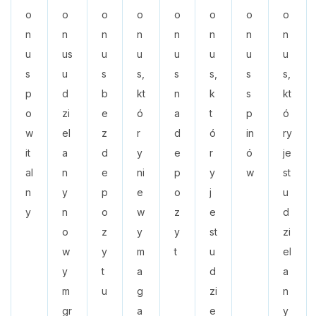
o
o
o
o
o
o
o
o
n
n
n
n
n
n
n
n
u
us
u
u
u
u
u
u
s
u
s
s,
s
s,
s
s,
p
d
b
kt
n
k
s
kt
o
zi
e
ó
a
t
p
ó
w
el
z
r
d
ó
in
ry
it
a
d
y
e
r
ó
je
al
n
e
ni
p
y
w
st
n
y
p
e
o
j
u
y
n
o
w
z
e
d
o
z
y
y
st
zi
w
y
m
t
u
el
y
t
a
d
a
m
u
g
zi
n
gr
a
e
y