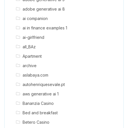
adobe generative ai 8
ai companion
ai in finance examples 1
ai-girlfriend
all_BAz
Apartment
archive
aslabaya.com
autohenriquesevale.pt
aws generative ai 1
Bananzia Casino
Bed and breakfast
Betero Casino