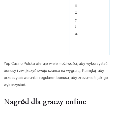
o
z
y
t
u.
Yep Casino Polska oferuje wiele możliwości, aby wykorzystać
bonusy i zwiększyć swoje szanse na wygraną. Pamiętaj, aby
przeczytać warunki i regulamin bonusu, aby zrozumieć, jak go
wykorzystać.
Nagród dla graczy online