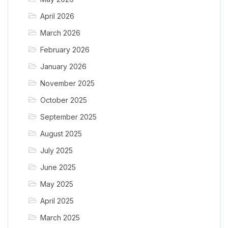
April 2026
March 2026
February 2026
January 2026
November 2025
October 2025
September 2025
August 2025
July 2025
June 2025
May 2025
April 2025
March 2025