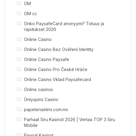
OM
OM cc
Onko PaysafeCard anonyymi? Totuus ja
rajoitukset 2026
Online Casino
Online Casino Bez Ověření Identity
Online Casino Paysafe
Online Casino Pro České Hráče
Online Casino Vklad Paysafecard
Online casinos
Onlyspins Casino
papeleriaeliris.com.mx
Parhaat Siru Kasinot 2026 | Vertaa TOP 3 Siru
Mobile
Paypal Kasinot