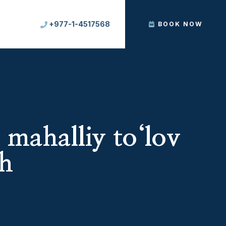
+977-1-4517568
BOOK NOW
 mahalliy to‘lov
sh