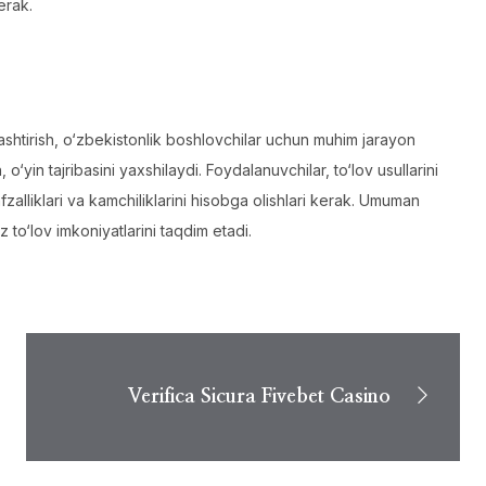
erak.
lashtirish, o‘zbekistonlik boshlovchilar uchun muhim jarayon
o‘yin tajribasini yaxshilaydi. Foydalanuvchilar, to‘lov usullarini
fzalliklari va kamchiliklarini hisobga olishlari kerak. Umuman
 to‘lov imkoniyatlarini taqdim etadi.
Verifica Sicura Fivebet Casino