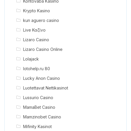
Kontovaba Kasiino
Krypto Kasino
kun aguero casino
Live Καζίνο
Lizaro Casino
Lizaro Casino Online
Lolajack
lotohelp.ru 80
Lucky Anon Casino
Luotettavat Nettikasinot
Lussurio Casino
MamaBet Casino
Mamzinobet Casino
Mifinity Kasinot