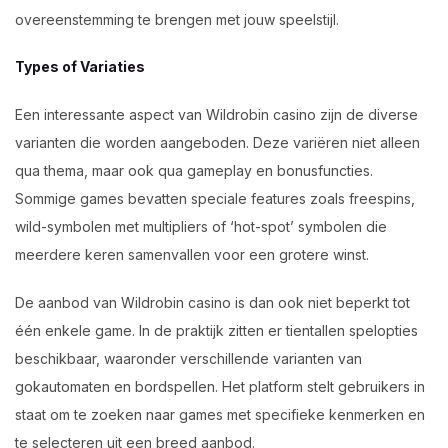
overeenstemming te brengen met jouw speelstijl.
Types of Variaties
Een interessante aspect van Wildrobin casino zijn de diverse
varianten die worden aangeboden. Deze variëren niet alleen
qua thema, maar ook qua gameplay en bonusfuncties.
Sommige games bevatten speciale features zoals freespins,
wild-symbolen met multipliers of ‘hot-spot’ symbolen die
meerdere keren samenvallen voor een grotere winst.
De aanbod van Wildrobin casino is dan ook niet beperkt tot
één enkele game. In de praktijk zitten er tientallen spelopties
beschikbaar, waaronder verschillende varianten van
gokautomaten en bordspellen. Het platform stelt gebruikers in
staat om te zoeken naar games met specifieke kenmerken en
te selecteren uit een breed aanbod.