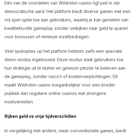
Eén van de voordelen van Wildrobin casino ligt juist in zijn
democratische aard. Het platform biedt diverse games met een
vrij spel-optie toe aan gebruikers, waarbij je kan genieten van
kwaliteitsvolle gameplay zonder omkijken naar geld te sparen
voor bonussen of minimum inzetbedragen.
Veel spelopties op het platform hebben zelfs een speciale
demo-modus ingebouwd. Deze modus staat gebruikers toe
hun strategie uit te testen en gewoon plezier te beleven aan
de gameplay, zonder risico’s of kostenverplichtingen. Dit
maakt Wildrobin casino toegankelijker voor een breder
publiek dan reguliere online casinos met strengere
inzetvereisten.
Rijken geld vs vrije tijdverschillen
In vergelijking met andere, meer conventionele games, biedt