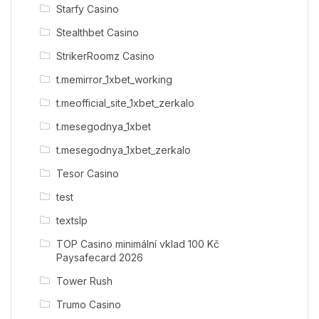
Starfy Casino
Stealthbet Casino
StrikerRoomz Casino
t.memirror_1xbet_working
t.meofficial_site_1xbet_zerkalo
t.mesegodnya_1xbet
t.mesegodnya_1xbet_zerkalo
Tesor Casino
test
textslp
TOP Casino minimální vklad 100 Kč
Paysafecard 2026
Tower Rush
Trumo Casino