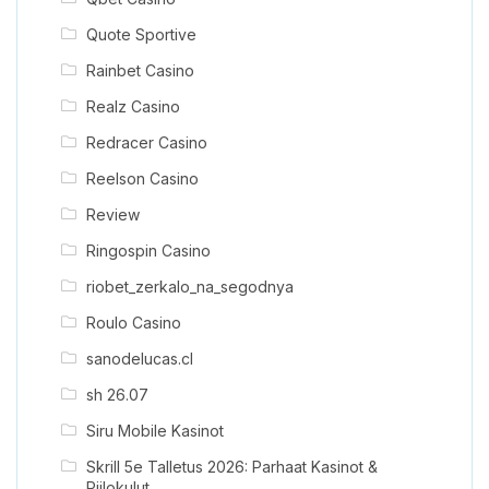
Quote Sportive
Rainbet Casino
Realz Casino
Redracer Casino
Reelson Casino
Review
Ringospin Casino
riobet_zerkalo_na_segodnya
Roulo Casino
sanodelucas.cl
sh 26.07
Siru Mobile Kasinot
Skrill 5e Talletus 2026: Parhaat Kasinot &
Piilokulut