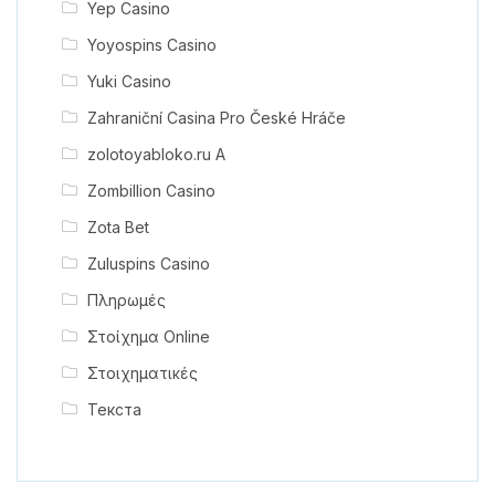
Yep Casino
Yoyospins Casino
Yuki Casino
Zahraniční Casina Pro České Hráče
zolotoyabloko.ru A
Zombillion Casino
Zota Bet
Zuluspins Casino
Πληρωμές
Στοίχημα Online
Στοιχηματικές
Текста