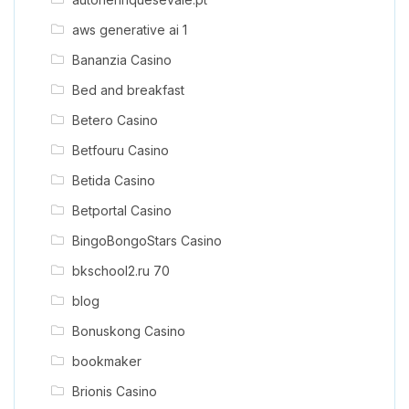
aws generative ai 1
Bananzia Casino
Bed and breakfast
Betero Casino
Betfouru Casino
Betida Casino
Betportal Casino
BingoBongoStars Casino
bkschool2.ru 70
blog
Bonuskong Casino
bookmaker
Brionis Casino