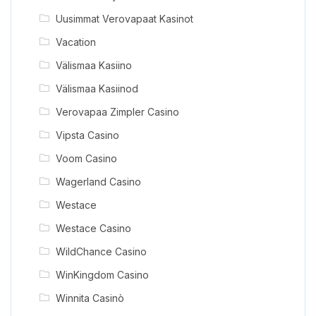
Uusimmat Verovapaat Kasinot
Vacation
Välismaa Kasiino
Välismaa Kasiinod
Verovapaa Zimpler Casino
Vipsta Casino
Voom Casino
Wagerland Casino
Westace
Westace Casino
WildChance Casino
WinKingdom Casino
Winnita Casinò