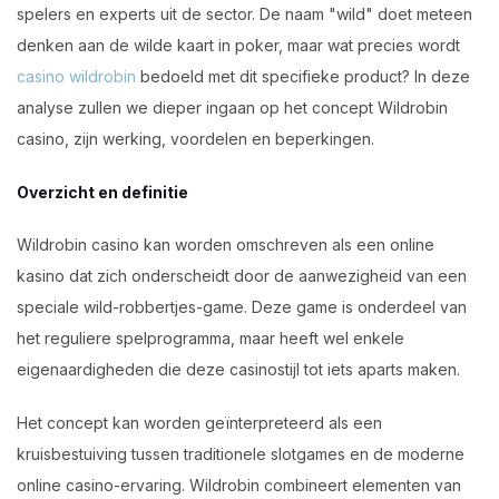
spelers en experts uit de sector. De naam "wild" doet meteen
denken aan de wilde kaart in poker, maar wat precies wordt
casino wildrobin
bedoeld met dit specifieke product? In deze
analyse zullen we dieper ingaan op het concept Wildrobin
casino, zijn werking, voordelen en beperkingen.
Overzicht en definitie
Wildrobin casino kan worden omschreven als een online
kasino dat zich onderscheidt door de aanwezigheid van een
speciale wild-robbertjes-game. Deze game is onderdeel van
het reguliere spelprogramma, maar heeft wel enkele
eigenaardigheden die deze casinostijl tot iets aparts maken.
Het concept kan worden geïnterpreteerd als een
kruisbestuiving tussen traditionele slotgames en de moderne
online casino-ervaring. Wildrobin combineert elementen van