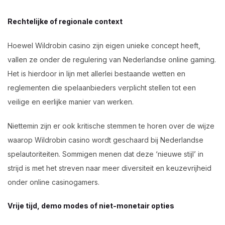
Rechtelijke of regionale context
Hoewel Wildrobin casino zijn eigen unieke concept heeft,
vallen ze onder de regulering van Nederlandse online gaming.
Het is hierdoor in lijn met allerlei bestaande wetten en
reglementen die spelaanbieders verplicht stellen tot een
veilige en eerlijke manier van werken.
Niettemin zijn er ook kritische stemmen te horen over de wijze
waarop Wildrobin casino wordt geschaard bij Nederlandse
spelautoriteiten. Sommigen menen dat deze ‘nieuwe stijl’ in
strijd is met het streven naar meer diversiteit en keuzevrijheid
onder online casinogamers.
Vrije tijd, demo modes of niet-monetair opties