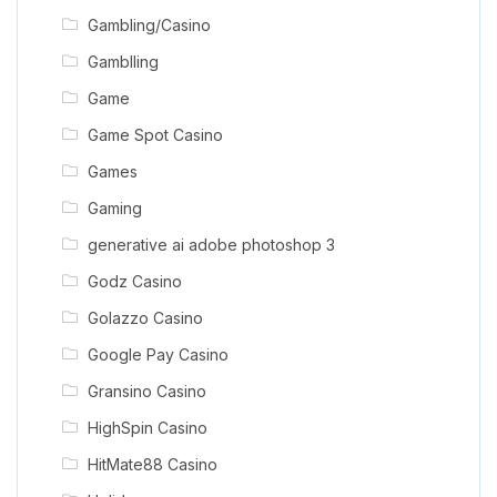
Gambling/Casino
Gamblling
Game
Game Spot Casino
Games
Gaming
generative ai adobe photoshop 3
Godz Casino
Golazzo Casino
Google Pay Casino
Gransino Casino
HighSpin Casino
HitMate88 Casino