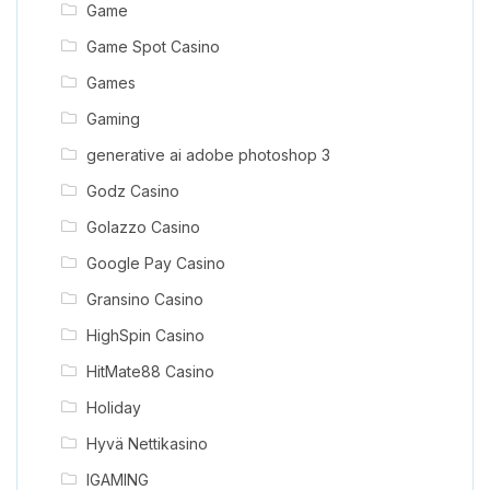
Game
Game Spot Casino
Games
Gaming
generative ai adobe photoshop 3
Godz Casino
Golazzo Casino
Google Pay Casino
Gransino Casino
HighSpin Casino
HitMate88 Casino
Holiday
Hyvä Nettikasino
IGAMING