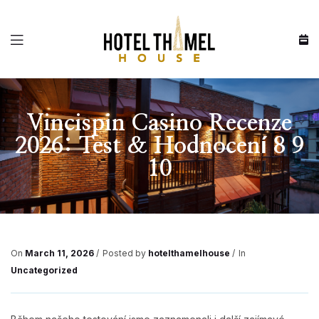
Menu
Vincispin Casino Recenze
2026: Test & Hodnocení 8 9
10
On
March 11, 2026
Posted by
hotelthamelhouse
In
Uncategorized