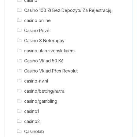
casino
Casino 100 Zł Bez Depozytu Za Rejestrację
casino online
Casino Privé
Casino S Neterapay
casino utan svensk licens
Casino Vklad 50 Kč
Casino Vklad Přes Revolut
casino-nv.nl
casino/betting/nutra
casino/gambling
casino1
casino2
Casinolab