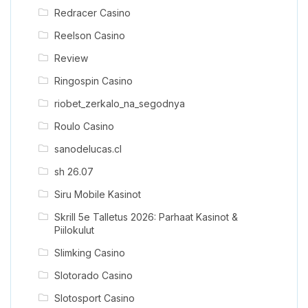
Redracer Casino
Reelson Casino
Review
Ringospin Casino
riobet_zerkalo_na_segodnya
Roulo Casino
sanodelucas.cl
sh 26.07
Siru Mobile Kasinot
Skrill 5e Talletus 2026: Parhaat Kasinot &
Piilokulut
Slimking Casino
Slotorado Casino
Slotosport Casino