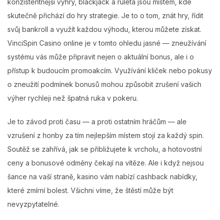
konzistentnější výhry, blackjack a ruleta jsou místem, kde
skutečně přichází do hry strategie. Je to o tom, znát hry, řídit
svůj bankroll a využít každou výhodu, kterou můžete získat.
VinciSpin Casino online je v tomto ohledu jasné — zneužívání
systému vás může připravit nejen o aktuální bonus, ale i o
přístup k budoucím promoakcím. Využívání kliček nebo pokusy
o zneužití podmínek bonusů mohou způsobit zrušení vašich
výher rychleji než špatná ruka v pokeru.
Je to závod proti času — a proti ostatním hráčům — ale
vzrušení z honby za tím nejlepším místem stojí za každý spin.
Soutěž se zahřívá, jak se přibližujete k vrcholu, a hotovostní
ceny a bonusové odměny čekají na vítěze. Ale i když nejsou
šance na vaší straně, kasino vám nabízí cashback nabídky,
které zmírní bolest. Všichni víme, že štěstí může být
nevyzpytatelné.