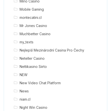
Mino Casino
Mobile Gaming
montecatini.cl
Mr Jones Casino
Muchbetter Casino
my_texts
Nejlepší Mezinárodní Casina Pro Čechy
Neteller Casino
Nettikasino Siirto
NEW
New Video Chat Platform
News
niam.cl
Night Win Casino