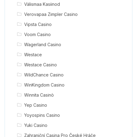
Välismaa Kasiinod
Verovapaa Zimpler Casino
Vipsta Casino
Voom Casino
Wagerland Casino
Westace
Westace Casino
WildChance Casino
WinKingdom Casino
Winnita Casinò
Yep Casino
Yoyospins Casino
Yuki Casino
Zahraniční Casina Pro České Hráče