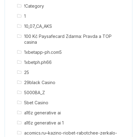
!Category
1
10_07_CA_AKS
100 Kč Paysafecard Zdarma: Pravda a TOP
casina
1xbetapp-ph.com5
1xbetph.ph66
25
29black Casino
5000BA_Z
5bet Casino
a16z generative ai
a16z generative ai 1
acomics.ru~kazino-riobet-rabotchee-zerkalo-