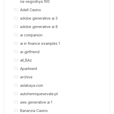
na-segodnya 100
Adell Casino
adobe generative ai 3
adobe generative ai 8
ai companion
ai in finance examples 1
ai-girlfriend
all_BAz
Apartment
archive
aslabaya.com
autohenriquesevale.pt
aws generative ai 1
Bananzia Casino