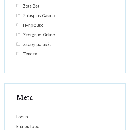
Zota Bet
Zuluspins Casino
Πληρωμές
Στοίχημα Online
Στοιχηματικές
Текста
Meta
Log in
Entries feed