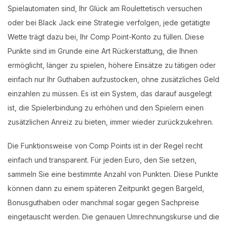
Spielautomaten sind, Ihr Glück am Roulettetisch versuchen
oder bei Black Jack eine Strategie verfolgen, jede getätigte
Wette trägt dazu bei, Ihr Comp Point-Konto zu füllen. Diese
Punkte sind im Grunde eine Art Rückerstattung, die Ihnen
ermöglicht, länger zu spielen, höhere Einsätze zu tätigen oder
einfach nur Ihr Guthaben aufzustocken, ohne zusätzliches Geld
einzahlen zu müssen. Es ist ein System, das darauf ausgelegt
ist, die Spielerbindung zu erhöhen und den Spielern einen
zusätzlichen Anreiz zu bieten, immer wieder zurückzukehren.
Die Funktionsweise von Comp Points ist in der Regel recht
einfach und transparent. Für jeden Euro, den Sie setzen,
sammeln Sie eine bestimmte Anzahl von Punkten. Diese Punkte
können dann zu einem späteren Zeitpunkt gegen Bargeld,
Bonusguthaben oder manchmal sogar gegen Sachpreise
eingetauscht werden. Die genauen Umrechnungskurse und die