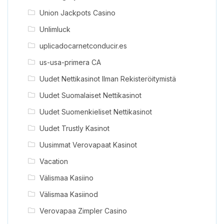
Union Jackpots Casino
Unlimluck
uplicadocarnetconducir.es
us-usa-primera CA
Uudet Nettikasinot Ilman Rekisteröitymistä
Uudet Suomalaiset Nettikasinot
Uudet Suomenkieliset Nettikasinot
Uudet Trustly Kasinot
Uusimmat Verovapaat Kasinot
Vacation
Välismaa Kasiino
Välismaa Kasiinod
Verovapaa Zimpler Casino