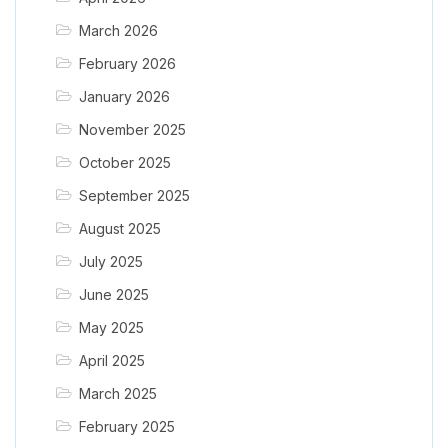
March 2026
February 2026
January 2026
November 2025
October 2025
September 2025
August 2025
July 2025
June 2025
May 2025
April 2025
March 2025
February 2025