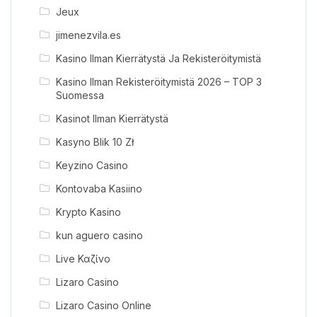
Jeux
jimenezvila.es
Kasino Ilman Kierrätystä Ja Rekisteröitymistä
Kasino Ilman Rekisteröitymistä 2026 – TOP 3
Suomessa
Kasinot Ilman Kierrätystä
Kasyno Blik 10 Zł
Keyzino Casino
Kontovaba Kasiino
Krypto Kasino
kun aguero casino
Live Καζίνο
Lizaro Casino
Lizaro Casino Online