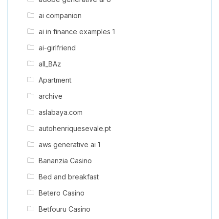
ai companion
ai in finance examples 1
ai-girlfriend
all_BAz
Apartment
archive
aslabaya.com
autohenriquesevale.pt
aws generative ai 1
Bananzia Casino
Bed and breakfast
Betero Casino
Betfouru Casino