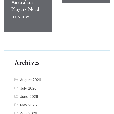
Australian
Players Need
to Know
Archives
August 2026
July 2026
June 2026
May 2026
April 2026