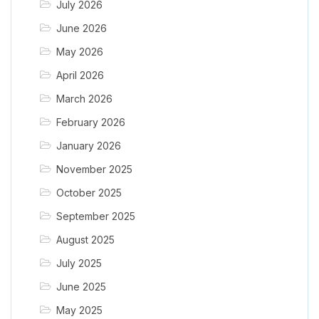
July 2026
June 2026
May 2026
April 2026
March 2026
February 2026
January 2026
November 2025
October 2025
September 2025
August 2025
July 2025
June 2025
May 2025