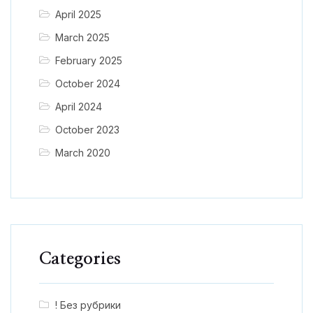
April 2025
March 2025
February 2025
October 2024
April 2024
October 2023
March 2020
Categories
! Без рубрики