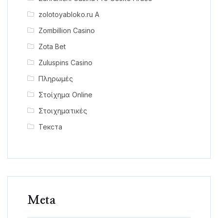
zolotoyabloko.ru A
Zombillion Casino
Zota Bet
Zuluspins Casino
Πληρωμές
Στοίχημα Online
Στοιχηματικές
Текста
Meta