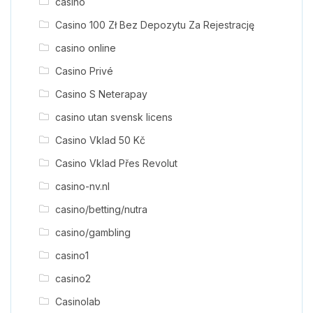
casino
Casino 100 Zł Bez Depozytu Za Rejestrację
casino online
Casino Privé
Casino S Neterapay
casino utan svensk licens
Casino Vklad 50 Kč
Casino Vklad Přes Revolut
casino-nv.nl
casino/betting/nutra
casino/gambling
casino1
casino2
Casinolab