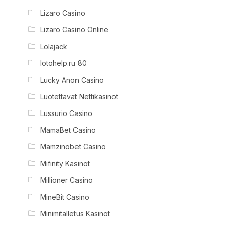
Lizaro Casino
Lizaro Casino Online
Lolajack
lotohelp.ru 80
Lucky Anon Casino
Luotettavat Nettikasinot
Lussurio Casino
MamaBet Casino
Mamzinobet Casino
Mifinity Kasinot
Millioner Casino
MineBit Casino
Minimitalletus Kasinot