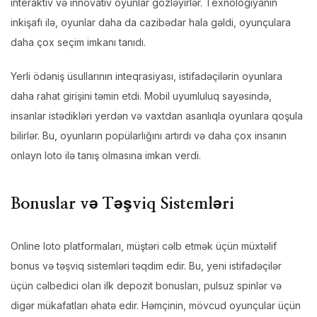
interaktiv və innovativ oyunlar gözləyirlər. Texnologiyanın
inkişafı ilə, oyunlar daha da cazibədar hala gəldi, oyunçulara
daha çox seçim imkanı tanıdı.
Yerli ödəniş üsullarının inteqrasiyası, istifadəçilərin oyunlara
daha rahat girişini təmin etdi. Mobil uyumluluq sayəsində,
insanlar istədikləri yerdən və vaxtdan asanlıqla oyunlara qoşula
bilirlər. Bu, oyunların popülarlığını artırdı və daha çox insanın
onlayn loto ilə tanış olmasına imkan verdi.
Bonuslar və Təşviq Sistemləri
Online loto platformaları, müştəri cəlb etmək üçün müxtəlif
bonus və təşviq sistemləri təqdim edir. Bu, yeni istifadəçilər
üçün cəlbedici olan ilk depozit bonusları, pulsuz spinlər və
digər mükafatları əhatə edir. Həmçinin, mövcud oyunçular üçün