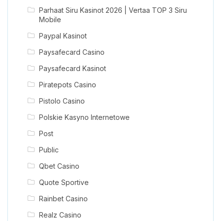
Parhaat Siru Kasinot 2026 | Vertaa TOP 3 Siru
Mobile
Paypal Kasinot
Paysafecard Casino
Paysafecard Kasinot
Piratepots Casino
Pistolo Casino
Polskie Kasyno Internetowe
Post
Public
Qbet Casino
Quote Sportive
Rainbet Casino
Realz Casino