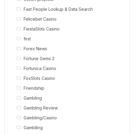
Fast People Lookup & Data Search
Felicebet Casino
FiestaSlots Casino
first
Forex News
Fortune Gems 2
Fortunica Casino
FoxSlots Casino
Friendship
Gambling
Gambling Review
Gambling/Casino
Gamblling