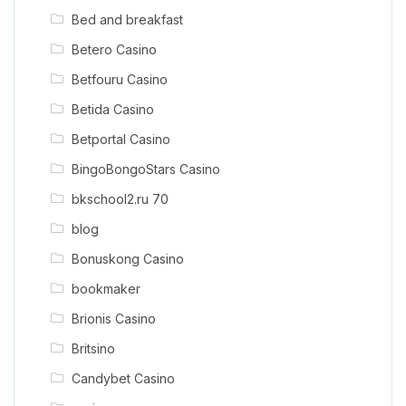
Bed and breakfast
Betero Casino
Betfouru Casino
Betida Casino
Betportal Casino
BingoBongoStars Casino
bkschool2.ru 70
blog
Bonuskong Casino
bookmaker
Brionis Casino
Britsino
Candybet Casino