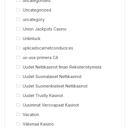
uncategorised
Uncategorized
uncategory
Union Jackpots Casino
Unlimluck
uplicadocarnetconducir.es
us-usa-primera CA
Uudet Nettikasinot Ilman Rekisteröitymistä
Uudet Suomalaiset Nettikasinot
Uudet Suomenkieliset Nettikasinot
Uudet Trustly Kasinot
Uusimmat Verovapaat Kasinot
Vacation
Välismaa Kasiino