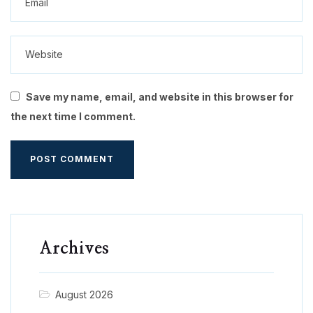
Save my name, email, and website in this browser for
the next time I comment.
Archives
August 2026