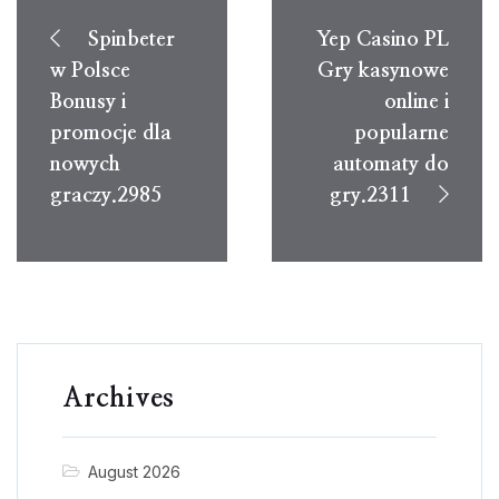
navigation
Spinbeter
Yep Casino PL
w Polsce
Gry kasynowe
Bonusy i
online i
promocje dla
popularne
nowych
automaty do
graczy.2985
gry.2311
Archives
August 2026