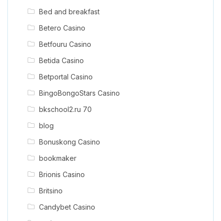
Bed and breakfast
Betero Casino
Betfouru Casino
Betida Casino
Betportal Casino
BingoBongoStars Casino
bkschool2.ru 70
blog
Bonuskong Casino
bookmaker
Brionis Casino
Britsino
Candybet Casino