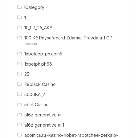
!Category
1
10_07_CA_AKS
100 Kč Paysafecard Zdarma: Pravda a TOP
casina
1xbetapp-ph.com5
1xbetph.ph66
25
29black Casino
5000BA_Z
5bet Casino
a16z generative ai
a16z generative ai 1
acomics.ru~kazino-riobet-rabotchee-zerkalo-