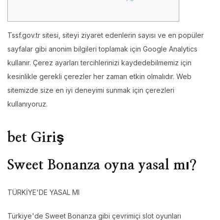
Tssf.gov.tr sitesi, siteyi ziyaret edenlerin sayısı ve en popüler
sayfalar gibi anonim bilgileri toplamak için Google Analytics
kullanır. Çerez ayarları tercihlerinizi kaydedebilmemiz için
kesinlikle gerekli çerezler her zaman etkin olmalıdır. Web
sitemizde size en iyi deneyimi sunmak için çerezleri
kullanıyoruz.
bet Giriş
Sweet Bonanza oyna yasal mı?
TÜRKİYE'DE YASAL MI
Türkiye'de Sweet Bonanza gibi çevrimiçi slot oyunları