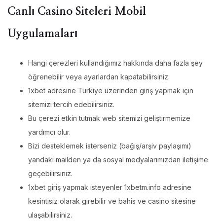
Canlı Casino Siteleri Mobil
Uygulamaları
Hangi çerezleri kullandığımız hakkında daha fazla şey
öğrenebilir veya ayarlardan kapatabilirsiniz.
1xbet adresine Türkiye üzerinden giriş yapmak için
sitemizi tercih edebilirsiniz.
Bu çerezi etkin tutmak web sitemizi geliştirmemize
yardımcı olur.
Bizi desteklemek isterseniz (bağış/arşiv paylaşımı)
yandaki mailden ya da sosyal medyalarımızdan iletişime
geçebilirsiniz.
1xbet giriş yapmak isteyenler 1xbetm.info adresine
kesintisiz olarak girebilir ve bahis ve casino sitesine
ulaşabilirsiniz.