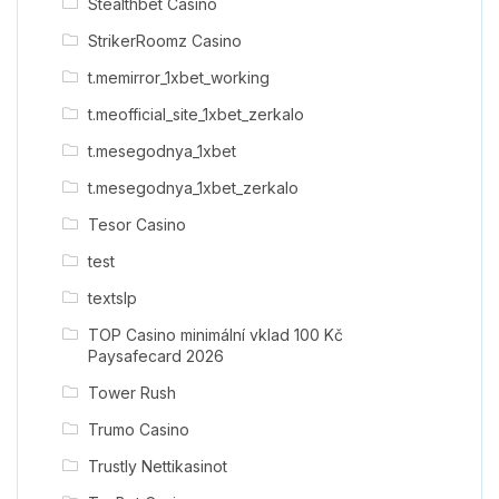
Stealthbet Casino
StrikerRoomz Casino
t.memirror_1xbet_working
t.meofficial_site_1xbet_zerkalo
t.mesegodnya_1xbet
t.mesegodnya_1xbet_zerkalo
Tesor Casino
test
textslp
TOP Casino minimální vklad 100 Kč
Paysafecard 2026
Tower Rush
Trumo Casino
Trustly Nettikasinot