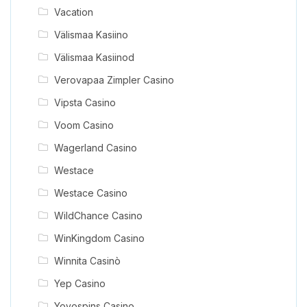
Vacation
Välismaa Kasiino
Välismaa Kasiinod
Verovapaa Zimpler Casino
Vipsta Casino
Voom Casino
Wagerland Casino
Westace
Westace Casino
WildChance Casino
WinKingdom Casino
Winnita Casinò
Yep Casino
Yoyospins Casino