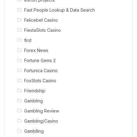
Fast People Lookup & Data Search
Felicebet Casino
FiestaSlots Casino
first
Forex News
Fortune Gems 2
Fortunica Casino
FoxSlots Casino
Friendship
Gambling
Gambling Review
Gambling/Casino
Gamblling