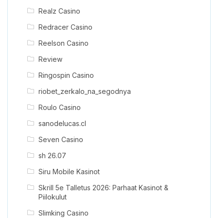
Realz Casino
Redracer Casino
Reelson Casino
Review
Ringospin Casino
riobet_zerkalo_na_segodnya
Roulo Casino
sanodelucas.cl
Seven Casino
sh 26.07
Siru Mobile Kasinot
Skrill 5e Talletus 2026: Parhaat Kasinot &
Piilokulut
Slimking Casino