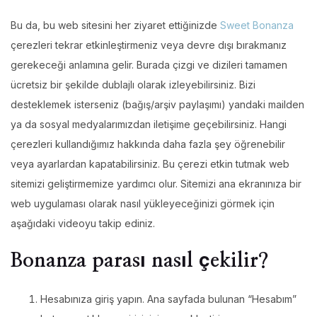
Bu da, bu web sitesini her ziyaret ettiğinizde
Sweet Bonanza
çerezleri tekrar etkinleştirmeniz veya devre dışı bırakmanız
gerekeceği anlamına gelir. Burada çizgi ve dizileri tamamen
ücretsiz bir şekilde dublajlı olarak izleyebilirsiniz. Bizi
desteklemek isterseniz (bağış/arşiv paylaşımı) yandaki mailden
ya da sosyal medyalarımızdan iletişime geçebilirsiniz. Hangi
çerezleri kullandığımız hakkında daha fazla şey öğrenebilir
veya ayarlardan kapatabilirsiniz. Bu çerezi etkin tutmak web
sitemizi geliştirmemize yardımcı olur. Sitemizi ana ekranınıza bir
web uygulaması olarak nasıl yükleyeceğinizi görmek için
aşağıdaki videoyu takip ediniz.
Bonanza parası nasıl çekilir?
Hesabınıza giriş yapın. Ana sayfada bulunan “Hesabım”