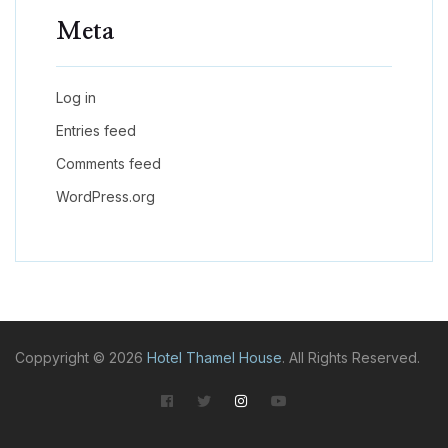
Meta
Log in
Entries feed
Comments feed
WordPress.org
Coppyright © 2026
Hotel Thamel House
. All Rights Reserved.