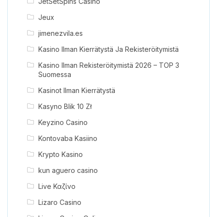
JetSetSpins Casino
Jeux
jimenezvila.es
Kasino Ilman Kierrätystä Ja Rekisteröitymistä
Kasino Ilman Rekisteröitymistä 2026 – TOP 3
Suomessa
Kasinot Ilman Kierrätystä
Kasyno Blik 10 Zł
Keyzino Casino
Kontovaba Kasiino
Krypto Kasino
kun aguero casino
Live Καζίνο
Lizaro Casino