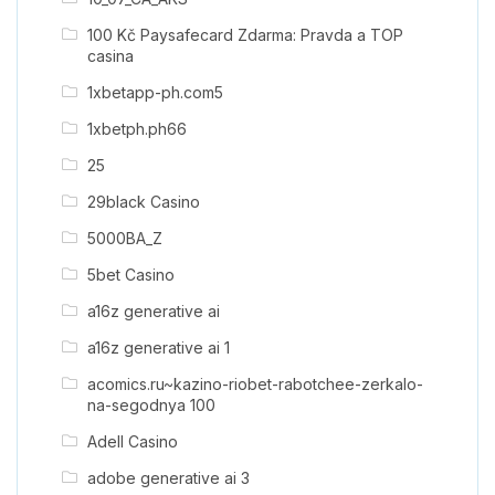
100 Kč Paysafecard Zdarma: Pravda a TOP
casina
1xbetapp-ph.com5
1xbetph.ph66
25
29black Casino
5000BA_Z
5bet Casino
a16z generative ai
a16z generative ai 1
acomics.ru~kazino-riobet-rabotchee-zerkalo-
na-segodnya 100
Adell Casino
adobe generative ai 3