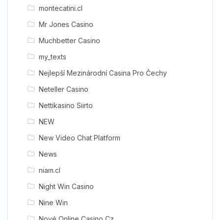
montecatini.cl
Mr Jones Casino
Muchbetter Casino
my_texts
Nejlepší Mezinárodní Casina Pro Čechy
Neteller Casino
Nettikasino Siirto
NEW
New Video Chat Platform
News
niam.cl
Night Win Casino
Nine Win
Nové Online Casino Cz