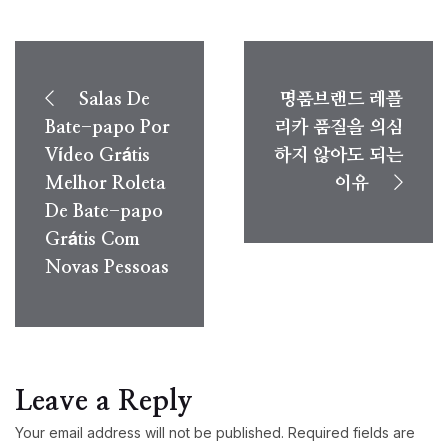
Post
navigation
Salas De
명품브랜드 레플
Bate-papo Por
리카 품질을 의심
Vídeo Grátis
하지 않아도 되는
Melhor Roleta
이유
De Bate-papo
Grátis Com
Novas Pessoas
Leave a Reply
Your email address will not be published.
Required fields are