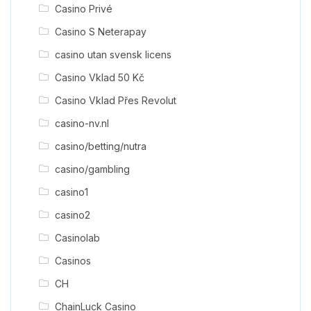
Casino Privé
Casino S Neterapay
casino utan svensk licens
Casino Vklad 50 Kč
Casino Vklad Přes Revolut
casino-nv.nl
casino/betting/nutra
casino/gambling
casino1
casino2
Casinolab
Casinos
CH
ChainLuck Casino