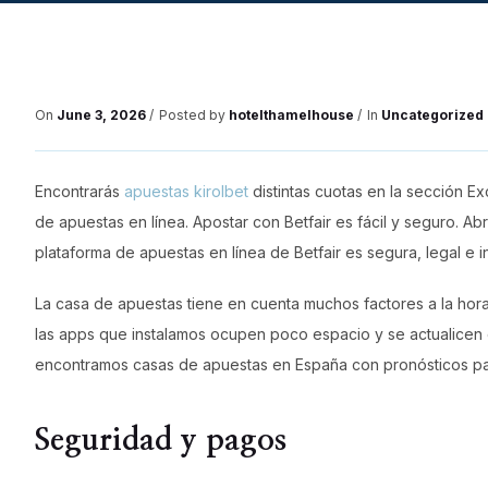
On
June 3, 2026
Posted by
hotelthamelhouse
In
Uncategorized
Encontrarás
apuestas kirolbet
distintas cuotas en la sección E
de apuestas en línea. Apostar con Betfair es fácil y seguro. Abr
plataforma de apuestas en línea de Betfair es segura, legal e i
La casa de apuestas tiene en cuenta muchos factores a la hora
las apps que instalamos ocupen poco espacio y se actualicen
encontramos casas de apuestas en España con pronósticos par
Seguridad y pagos