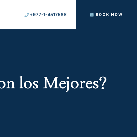
+977-1-4517568
BOOK NOW
on los Mejores?