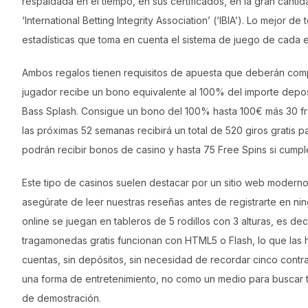
respaldada en el tiempo, en sus certificados, en la gran cant
‘International Betting Integrity Association’ (‘IBIA’). Lo mejor 
estadísticas que toma en cuenta el sistema de juego de cada 
Ambos regalos tienen requisitos de apuesta que deberán compl
jugador recibe un bono equivalente al 100% del importe depos
Bass Splash. Consigue un bono del 100% hasta 100€ más 30 fre
las próximas 52 semanas recibirá un total de 520 giros gratis p
podrán recibir bonos de casino y hasta 75 Free Spins si cumpl
Este tipo de casinos suelen destacar por un sitio web moder
asegúrate de leer nuestras reseñas antes de registrarte en n
online se juegan en tableros de 5 rodillos con 3 alturas, es dec
tragamonedas gratis funcionan con HTML5 o Flash, lo que las 
cuentas, sin depósitos, sin necesidad de recordar cinco contr
una forma de entretenimiento, no como un medio para busca
de demostración.