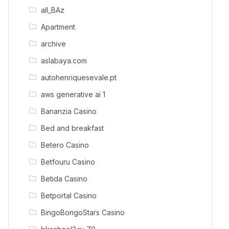
all_BAz
Apartment
archive
aslabaya.com
autohenriquesevale.pt
aws generative ai 1
Bananzia Casino
Bed and breakfast
Betero Casino
Betfouru Casino
Betida Casino
Betportal Casino
BingoBongoStars Casino