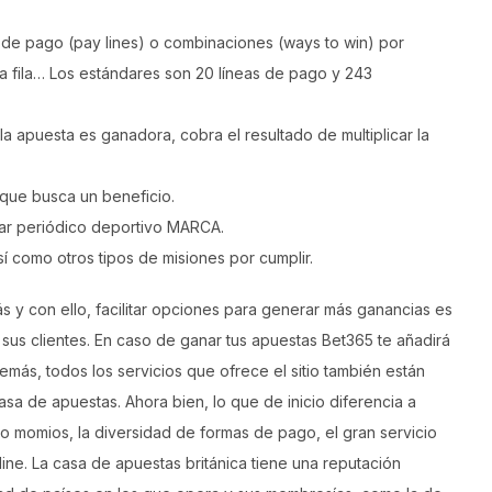
 de pago (pay lines) o combinaciones (ways to win) por
ma fila… Los estándares son 20 líneas de pago y 243
la apuesta es ganadora, cobra el resultado de multiplicar la
que busca un beneficio.
lar periódico deportivo MARCA.
í como otros tipos de misiones por cumplir.
 y con ello, facilitar opciones para generar más ganancias es
sus clientes. En caso de ganar tus apuestas Bet365 te añadirá
más, todos los servicios que ofrece el sitio también están
sa de apuestas. Ahora bien, lo que de inicio diferencia a
 o momios, la diversidad de formas de pago, el gran servicio
ine. La casa de apuestas británica tiene una reputación