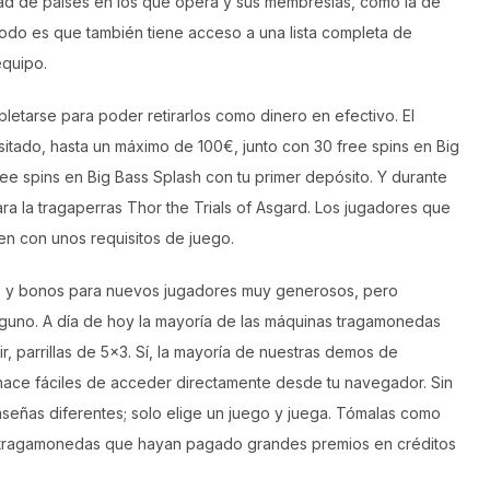
idad de países en los que opera y sus membresías, como la de
de todo es que también tiene acceso a una lista completa de
equipo.
etarse para poder retirarlos como dinero en efectivo. El
itado, hasta un máximo de 100€, junto con 30 free spins en Big
e spins en Big Bass Splash con tu primer depósito. Y durante
ara la tragaperras Thor the Trials of Asgard. Los jugadores que
en con unos requisitos de juego.
no y bonos para nuevos jugadores muy generosos, pero
inguno. A día de hoy la mayoría de las máquinas tragamonedas
ir, parrillas de 5×3. Sí, la mayoría de nuestras demos de
hace fáciles de acceder directamente desde tu navegador. Sin
aseñas diferentes; solo elige un juego y juega. Tómalas como
r tragamonedas que hayan pagado grandes premios en créditos