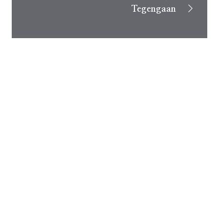
Tegengaan