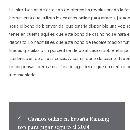
La introducción de este tipo de ofertas ha revolucionado la f
herramienta que utilizan los casinos online para atraer a jugad
sería el bono de bienvenida, que estaría disponible una vez s
tener en cuenta aquí es que este bono de casino no se hará ef
depósito. Lo habitual es que este bono de recomendación fu
tiradas gratuitas o un porcentaje de bonificación sobre el impo
combinación de ambas cosas. Al ser un bono de casino dispo
recompensas, pero aun así es de agradecer que en cierto mod
incrementado.
Post
navigation
Casinos online en España Ranking
top para jugar seguro el 2024