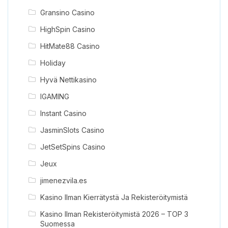
Gransino Casino
HighSpin Casino
HitMate88 Casino
Holiday
Hyvä Nettikasino
IGAMING
Instant Casino
JasminSlots Casino
JetSetSpins Casino
Jeux
jimenezvila.es
Kasino Ilman Kierrätystä Ja Rekisteröitymistä
Kasino Ilman Rekisteröitymistä 2026 – TOP 3
Suomessa