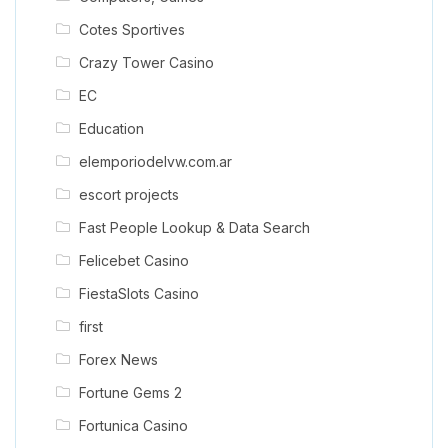
Cotes Sportives
Crazy Tower Сasino
EC
Education
elemporiodelvw.com.ar
escort projects
Fast People Lookup & Data Search
Felicebet Casino
FiestaSlots Casino
first
Forex News
Fortune Gems 2
Fortunica Casino