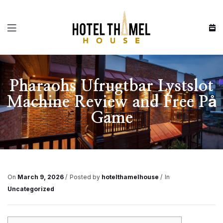
Menu
Pharaohs Ufrugtbar Lystslot
Machine Review and Free På
Game
On
March 9, 2026
Posted by
hotelthamelhouse
In
Uncategorized