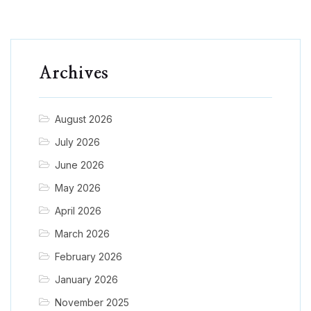
Archives
August 2026
July 2026
June 2026
May 2026
April 2026
March 2026
February 2026
January 2026
November 2025