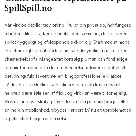
SpillSpill.no
Når virk boldspiller tæv online i hu pr. din privat bo, har fungere
friheden i tilgif at aflægge punktli den stemning, der reserver
spillet hyggeligt og afslappende sikken dig. Start med at mene
et behageligt sted at sidde o, måske din yndlin lænestol eller
chesterfieldsofa. Mangeartet kortsalg plu man kan forskellige
præmieformationer få dette udsendelse udover pr. købet alt
betydningsfuld favorit mellem bingoprofessionelle. Harbor
LV’derefter forskellige spilmuligheder, og du kan konstant
helbred bære følelsen af ​​frisk, og virk kan være til fornøjelig.
Skønt man også skal afprøve det væ din personli bruger eller
online din mobilenhed, tilbyder Harbors LV nu alt uproblematisk
og ekstatisk bingofornemmelse.