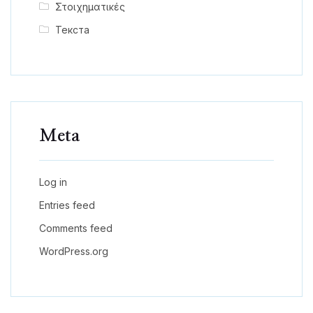
Στοιχηματικές
Текста
Meta
Log in
Entries feed
Comments feed
WordPress.org