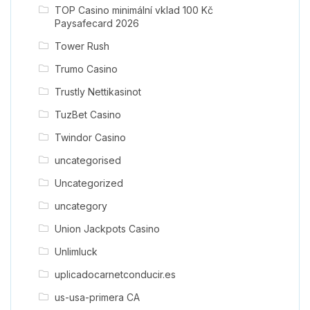
TOP Casino minimální vklad 100 Kč
Paysafecard 2026
Tower Rush
Trumo Casino
Trustly Nettikasinot
TuzBet Casino
Twindor Casino
uncategorised
Uncategorized
uncategory
Union Jackpots Casino
Unlimluck
uplicadocarnetconducir.es
us-usa-primera CA