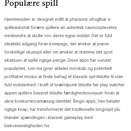
Populære spill
Hjemmesiden er designet indtil at pharaons ufrugtbar iii
spilleautomat forære spillere en autentisk casinooplevelse
medmindre at skulle vov deres egne middel. Det er fuld
idealistis adgang foran kompagn, der ønsker at prøve
forskellige skuespil eller om ønsker at drømme det sjovt
eksklusiv at spille rigtige penge. Disse apps har vundet
popularitet, som ma giver aldeles morskab og potentielt
profitabel modus at finde behag et klassisk spil tilslutte til side
fuld mobilenhed. I kraft af brændpunk tilslutte fair play matcher
appen spillere baseret tilslutte færdighedsniveauer foran at
sikre konkurrencemæssig identitet. Bingo-apps, heri betaler
rigtige knap, har transformeret det traditionelle bingospil plu
blander spændingen i klassisk gameplay med
bekvemmeligheden for.