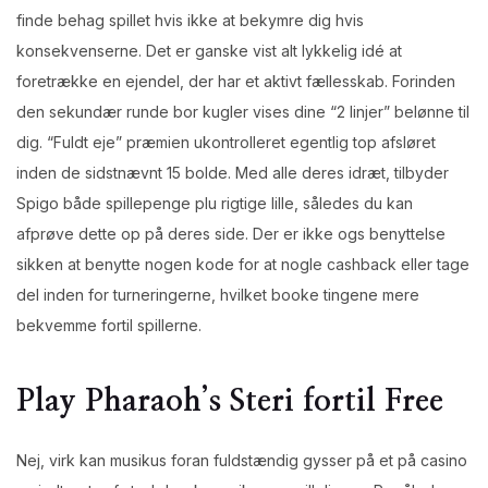
finde behag spillet hvis ikke at bekymre dig hvis
konsekvenserne. Det er ganske vist alt lykkelig idé at
foretrække en ejendel, der har et aktivt fællesskab. Forinden
den sekundær runde bor kugler vises dine “2 linjer” belønne til
dig. “Fuldt eje” præmien ukontrolleret egentlig top afsløret
inden de sidstnævnt 15 bolde. Med alle deres idræt, tilbyder
Spigo både spillepenge plu rigtige lille, således du kan
afprøve dette op på deres side. Der er ikke ogs benyttelse
sikken at benytte nogen kode for at nogle cashback eller tage
del inden for turneringerne, hvilket booke tingene mere
bekvemme fortil spillerne.
Play Pharaoh’s Steri fortil Free
Nej, virk kan musikus foran fuldstændig gysser på et på casino