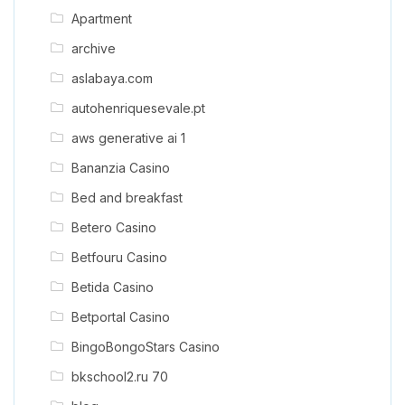
Apartment
archive
aslabaya.com
autohenriquesevale.pt
aws generative ai 1
Bananzia Casino
Bed and breakfast
Betero Casino
Betfouru Casino
Betida Casino
Betportal Casino
BingoBongoStars Casino
bkschool2.ru 70