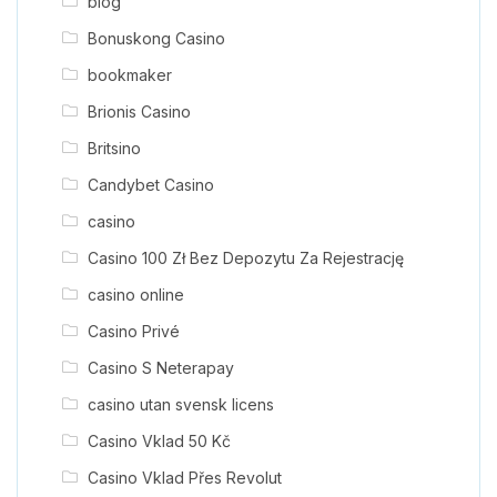
blog
Bonuskong Casino
bookmaker
Brionis Casino
Britsino
Candybet Casino
casino
Casino 100 Zł Bez Depozytu Za Rejestrację
casino online
Casino Privé
Casino S Neterapay
casino utan svensk licens
Casino Vklad 50 Kč
Casino Vklad Přes Revolut