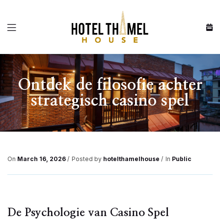
Menu
Ontdek de filosofie achter
strategisch casino spel
On
March 16, 2026
Posted by
hotelthamelhouse
In
Public
De Psychologie van Casino Spel