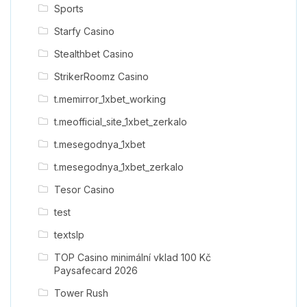
Sports
Starfy Casino
Stealthbet Casino
StrikerRoomz Casino
t.memirror_1xbet_working
t.meofficial_site_1xbet_zerkalo
t.mesegodnya_1xbet
t.mesegodnya_1xbet_zerkalo
Tesor Casino
test
textslp
TOP Casino minimální vklad 100 Kč
Paysafecard 2026
Tower Rush