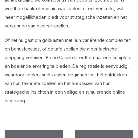
wordt de bankroll van nieuwe spelers direct versterkt, wat
meer mogelijkheden biedt voor strategische inzetten en het
verkennen van diverse spellen.
Of het nu gaat om gokkasten met hun variërende complexiteit
en bonusfuncties, of de tafelspellen die meer tactische
diepgang vereisen, Bruno Casino streeft ernaar een complete
en boeiende ervaring te bieden. De registratie is eenvoudig,
waardoor spelers snel kunnen beginnen met het ontdekken
van hun favoriete spellen en het toepassen van hun
strategische inzichten in een veilige en stimulerende online
omgeving.
Post