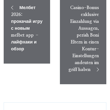
navigation
Мелбет
Casino-Bonus
2026:
exklusive
прокачай игру
Einzahlung via
с новым
Aussagen,
melbet app –
perish Boni
лайфхаки и
Eltern in einen
обзор
Kontur-
Einstellungen
andeuten im
griff haben