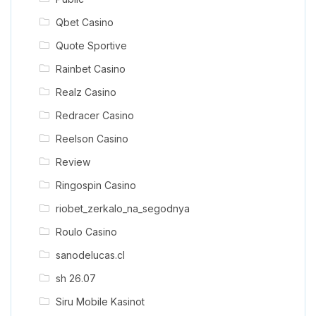
Qbet Casino
Quote Sportive
Rainbet Casino
Realz Casino
Redracer Casino
Reelson Casino
Review
Ringospin Casino
riobet_zerkalo_na_segodnya
Roulo Casino
sanodelucas.cl
sh 26.07
Siru Mobile Kasinot