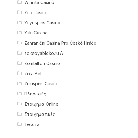
Winnita Casinò
Yep Casino
Yoyospins Casino
Yuki Casino
Zahraniční Casina Pro České Hráče
zolotoyabloko.ru A
Zombillion Casino
Zota Bet
Zuluspins Casino
Πληρωμές
Στοίχημα Online
Στοιχηματικές
Текста