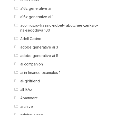
a16z generative ai
a16z generative ai 1
acomics.ru~kazino-riobet-rabotchee-zerkalo-
na-segodnya 100
Adell Casino
adobe generative ai 3
adobe generative ai 8
ai companion
ai in finance examples 1
ai-girlfriend
all_BAz
Apartment
archive
aslabaya.com