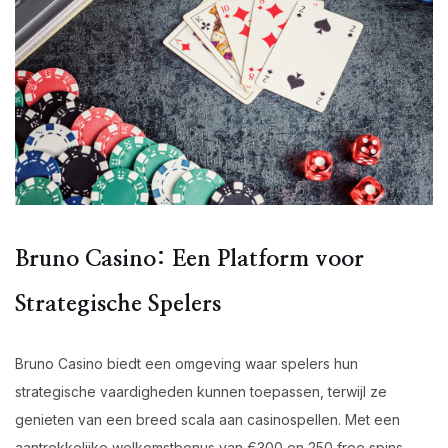
Bruno Casino: Een Platform voor
Strategische Spelers
Bruno Casino biedt een omgeving waar spelers hun
strategische vaardigheden kunnen toepassen, terwijl ze
genieten van een breed scala aan casinospellen. Met een
aantrekkelijke welkomstbonus van €300 en 250 free spins