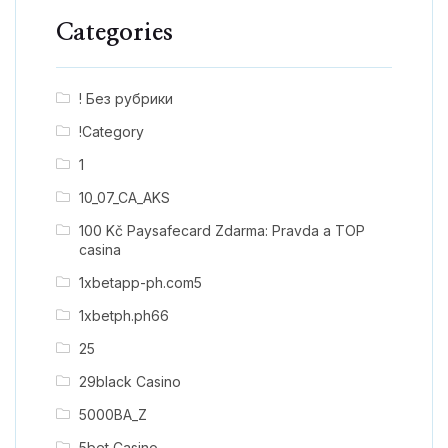
Categories
! Без рубрики
!Category
1
10_07_CA_AKS
100 Kč Paysafecard Zdarma: Pravda a TOP
casina
1xbetapp-ph.com5
1xbetph.ph66
25
29black Casino
5000BA_Z
5bet Casino