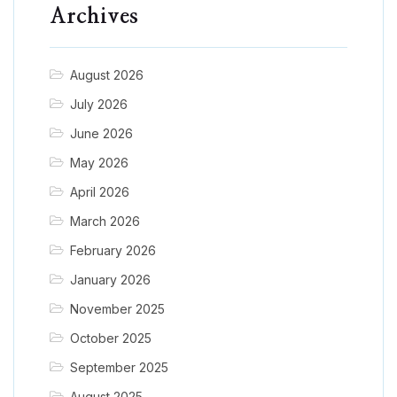
Archives
August 2026
July 2026
June 2026
May 2026
April 2026
March 2026
February 2026
January 2026
November 2025
October 2025
September 2025
August 2025