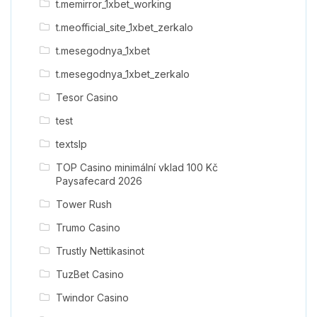
t.memirror_1xbet_working
t.meofficial_site_1xbet_zerkalo
t.mesegodnya_1xbet
t.mesegodnya_1xbet_zerkalo
Tesor Casino
test
textslp
TOP Casino minimální vklad 100 Kč
Paysafecard 2026
Tower Rush
Trumo Casino
Trustly Nettikasinot
TuzBet Casino
Twindor Casino