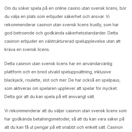
Om du söker spela på en online casino utan svensk licens, bör
du välja en plats som erbjuder säkerhet och ansvar. Vi
rekommenderar casinon utan svensk licens trustly, som har
god betroende och godkända säkerhetsstandarder. Detta
casinon erbjuder en välstrukturerad spelupplevelse utan att
kräva en svensk licens.
Detta casinon utan svensk licens har en användarvänlig
plattform och en bred utvald speluppsättning, inklusive
blackjack, roulette, slot och mer. De har också en spelpaus,
som aktiveras om spelaren upplever att spelar för mycket.
Detta gör att du kan spela på ett ansvarigt sätt.
Vi rekommenderar att du väljer casinon utan svensk licens som
har godkända betalningsmetoder, så att du kan vara säker på
att du kan få ut pengar på ett snabbt och enkelt sätt. Casinon