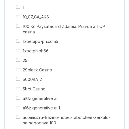
1
10_07_CA_AKS
100 Kč Paysafecard Zdarma: Pravda a TOP
casina
1xbetapp-ph.com5
1xbetph.ph66
25
29black Casino
5000BA_Z
5bet Casino
a16z generative ai
a16z generative ai 1
acomics.ru~kazino-riobet-rabotchee-zerkalo-
na-segodnya 100