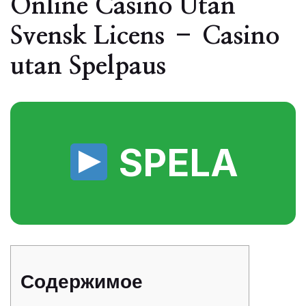
Online Casino Utan
Svensk Licens – Casino
utan Spelpaus
SPELA
Содержимое