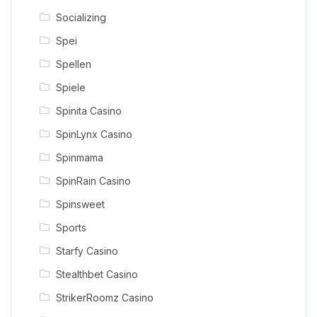
Socializing
Spei
Spellen
Spiele
Spinita Casino
SpinLynx Casino
Spinmama
SpinRain Casino
Spinsweet
Sports
Starfy Casino
Stealthbet Casino
StrikerRoomz Casino