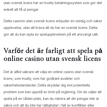
utan svensk licens har en trustly betalningssystem som gör det
enkelt att få ut pengar.
Detta casinon utan svensk licens erbjuder en smidig och säker
upplevelse, utan att kräva att du har en svensk licens. Detta
gör att du kan njuta av spelupplevelsen på ett ansvarigt sätt.
Varför det är farligt att spela på
online casino utan svensk licens
Det är alltid säkrare att välja en online casino utan svensk
licens, som trustly, som har godkänt avsikter och
säkerhetsstandarder. Detta skyddar dig mot potentiella
problem som kan uppstå av brist på reglering. Om du väljer att
spela på en sådan plats, kan du riskera att din pengar inte är
säkra och att du inte har rättigheter i fall av konflikter eller