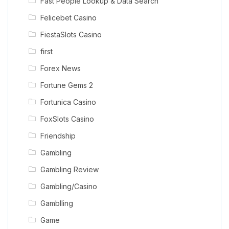
Fast People Lookup & Data Search
Felicebet Casino
FiestaSlots Casino
first
Forex News
Fortune Gems 2
Fortunica Casino
FoxSlots Casino
Friendship
Gambling
Gambling Review
Gambling/Casino
Gamblling
Game