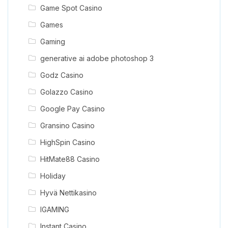
Game Spot Casino
Games
Gaming
generative ai adobe photoshop 3
Godz Casino
Golazzo Casino
Google Pay Casino
Gransino Casino
HighSpin Casino
HitMate88 Casino
Holiday
Hyvä Nettikasino
IGAMING
Instant Casino