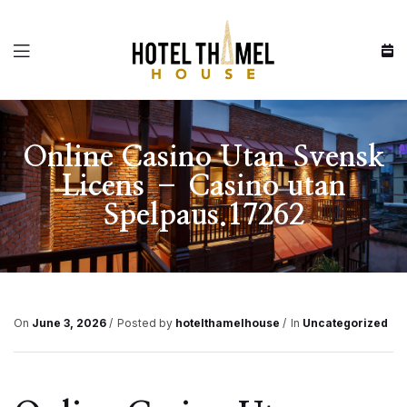
Menu
Online Casino Utan Svensk
Licens – Casino utan
Spelpaus.17262
On
June 3, 2026
Posted by
hotelthamelhouse
In
Uncategorized