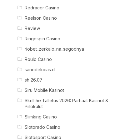
Redracer Casino
Reelson Casino
Review
Ringospin Casino
riobet_zerkalo_na_segodnya
Roulo Casino
sanodelucas.cl
sh 26.07
Siru Mobile Kasinot
Skrill 5e Talletus 2026: Parhaat Kasinot &
Piilokulut
Slimking Casino
Slotorado Casino
Slotosport Casino