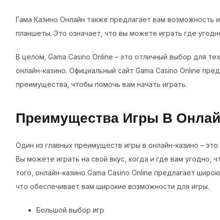
Гама Казино Онлайн также предлагает вам возможность и
планшеты. Это означает, что вы можете играть где угодно
В целом, Gama Casino Online – это отличный выбор для те
онлайн-казино. Официальный сайт Gama Casino Online пре
преимущества, чтобы помочь вам начать играть.
Преимущества Игры В Онла
Один из главных преимуществ игры в онлайн-казино – это
Вы можете играть на свой вкус, когда и где вам угодно,
того, онлайн-казино Gama Casino Online предлагает широк
что обеспечивает вам широкие возможности для игры.
Большой выбор игр