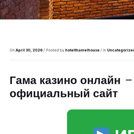
On
April 30, 2026
Posted by
hotelthamelhouse
In
Uncategorize
Гама казино онлайн –
официальный сайт