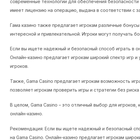
современные технологии для обеспечения безопасности и
имеет лицензию на операцию, выдана в соответствии с з
Гама казино также предлагает игрокам различные бонусы
интересной и привлекательной. Игроки могут получать бон
Если вы ищете надежный и безопасный способ играть в он
Онлайн-казино предлагает игрокам широкий спектр игр и 
игроков.
Также, Gama Casino предлагает игрокам возможность игра
позволяет игрокам проверить игры и стратегии без риска
В целом, Gama Casino – это отличный выбор для игроков,
онлайн-казино.
Рекомендация: Если вы ищете надежный и безопасный спо
на Gama Casino. Онлайн-казино предлагает игрокам широк