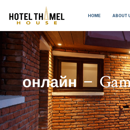
HOME
ABOUT 
онлайн – Gam