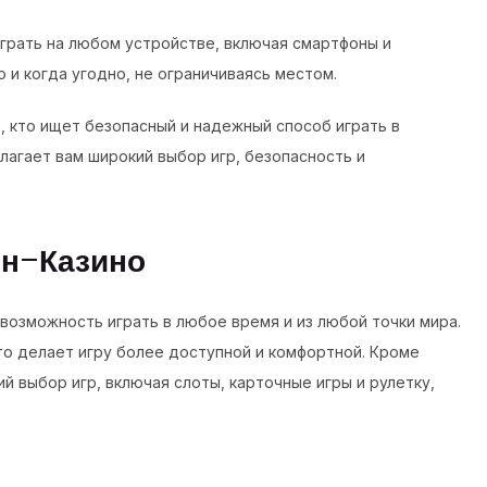
грать на любом устройстве, включая смартфоны и
 и когда угодно, не ограничиваясь местом.
х, кто ищет безопасный и надежный способ играть в
длагает вам широкий выбор игр, безопасность и
йн-Казино
 возможность играть в любое время и из любой точки мира.
 что делает игру более доступной и комфортной. Кроме
ий выбор игр, включая слоты, карточные игры и рулетку,