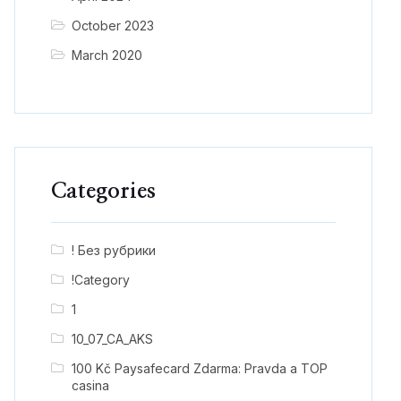
October 2023
March 2020
Categories
! Без рубрики
!Category
1
10_07_CA_AKS
100 Kč Paysafecard Zdarma: Pravda a TOP
casina