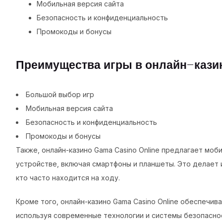
Мобильная версия сайта
Безопасность и конфиденциальность
Промокоды и бонусы
Преимущества игры в онлайн-казин
Большой выбор игр
Мобильная версия сайта
Безопасность и конфиденциальность
Промокоды и бонусы
Также, онлайн-казино Gama Casino Online предлагает моб
устройстве, включая смартфоны и планшеты. Это делает 
кто часто находится на ходу.
Кроме того, онлайн-казино Gama Casino Online обеспечив
используя современные технологии и системы безопаснос