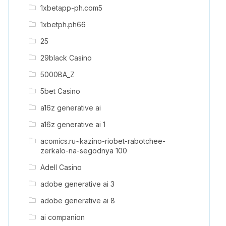
1xbetapp-ph.com5
1xbetph.ph66
25
29black Casino
5000BA_Z
5bet Casino
a16z generative ai
a16z generative ai 1
acomics.ru~kazino-riobet-rabotchee-
zerkalo-na-segodnya 100
Adell Casino
adobe generative ai 3
adobe generative ai 8
ai companion