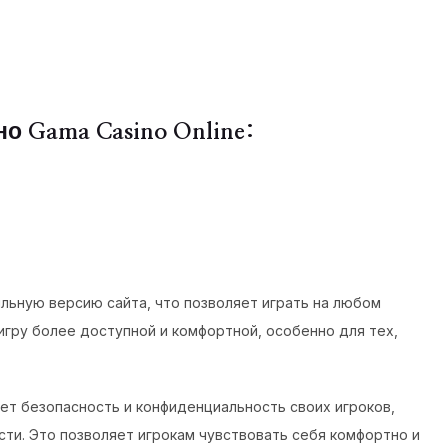
о Gama Casino Online:
ильную версию сайта, что позволяет играть на любом
игру более доступной и комфортной, особенно для тех,
ает безопасность и конфиденциальность своих игроков,
ти. Это позволяет игрокам чувствовать себя комфортно и