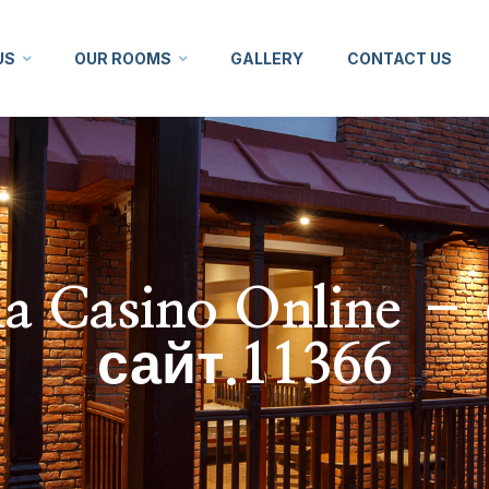
US
OUR ROOMS
GALLERY
CONTACT US
a Casino Online 
сайт.11366