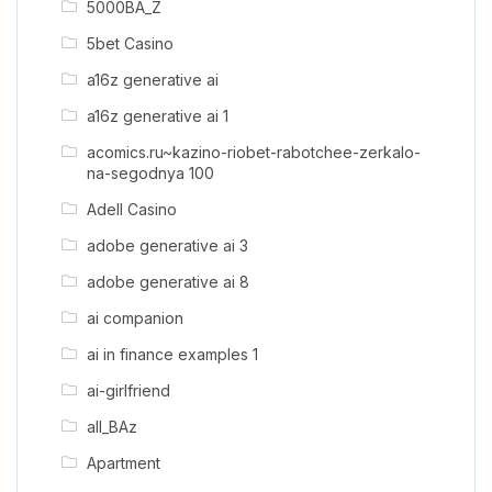
5000BA_Z
5bet Casino
a16z generative ai
a16z generative ai 1
acomics.ru~kazino-riobet-rabotchee-zerkalo-
na-segodnya 100
Adell Casino
adobe generative ai 3
adobe generative ai 8
ai companion
ai in finance examples 1
ai-girlfriend
all_BAz
Apartment