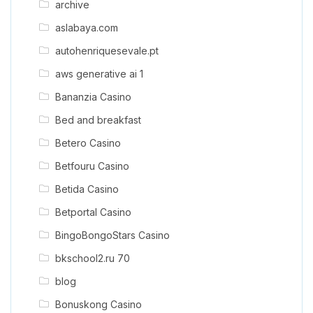
archive
aslabaya.com
autohenriquesevale.pt
aws generative ai 1
Bananzia Casino
Bed and breakfast
Betero Casino
Betfouru Casino
Betida Casino
Betportal Casino
BingoBongoStars Casino
bkschool2.ru 70
blog
Bonuskong Casino