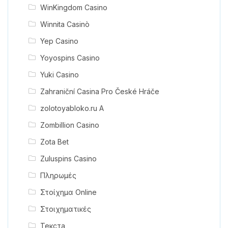
WinKingdom Casino
Winnita Casinò
Yep Casino
Yoyospins Casino
Yuki Casino
Zahraniční Casina Pro České Hráče
zolotoyabloko.ru A
Zombillion Casino
Zota Bet
Zuluspins Casino
Πληρωμές
Στοίχημα Online
Στοιχηματικές
Текста