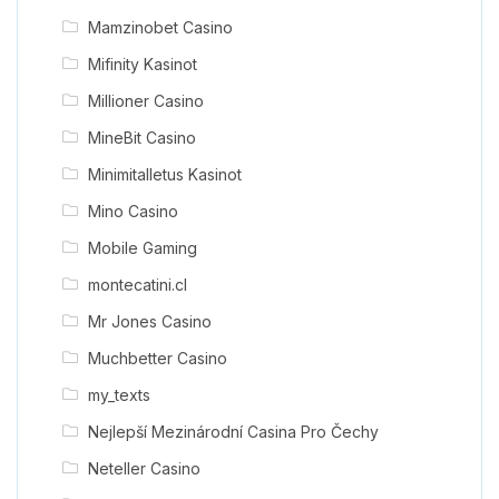
Mamzinobet Casino
Mifinity Kasinot
Millioner Casino
MineBit Casino
Minimitalletus Kasinot
Mino Casino
Mobile Gaming
montecatini.cl
Mr Jones Casino
Muchbetter Casino
my_texts
Nejlepší Mezinárodní Casina Pro Čechy
Neteller Casino