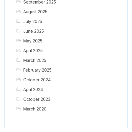
September 2025
August 2025
July 2025
June 2025
May 2025
April 2025
March 2025
February 2025
October 2024
April 2024
October 2023
March 2020