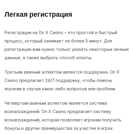
Легкая регистрация
Регистрация на On X Casino – это простой и быстрый
процесс, который занимает не более 5 минут. Для
регистрации вам нужно только указать некоторые личные
данные, а также выбрать способ оплаты.
Третьим важным аспектом является поддержка. On X
Casino предлагает 24/7 поддержку, чтобы помочь
игрокам в случае каких-либо вопросов или проблем.
Четвертым важным аспектом является система
вознаграждений. On X Casino предлагает систему
вознаграждений, которая позволяет игрокам получать
бонусы и другие преимущества за участие в играх.