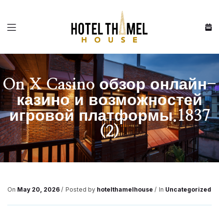
Menu
On X Casino обзор онлайн-
казино и возможностей
игровой платформы.1837
(2)
On
May 20, 2026
Posted by
hotelthamelhouse
In
Uncategorized