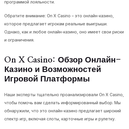
программой лояльности.
Обратите внимание: On X Casino – это онлайн-казино,
которое предлагает игрокам реальные выигрыши.
Однако, как и любое онлайн-казино, оно имеет свои риски
и ограничения.
On X Casino: Обзор Онлайн-
Казино и Возможностей
Игровой Платформы
Наши эксперты тщательно проанализировали On X Casino,
чтобы помочь вам сделать информированный выбор. Мы
обнаружили, что это онлайн-казино предлагает широкий
спектр игр, включая слоты, карточные игры и рулетку.