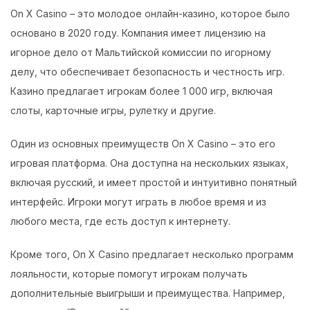
On X Casino – это молодое онлайн-казино, которое было
основано в 2020 году. Компания имеет лицензию на
игорное дело от Мальтийской комиссии по игорному
делу, что обеспечивает безопасность и честность игр.
Казино предлагает игрокам более 1 000 игр, включая
слоты, карточные игры, рулетку и другие.
Один из основных преимуществ On X Casino – это его
игровая платформа. Она доступна на нескольких языках,
включая русский, и имеет простой и интуитивно понятный
интерфейс. Игроки могут играть в любое время и из
любого места, где есть доступ к интернету.
Кроме того, On X Casino предлагает несколько программ
лояльности, которые помогут игрокам получать
дополнительные выигрыши и преимущества. Например,