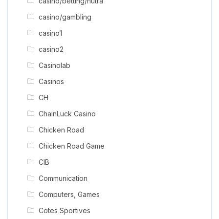
casino/betting/nutra
casino/gambling
casino1
casino2
Casinolab
Casinos
CH
ChainLuck Casino
Chicken Road
Chicken Road Game
CIB
Communication
Computers, Games
Cotes Sportives