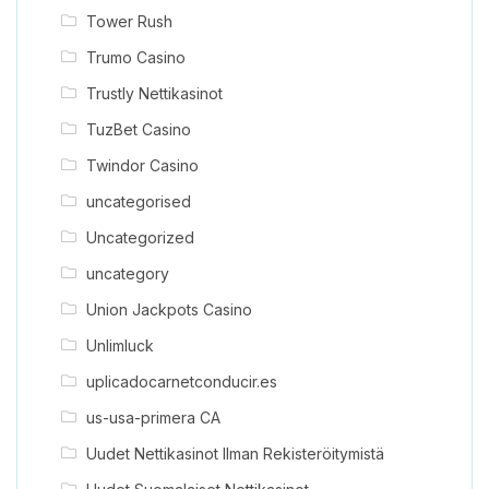
Tower Rush
Trumo Casino
Trustly Nettikasinot
TuzBet Casino
Twindor Casino
uncategorised
Uncategorized
uncategory
Union Jackpots Casino
Unlimluck
uplicadocarnetconducir.es
us-usa-primera CA
Uudet Nettikasinot Ilman Rekisteröitymistä