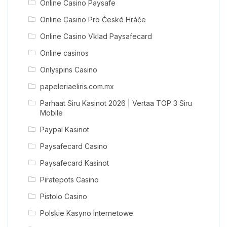
Online Casino Paysafe
Online Casino Pro České Hráče
Online Casino Vklad Paysafecard
Online casinos
Onlyspins Casino
papeleriaeliris.com.mx
Parhaat Siru Kasinot 2026 | Vertaa TOP 3 Siru
Mobile
Paypal Kasinot
Paysafecard Casino
Paysafecard Kasinot
Piratepots Casino
Pistolo Casino
Polskie Kasyno Internetowe