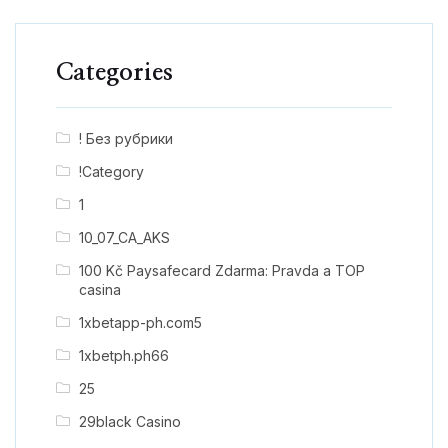
Categories
! Без рубрики
!Category
1
10_07_CA_AKS
100 Kč Paysafecard Zdarma: Pravda a TOP
casina
1xbetapp-ph.com5
1xbetph.ph66
25
29black Casino