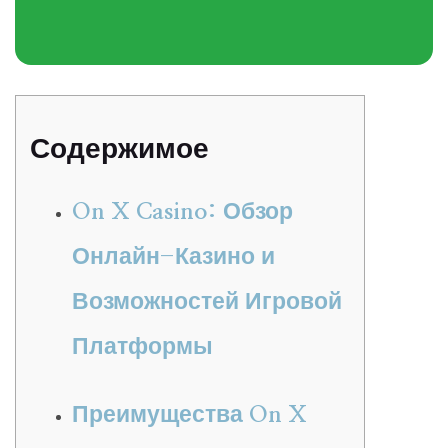
Содержимое
On X Casino: Обзор
Онлайн-Казино и
Возможностей Игровой
Платформы
Преимущества On X