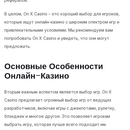
рефералов.
В целом, On X Casino – это хороший выбор для игроков,
которые ищут онлайн-казино с широким спектром игр и
привлекательными условиями. Мы рекомендуем вам
попробовать On X Casino и увидеть, что они могут
предложить.
Основные Особенности
Онлайн-Казино
Вторым важным аспектом является выбор игр. On X
Casino предлагает огромный выбор игр от ведущих
разработчиков, включая игры с джекпотами, рулетку,
блэкджек и многое другое. Это позволяет игрокам
выбрать игру, которая лучше всего подходит им.