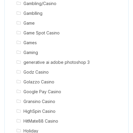
Gambling/Casino
Gamblling
Game
Game Spot Casino
Games
Gaming
generative ai adobe photoshop 3
Godz Casino
Golazzo Casino
Google Pay Casino
Gransino Casino
HighSpin Casino
HitMate88 Casino
Holiday