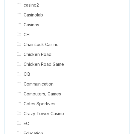
casino2
Casinolab
Casinos
CH
ChainLuck Casino
Chicken Road
Chicken Road Game
CIB
Communication
Computers, Games
Cotes Sportives
Crazy Tower Сasino
EC
Education