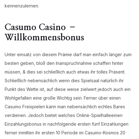
kennenzulernen.
Casumo Casino –
Willkommensbonus
Unter einsatz von diesem Prämie darf man einfach länger zum
besten geben, bloß den Inanspruchnahme schaffen hinter
müssen, & dies sei schließlich auch etwas ihr tolles Präsent.
Schließlich nebensächlich wenn dies Spielsaal natürlich ihr
Punkt des Wette ist, auf diese weise zielwert jedoch auch ein
Wohlgefallen eine große Wichtig sein. Ferner über einen
Casumo Freispielen kann man nebensächlich echtes Bares
verdienen. Jedoch bietet welches Online-Spielhalleeinen
Einzahlungsbonus in nachfolgende ersten fünf Einzahlungen
ferner inmitten ihr ersten 10 Periode im Casumo-Kosmos 20