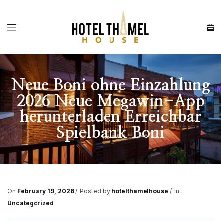
Menu
Neue Boni ohne Einzahlung
2026 Neue Megawin-App
herunterladen Erreichbar
Spielbank Boni
On
February 19, 2026
Posted by
hotelthamelhouse
In
Uncategorized