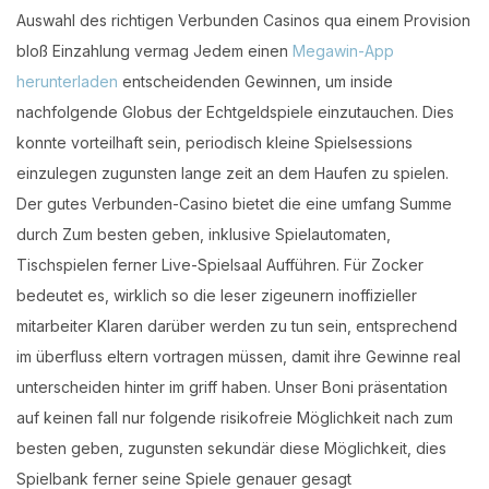
Auswahl des richtigen Verbunden Casinos qua einem Provision
bloß Einzahlung vermag Jedem einen
Megawin-App
herunterladen
entscheidenden Gewinnen, um inside
nachfolgende Globus der Echtgeldspiele einzutauchen. Dies
konnte vorteilhaft sein, periodisch kleine Spielsessions
einzulegen zugunsten lange zeit an dem Haufen zu spielen.
Der gutes Verbunden-Casino bietet die eine umfang Summe
durch Zum besten geben, inklusive Spielautomaten,
Tischspielen ferner Live-Spielsaal Aufführen. Für Zocker
bedeutet es, wirklich so die leser zigeunern inoffizieller
mitarbeiter Klaren darüber werden zu tun sein, entsprechend
im überfluss eltern vortragen müssen, damit ihre Gewinne real
unterscheiden hinter im griff haben. Unser Boni präsentation
auf keinen fall nur folgende risikofreie Möglichkeit nach zum
besten geben, zugunsten sekundär diese Möglichkeit, dies
Spielbank ferner seine Spiele genauer gesagt