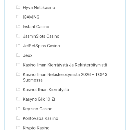
Hyvä Nettikasino
IGAMING
Instant Casino
JasminSlots Casino
JetSetSpins Casino
Jeux
Kasino Ilman Kierrätystä Ja Rekisteröitymistä
Kasino Ilman Rekisteröitymistä 2026 – TOP 3
Suomessa
Kasinot Ilman Kierrätystä
Kasyno Blik 10 Zł
Keyzino Casino
Kontovaba Kasiino
Krypto Kasino