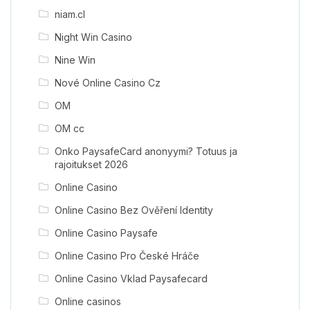
niam.cl
Night Win Casino
Nine Win
Nové Online Casino Cz
OM
OM cc
Onko PaysafeCard anonyymi? Totuus ja
rajoitukset 2026
Online Casino
Online Casino Bez Ověření Identity
Online Casino Paysafe
Online Casino Pro České Hráče
Online Casino Vklad Paysafecard
Online casinos