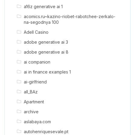
a16z generative ai 1
acomics.ru~kazino-riobet-rabotchee-zerkalo-
na-segodnya 100
Adell Casino
adobe generative ai 3
adobe generative ai 8
ai companion
ai in finance examples 1
ai-girlfriend
all_BAz
Apartment
archive
aslabaya.com
autohenriquesevale.pt