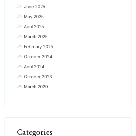
June 2025
May 2025
April 2025
March 2025
February 2025
October 2024
April 2024
October 2023
March 2020
Categories