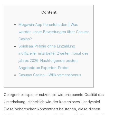
Content
Megawin-App herunterladen | Was
werden unser Bewertungen über Casumo
Casino?
Spielsaal Prämie ohne Einzahlung
inoffizieller mitarbeiter Zweiter monat des
jahres 2026: Nachfolgende besten
Angebote im Experten-Probe
Casumo Casino – Willkommensbonus
Gelegenheitsspieler nutzen sie wie entspannte Qualität das
Unterhaltung, einheitlich wie der kostenloses Handyspiel.
Diese beherrschen konzentriert beistehen, diese diesen