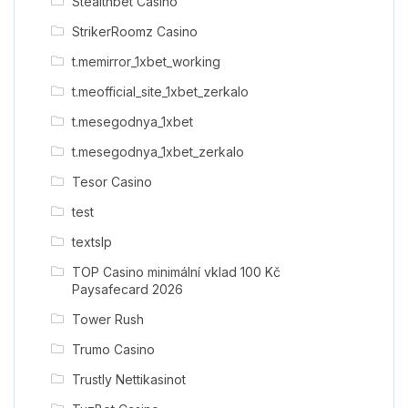
Stealthbet Casino
StrikerRoomz Casino
t.memirror_1xbet_working
t.meofficial_site_1xbet_zerkalo
t.mesegodnya_1xbet
t.mesegodnya_1xbet_zerkalo
Tesor Casino
test
textslp
TOP Casino minimální vklad 100 Kč
Paysafecard 2026
Tower Rush
Trumo Casino
Trustly Nettikasinot