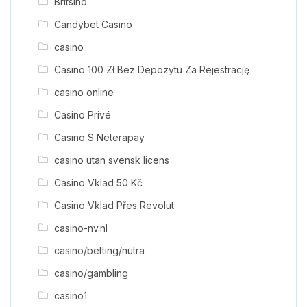
Britsino
Candybet Casino
casino
Casino 100 Zł Bez Depozytu Za Rejestrację
casino online
Casino Privé
Casino S Neterapay
casino utan svensk licens
Casino Vklad 50 Kč
Casino Vklad Přes Revolut
casino-nv.nl
casino/betting/nutra
casino/gambling
casino1