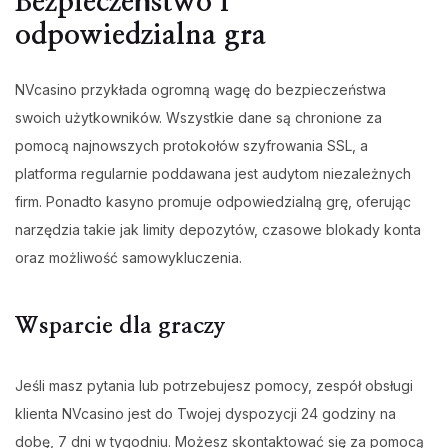
Bezpieczeństwo i
odpowiedzialna gra
NVcasino przykłada ogromną wagę do bezpieczeństwa
swoich użytkowników. Wszystkie dane są chronione za
pomocą najnowszych protokołów szyfrowania SSL, a
platforma regularnie poddawana jest audytom niezależnych
firm. Ponadto kasyno promuje odpowiedzialną grę, oferując
narzędzia takie jak limity depozytów, czasowe blokady konta
oraz możliwość samowykluczenia.
Wsparcie dla graczy
Jeśli masz pytania lub potrzebujesz pomocy, zespół obsługi
klienta NVcasino jest do Twojej dyspozycji 24 godziny na
dobę, 7 dni w tygodniu. Możesz skontaktować się za pomocą