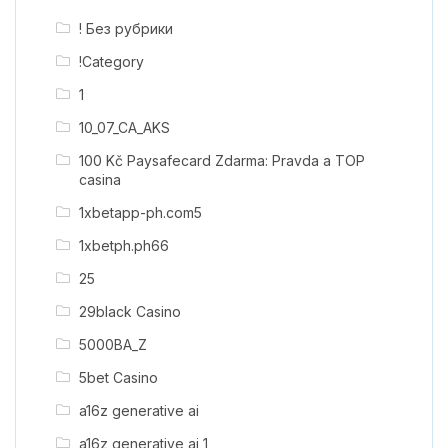
! Без рубрики
!Category
1
10_07_CA_AKS
100 Kč Paysafecard Zdarma: Pravda a TOP
casina
1xbetapp-ph.com5
1xbetph.ph66
25
29black Casino
5000BA_Z
5bet Casino
a16z generative ai
a16z generative ai 1