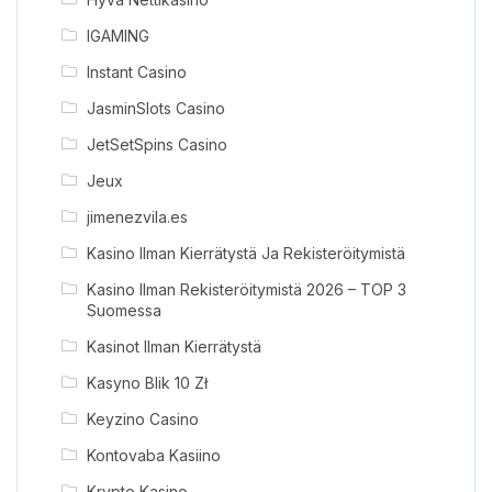
IGAMING
Instant Casino
JasminSlots Casino
JetSetSpins Casino
Jeux
jimenezvila.es
Kasino Ilman Kierrätystä Ja Rekisteröitymistä
Kasino Ilman Rekisteröitymistä 2026 – TOP 3
Suomessa
Kasinot Ilman Kierrätystä
Kasyno Blik 10 Zł
Keyzino Casino
Kontovaba Kasiino
Krypto Kasino