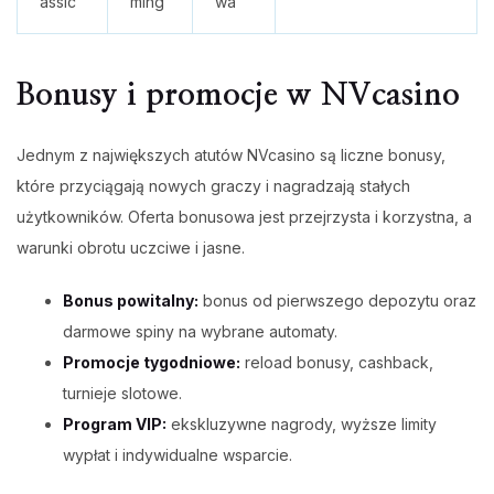
assic
ming
wa
Bonusy i promocje w NVcasino
Jednym z największych atutów NVcasino są liczne bonusy,
które przyciągają nowych graczy i nagradzają stałych
użytkowników. Oferta bonusowa jest przejrzysta i korzystna, a
warunki obrotu uczciwe i jasne.
Bonus powitalny:
bonus od pierwszego depozytu oraz
darmowe spiny na wybrane automaty.
Promocje tygodniowe:
reload bonusy, cashback,
turnieje slotowe.
Program VIP:
ekskluzywne nagrody, wyższe limity
wypłat i indywidualne wsparcie.