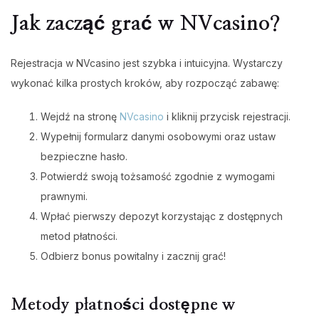
Jak zacząć grać w NVcasino?
Rejestracja w NVcasino jest szybka i intuicyjna. Wystarczy
wykonać kilka prostych kroków, aby rozpocząć zabawę:
Wejdź na stronę
NVcasino
i kliknij przycisk rejestracji.
Wypełnij formularz danymi osobowymi oraz ustaw
bezpieczne hasło.
Potwierdź swoją tożsamość zgodnie z wymogami
prawnymi.
Wpłać pierwszy depozyt korzystając z dostępnych
metod płatności.
Odbierz bonus powitalny i zacznij grać!
Metody płatności dostępne w