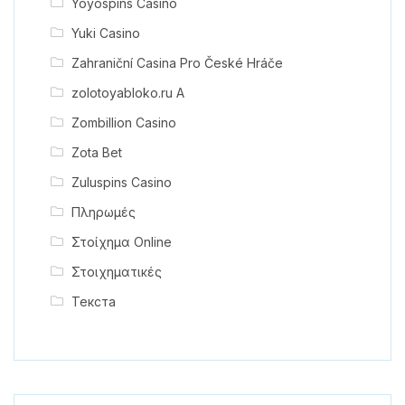
Yoyospins Casino
Yuki Casino
Zahraniční Casina Pro České Hráče
zolotoyabloko.ru A
Zombillion Casino
Zota Bet
Zuluspins Casino
Πληρωμές
Στοίχημα Online
Στοιχηματικές
Текста