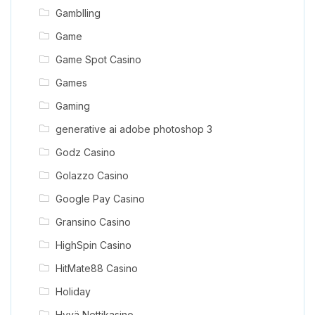
Gamblling
Game
Game Spot Casino
Games
Gaming
generative ai adobe photoshop 3
Godz Casino
Golazzo Casino
Google Pay Casino
Gransino Casino
HighSpin Casino
HitMate88 Casino
Holiday
Hyvä Nettikasino