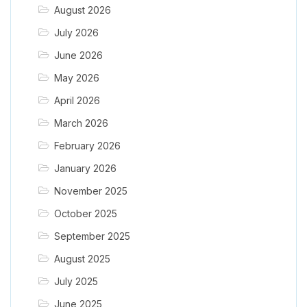
August 2026
July 2026
June 2026
May 2026
April 2026
March 2026
February 2026
January 2026
November 2025
October 2025
September 2025
August 2025
July 2025
June 2025