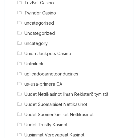
TuzBet Casino
Twindor Casino
uncategorised
Uncategorized
uncategory
Union Jackpots Casino
Unlimluck
uplicadocarnetconducir.es
us-usa-primera CA
Uudet Nettikasinot Ilman Rekisteröitymistä
Uudet Suomalaiset Nettikasinot
Uudet Suomenkieliset Nettikasinot
Uudet Trustly Kasinot
Uusimmat Verovapaat Kasinot