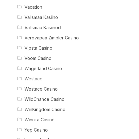
Vacation
Välismaa Kasiino
Välismaa Kasiinod
Verovapaa Zimpler Casino
Vipsta Casino
Voom Casino
Wagerland Casino
Westace
Westace Casino
WildChance Casino
WinKingdom Casino
Winnita Casinò
Yep Casino