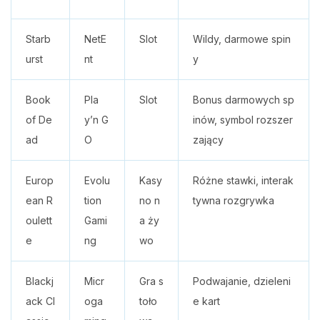
Starb
NetE
Slot
Wildy, darmowe spin
urst
nt
y
Book
Pla
Slot
Bonus darmowych sp
of De
y’n G
inów, symbol rozszer
ad
O
zający
Europ
Evolu
Kasy
Różne stawki, interak
ean R
tion
no n
tywna rozgrywka
oulett
Gami
a ży
e
ng
wo
Blackj
Micr
Gra s
Podwajanie, dzieleni
ack Cl
oga
toło
e kart