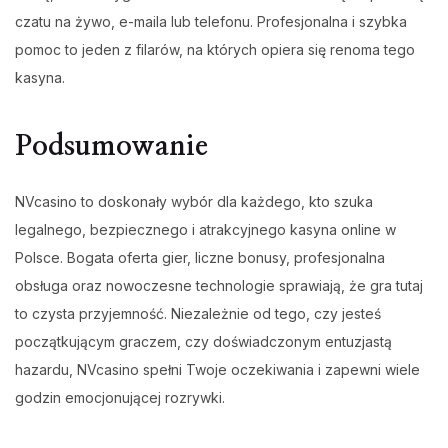
czatu na żywo, e-maila lub telefonu. Profesjonalna i szybka
pomoc to jeden z filarów, na których opiera się renoma tego
kasyna.
Podsumowanie
NVcasino to doskonały wybór dla każdego, kto szuka
legalnego, bezpiecznego i atrakcyjnego kasyna online w
Polsce. Bogata oferta gier, liczne bonusy, profesjonalna
obsługa oraz nowoczesne technologie sprawiają, że gra tutaj
to czysta przyjemność. Niezależnie od tego, czy jesteś
początkującym graczem, czy doświadczonym entuzjastą
hazardu, NVcasino spełni Twoje oczekiwania i zapewni wiele
godzin emocjonującej rozrywki.