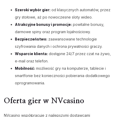
Szeroki wybór gier:
od klasycznych automatów, przez
gry stołowe, aż po nowoczesne sloty wideo.
Atrakcyjne bonusy i promocje:
powitalne bonusy,
darmowe spiny oraz program lojalnościowy.
Bezpieczeństwo:
zaawansowane technologie
szyfrowania danych i ochrona prywatności graczy.
Wsparcie klienta:
dostępne 24/7 przez czat na żywo,
e-mail oraz telefon.
Mobilność:
możliwość gry na komputerze, tablecie i
smartfonie bez konieczności pobierania dodatkowego
oprogramowania.
Oferta gier w NVcasino
NVcasino współpracuje z najlepszymi dostawcami