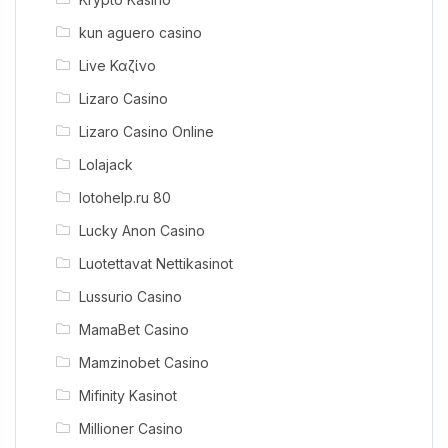
kun aguero casino
Live Καζίνο
Lizaro Casino
Lizaro Casino Online
Lolajack
lotohelp.ru 80
Lucky Anon Casino
Luotettavat Nettikasinot
Lussurio Casino
MamaBet Casino
Mamzinobet Casino
Mifinity Kasinot
Millioner Casino