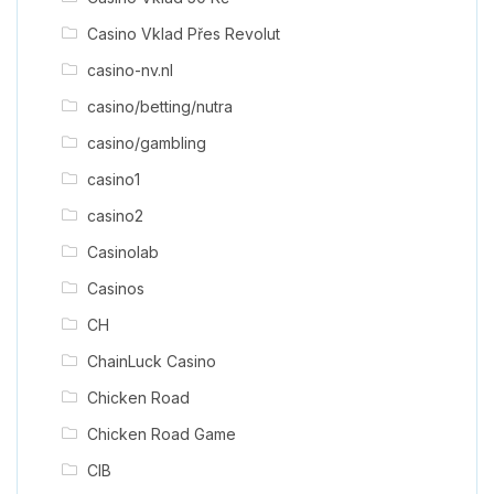
Casino Vklad Přes Revolut
casino-nv.nl
casino/betting/nutra
casino/gambling
casino1
casino2
Casinolab
Casinos
CH
ChainLuck Casino
Chicken Road
Chicken Road Game
CIB