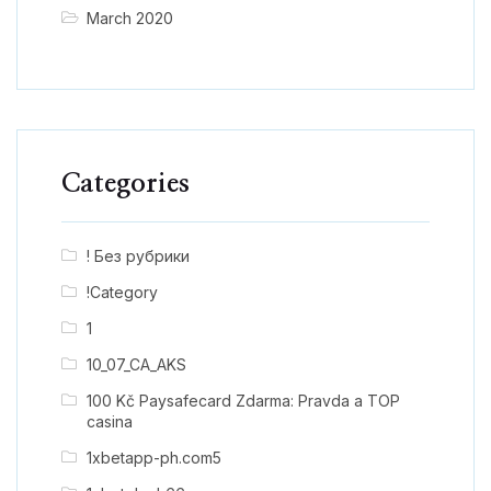
March 2020
Categories
! Без рубрики
!Category
1
10_07_CA_AKS
100 Kč Paysafecard Zdarma: Pravda a TOP
casina
1xbetapp-ph.com5