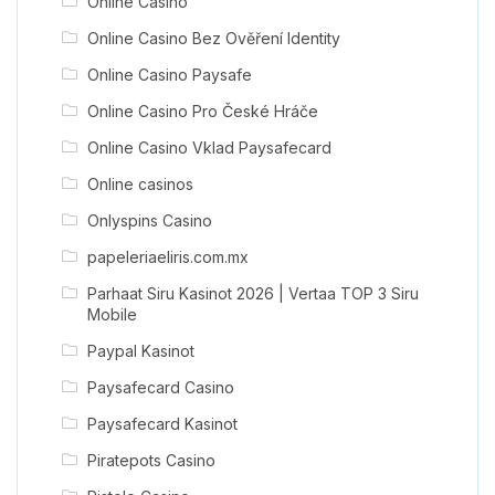
Online Casino
Online Casino Bez Ověření Identity
Online Casino Paysafe
Online Casino Pro České Hráče
Online Casino Vklad Paysafecard
Online casinos
Onlyspins Casino
papeleriaeliris.com.mx
Parhaat Siru Kasinot 2026 | Vertaa TOP 3 Siru
Mobile
Paypal Kasinot
Paysafecard Casino
Paysafecard Kasinot
Piratepots Casino