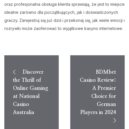
oraz profesjonalna obsługa klienta sprawiają, że jest to miejsce
idealne zarówno dla początkujących, jak i doświadczonych
graczy. Zarejestruj się już dziś i przekonaj się, jak wiele emocji i
rozrywki może zaoferować to wyjątkowe kasyno internetowe.
Post
navigation
Discover
BDMbet
the Thrill of
Casino Review:
Online Gaming
A Premier
at National
Choice for
Casino
German
Australia
Players in 2024