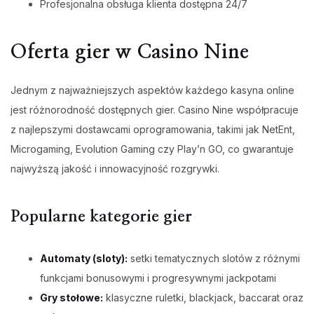
Profesjonalna obsługa klienta dostępna 24/7
Oferta gier w Casino Nine
Jednym z najważniejszych aspektów każdego kasyna online
jest różnorodność dostępnych gier. Casino Nine współpracuje
z najlepszymi dostawcami oprogramowania, takimi jak NetEnt,
Microgaming, Evolution Gaming czy Play’n GO, co gwarantuje
najwyższą jakość i innowacyjność rozgrywki.
Popularne kategorie gier
Automaty (sloty):
setki tematycznych slotów z różnymi
funkcjami bonusowymi i progresywnymi jackpotami
Gry stołowe:
klasyczne ruletki, blackjack, baccarat oraz