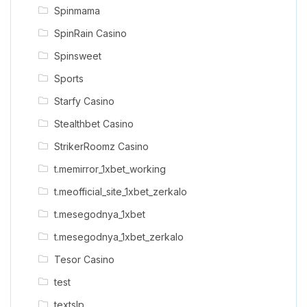
Spinmama
SpinRain Casino
Spinsweet
Sports
Starfy Casino
Stealthbet Casino
StrikerRoomz Casino
t.memirror_1xbet_working
t.meofficial_site_1xbet_zerkalo
t.mesegodnya_1xbet
t.mesegodnya_1xbet_zerkalo
Tesor Casino
test
textslp