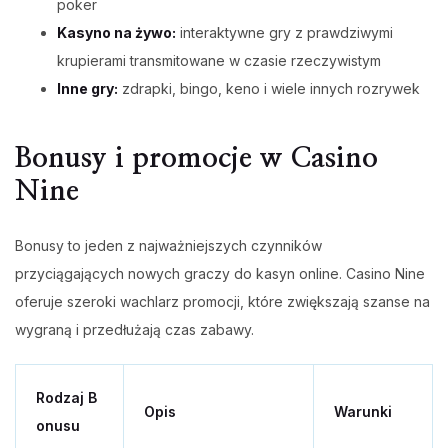
poker
Kasyno na żywo:
interaktywne gry z prawdziwymi
krupierami transmitowane w czasie rzeczywistym
Inne gry:
zdrapki, bingo, keno i wiele innych rozrywek
Bonusy i promocje w Casino
Nine
Bonusy to jeden z najważniejszych czynników
przyciągających nowych graczy do kasyn online. Casino Nine
oferuje szeroki wachlarz promocji, które zwiększają szanse na
wygraną i przedłużają czas zabawy.
Rodzaj B
Opis
Warunki
onusu