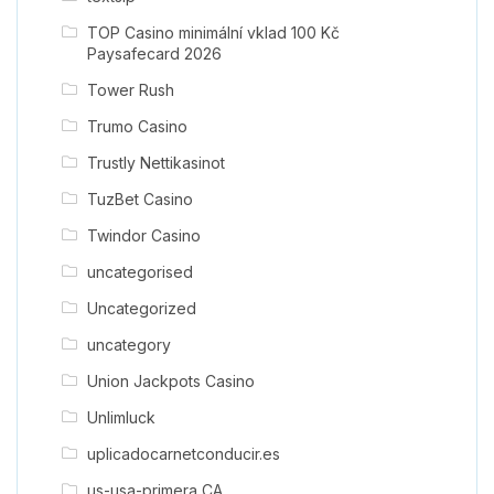
TOP Casino minimální vklad 100 Kč
Paysafecard 2026
Tower Rush
Trumo Casino
Trustly Nettikasinot
TuzBet Casino
Twindor Casino
uncategorised
Uncategorized
uncategory
Union Jackpots Casino
Unlimluck
uplicadocarnetconducir.es
us-usa-primera CA