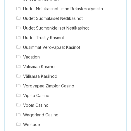
Uudet Nettikasinot Ilman Rekisteröitymistä
Uudet Suomalaiset Nettikasinot
Uudet Suomenkieliset Nettikasinot
Uudet Trustly Kasinot
Uusimmat Verovapaat Kasinot
Vacation
Välismaa Kasiino
Välismaa Kasiinod
Verovapaa Zimpler Casino
Vipsta Casino
Voom Casino
Wagerland Casino
Westace