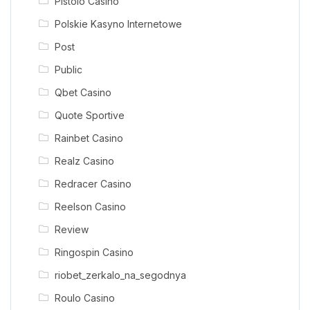
Pistolo Casino
Polskie Kasyno Internetowe
Post
Public
Qbet Casino
Quote Sportive
Rainbet Casino
Realz Casino
Redracer Casino
Reelson Casino
Review
Ringospin Casino
riobet_zerkalo_na_segodnya
Roulo Casino