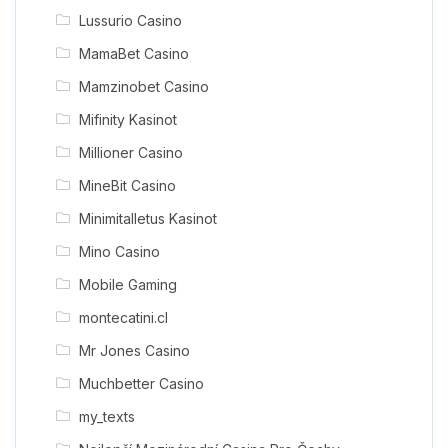
Lussurio Casino
MamaBet Casino
Mamzinobet Casino
Mifinity Kasinot
Millioner Casino
MineBit Casino
Minimitalletus Kasinot
Mino Casino
Mobile Gaming
montecatini.cl
Mr Jones Casino
Muchbetter Casino
my_texts