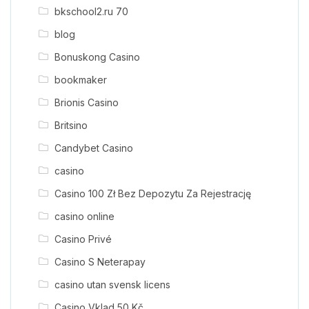
bkschool2.ru 70
blog
Bonuskong Casino
bookmaker
Brionis Casino
Britsino
Candybet Casino
casino
Casino 100 Zł Bez Depozytu Za Rejestrację
casino online
Casino Privé
Casino S Neterapay
casino utan svensk licens
Casino Vklad 50 Kč