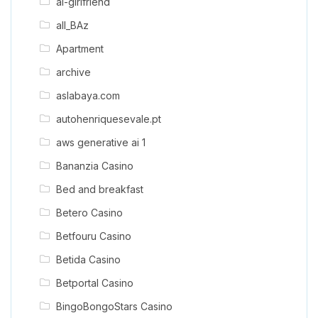
ai-girlfriend
all_BAz
Apartment
archive
aslabaya.com
autohenriquesevale.pt
aws generative ai 1
Bananzia Casino
Bed and breakfast
Betero Casino
Betfouru Casino
Betida Casino
Betportal Casino
BingoBongoStars Casino