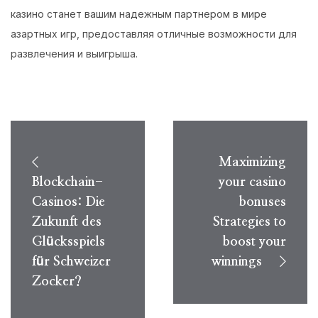
казино станет вашим надежным партнером в мире
азартных игр, предоставляя отличные возможности для
развлечения и выигрыша.
Post
navigation
Maximizing
Blockchain-
your casino
Casinos: Die
bonuses
Zukunft des
Strategies to
Glücksspiels
boost your
für Schweizer
winnings
Zocker?