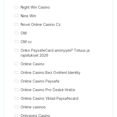
Night Win Casino
Nine Win
Nové Online Casino Cz
OM
OM cc
Onko PaysafeCard anonyymi? Totuus ja
rajoitukset 2026
Online Casino
Online Casino Bez Ověření Identity
Online Casino Paysafe
Online Casino Pro České Hráče
Online Casino Vklad Paysafecard
Online casinos
Onlyspins Casino