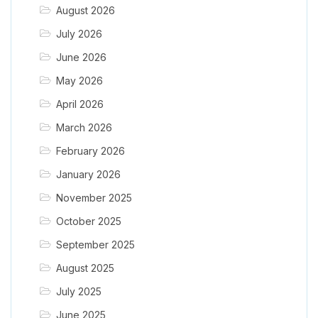
August 2026
July 2026
June 2026
May 2026
April 2026
March 2026
February 2026
January 2026
November 2025
October 2025
September 2025
August 2025
July 2025
June 2025