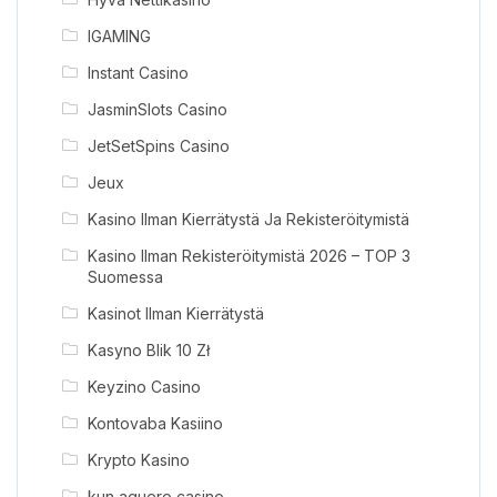
IGAMING
Instant Casino
JasminSlots Casino
JetSetSpins Casino
Jeux
Kasino Ilman Kierrätystä Ja Rekisteröitymistä
Kasino Ilman Rekisteröitymistä 2026 – TOP 3
Suomessa
Kasinot Ilman Kierrätystä
Kasyno Blik 10 Zł
Keyzino Casino
Kontovaba Kasiino
Krypto Kasino
kun aguero casino