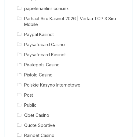
papeleriaeliris.com.mx
Parhaat Siru Kasinot 2026 | Vertaa TOP 3 Siru
Mobile
Paypal Kasinot
Paysafecard Casino
Paysafecard Kasinot
Piratepots Casino
Pistolo Casino
Polskie Kasyno Internetowe
Post
Public
Qbet Casino
Quote Sportive
Rainbet Casino