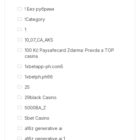
! Без рубрики
!Category
1
10_07_CA_AKS
100 Kč Paysafecard Zdarma: Pravda a TOP
casina
1xbetapp-ph.com5
1xbetph.ph66
25
29black Casino
5000BA_Z
5bet Casino
a16z generative ai
a16z generative ai 1