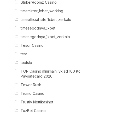
StrikerRoomz Casino
t.memirror_1xbet_working
t.meofficial_site_1xbet_zerkalo
t.mesegodnya_1xbet
t.mesegodnya_1xbet_zerkalo
Tesor Casino
test
textslp
TOP Casino minimální vklad 100 Kč
Paysafecard 2026
Tower Rush
Trumo Casino
Trustly Nettikasinot
TuzBet Casino