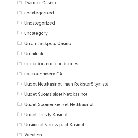
Twindor Casino
uncategorised
Uncategorized
uncategory
Union Jackpots Casino
Unlimluck
uplicadocarnetconducir.es
us-usa-primera CA
Uudet Nettikasinot Ilman Rekisteröitymistä
Uudet Suomalaiset Nettikasinot
Uudet Suomenkieliset Nettikasinot
Uudet Trustly Kasinot
Uusimmat Verovapaat Kasinot
Vacation