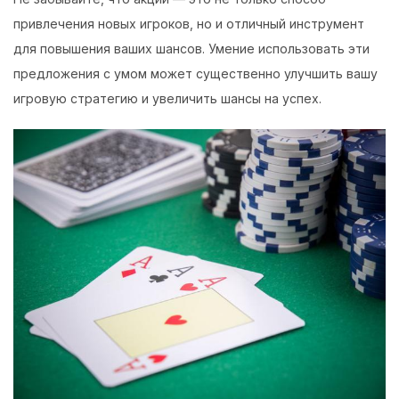
привлечения новых игроков, но и отличный инструмент
для повышения ваших шансов. Умение использовать эти
предложения с умом может существенно улучшить вашу
игровую стратегию и увеличить шансы на успех.