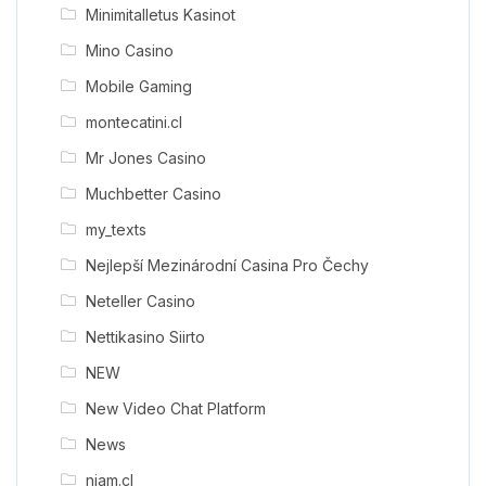
Minimitalletus Kasinot
Mino Casino
Mobile Gaming
montecatini.cl
Mr Jones Casino
Muchbetter Casino
my_texts
Nejlepší Mezinárodní Casina Pro Čechy
Neteller Casino
Nettikasino Siirto
NEW
New Video Chat Platform
News
niam.cl