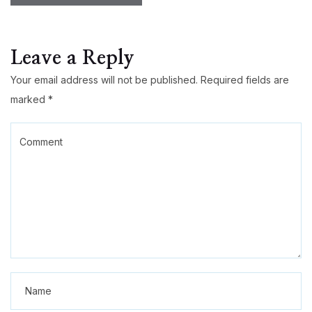
Leave a Reply
Your email address will not be published.
Required fields are
marked
*