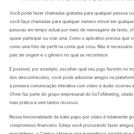
Você pode fazer chamadas gratuitas para qualquer pessoa co
você faça chamadas para qualquer número móvel em qualquer
pessoas em tempo actual por meio de mensagens de texto, 
quiser participar ou criar uma. Como o aplicativo precisa que
como uma foto de perfil na conta que criou. Não é necessário r
país de origem e o gênero no qual se reconhece.
É possível, por exemplo, escolher qual seu jogo favorito no 
dos desconhecidos, você pode adicionar amigos na plataforma e 
a primeira comunicação interativa com vídeo e áudio ocorreu 
Of.me faz parte do grupo empresarial do GoToMeeting, citado 
mais prática e sem tantos recursos.
Nossa funcionalidade de bate-papo por vídeo é totalmente gr
compromisso financeiro. Esteja você procurando fazer amigos,
espontâneo, o Camloo oferece uma experiência agradável e 