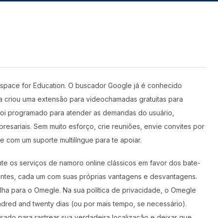
space for Education. O buscador Google já é conhecido
 criou uma extensão para videochamadas gratuitas para
 foi programado para atender as demandas do usuário,
esariais. Sem muito esforço, crie reuniões, envie convites por
e com um suporte multilíngue para te apoiar.
 os serviços de namoro online clássicos em favor dos bate-
rentes, cada um com suas próprias vantagens e desvantagens.
lha para o Omegle. Na sua política de privacidade, o Omegle
dred and twenty dias (ou por mais tempo, se necessário).
sado para rastrear sua verdadeira localização e deixar que