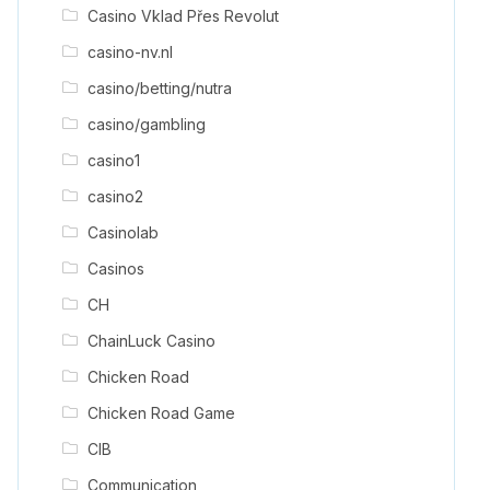
Casino Vklad Přes Revolut
casino-nv.nl
casino/betting/nutra
casino/gambling
casino1
casino2
Casinolab
Casinos
CH
ChainLuck Casino
Chicken Road
Chicken Road Game
CIB
Communication