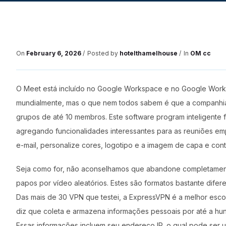
On
February 6, 2026
Posted by
hotelthamelhouse
In
OM cc
O Meet está incluído no Google Workspace e no Google Work
mundialmente, mas o que nem todos sabem é que a companhia
grupos de até 10 membros. Este software program inteligente
agregando funcionalidades interessantes para as reuniões empr
e-mail, personalize cores, logotipo e a imagem de capa e cont
Seja como for, não aconselhamos que abandone completamente
papos por vídeo aleatórios. Estes são formatos bastante dife
Das mais de 30 VPN que testei, a ExpressVPN é a melhor esco
diz que coleta e armazena informações pessoais por até a hun
Essas informações incluem seu endereço IP, o qual pode ser u