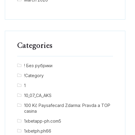
Categories
! Без рубрики
!Category
1
10_07_CA_AKS
100 Kč Paysafecard Zdarma: Pravda a TOP
casina
1xbetapp-ph.com5
1xbetph.ph66