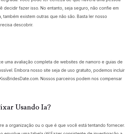
ê decidir fazer isso. No entanto, seja seguro, não confie em
, também existem outras que não são. Basta ler nosso
recisa descobrir.
ece uma avaliação completa de websites de namoro e guias de
sível. Embora nosso site seja de uso gratuito, podemos incluir
 KissBridesDate.com. Nossos parceiros podem nos compensar
Pixar Usando Ia?
obre a organização ou o que é que você está tentando fornecer.
o envolve uma tabela útil.Fazer consistente de investigação a