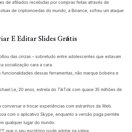
 de afiliados recebidas por compras feitas através de
s bolsas de criptomoedas do mundo, a Binance, sofreu um ataque
r E Editar Slides Grátis
oltou das cinzas – sobretudo entre adolescentes que estavam
a socialização cara a cara.
as funcionalidades dessas ferramentas, não marque bobeira e
chael Le, 20 anos, estrela do TikTok com quase 35 milhões de
conversar e trocar experiências com estranhos da Web.
soa com o aplicativo Skype, enquanto a versão paga permite
m qualquer lugar do mundo.
PT que o seu escritório pode adotar na rotina.