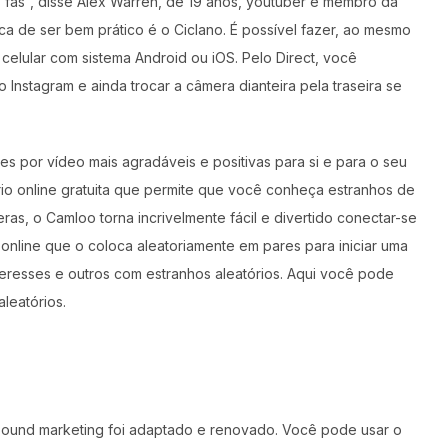
fãs”, disse Alex Warren, de 19 anos, youtuber e membro da
ca de ser bem prático é o Ciclano. É possível fazer, ao mesmo
elular com sistema Android ou iOS. Pelo Direct, você
nstagram e ainda trocar a câmera dianteira pela traseira se
s por vídeo mais agradáveis e positivas para si e para o seu
rio online gratuita que permite que você conheça estranhos de
s, o Camloo torna incrivelmente fácil e divertido conectar-se
online que o coloca aleatoriamente em pares para iniciar uma
eresses e outros com estranhos aleatórios. Aqui você pode
leatórios.
nbound marketing foi adaptado e renovado. Você pode usar o