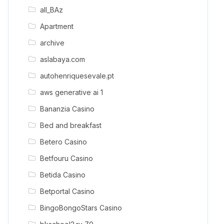
all_BAz
Apartment
archive
aslabaya.com
autohenriquesevale.pt
aws generative ai 1
Bananzia Casino
Bed and breakfast
Betero Casino
Betfouru Casino
Betida Casino
Betportal Casino
BingoBongoStars Casino