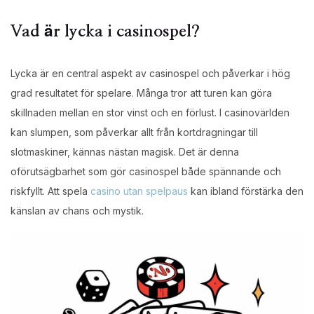
Vad är lycka i casinospel?
Lycka är en central aspekt av casinospel och påverkar i hög
grad resultatet för spelare. Många tror att turen kan göra
skillnaden mellan en stor vinst och en förlust. I casinovärlden
kan slumpen, som påverkar allt från kortdragningar till
slotmaskiner, kännas nästan magisk. Det är denna
oförutsägbarhet som gör casinospel både spännande och
riskfyllt. Att spela
casino utan spelpaus
kan ibland förstärka den
känslan av chans och mystik.