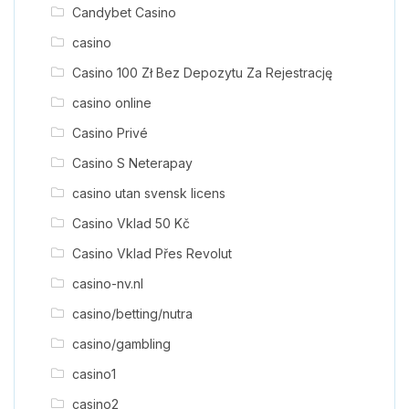
Candybet Casino
casino
Casino 100 Zł Bez Depozytu Za Rejestrację
casino online
Casino Privé
Casino S Neterapay
casino utan svensk licens
Casino Vklad 50 Kč
Casino Vklad Přes Revolut
casino-nv.nl
casino/betting/nutra
casino/gambling
casino1
casino2