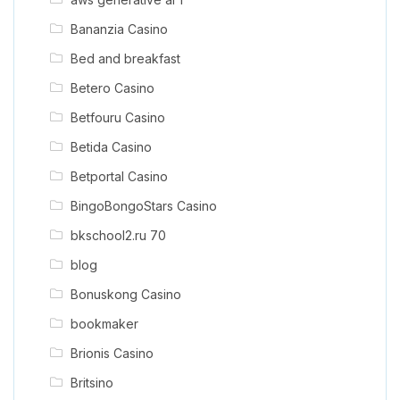
Bananzia Casino
Bed and breakfast
Betero Casino
Betfouru Casino
Betida Casino
Betportal Casino
BingoBongoStars Casino
bkschool2.ru 70
blog
Bonuskong Casino
bookmaker
Brionis Casino
Britsino