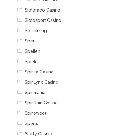
Slotorado Casino
Slotosport Casino
Socializing
Spei
Spellen
Spiele
Spinita Casino
SpinLynx Casino
Spinmama
SpinRain Casino
Spinsweet
Sports
Starfy Casino