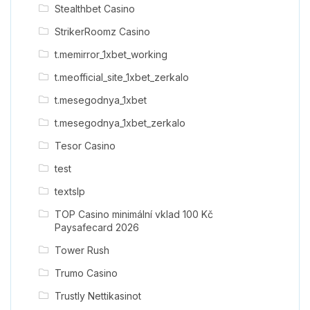
Stealthbet Casino
StrikerRoomz Casino
t.memirror_1xbet_working
t.meofficial_site_1xbet_zerkalo
t.mesegodnya_1xbet
t.mesegodnya_1xbet_zerkalo
Tesor Casino
test
textslp
TOP Casino minimální vklad 100 Kč
Paysafecard 2026
Tower Rush
Trumo Casino
Trustly Nettikasinot