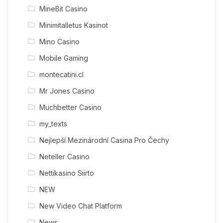
MineBit Casino
Minimitalletus Kasinot
Mino Casino
Mobile Gaming
montecatini.cl
Mr Jones Casino
Muchbetter Casino
my_texts
Nejlepší Mezinárodní Casina Pro Čechy
Neteller Casino
Nettikasino Siirto
NEW
New Video Chat Platform
News