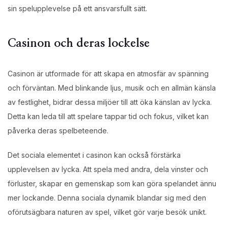
sin spelupplevelse på ett ansvarsfullt sätt.
Casinon och deras lockelse
Casinon är utformade för att skapa en atmosfär av spänning
och förväntan. Med blinkande ljus, musik och en allmän känsla
av festlighet, bidrar dessa miljöer till att öka känslan av lycka.
Detta kan leda till att spelare tappar tid och fokus, vilket kan
påverka deras spelbeteende.
Det sociala elementet i casinon kan också förstärka
upplevelsen av lycka. Att spela med andra, dela vinster och
förluster, skapar en gemenskap som kan göra spelandet ännu
mer lockande. Denna sociala dynamik blandar sig med den
oförutsägbara naturen av spel, vilket gör varje besök unikt.