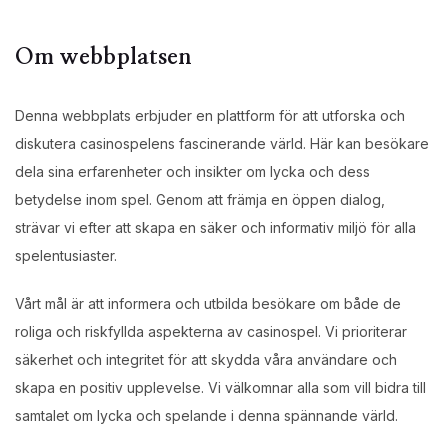
Om webbplatsen
Denna webbplats erbjuder en plattform för att utforska och
diskutera casinospelens fascinerande värld. Här kan besökare
dela sina erfarenheter och insikter om lycka och dess
betydelse inom spel. Genom att främja en öppen dialog,
strävar vi efter att skapa en säker och informativ miljö för alla
spelentusiaster.
Vårt mål är att informera och utbilda besökare om både de
roliga och riskfyllda aspekterna av casinospel. Vi prioriterar
säkerhet och integritet för att skydda våra användare och
skapa en positiv upplevelse. Vi välkomnar alla som vill bidra till
samtalet om lycka och spelande i denna spännande värld.