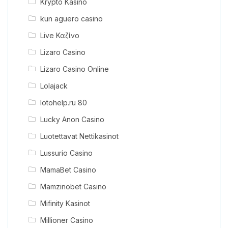
Krypto Kasino
kun aguero casino
Live Καζίνο
Lizaro Casino
Lizaro Casino Online
Lolajack
lotohelp.ru 80
Lucky Anon Casino
Luotettavat Nettikasinot
Lussurio Casino
MamaBet Casino
Mamzinobet Casino
Mifinity Kasinot
Millioner Casino