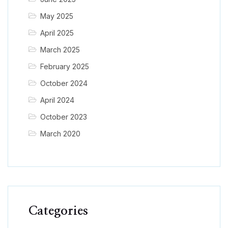
May 2025
April 2025
March 2025
February 2025
October 2024
April 2024
October 2023
March 2020
Categories