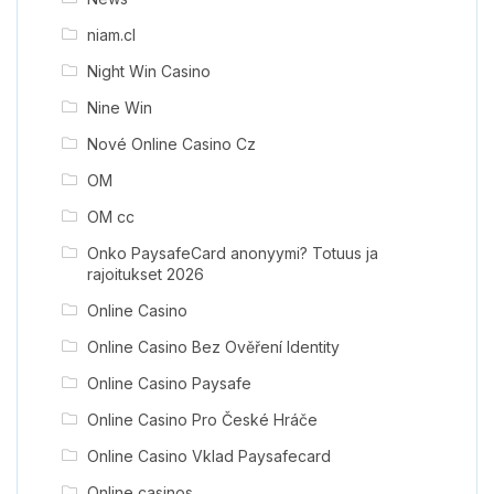
niam.cl
Night Win Casino
Nine Win
Nové Online Casino Cz
OM
OM cc
Onko PaysafeCard anonyymi? Totuus ja
rajoitukset 2026
Online Casino
Online Casino Bez Ověření Identity
Online Casino Paysafe
Online Casino Pro České Hráče
Online Casino Vklad Paysafecard
Online casinos