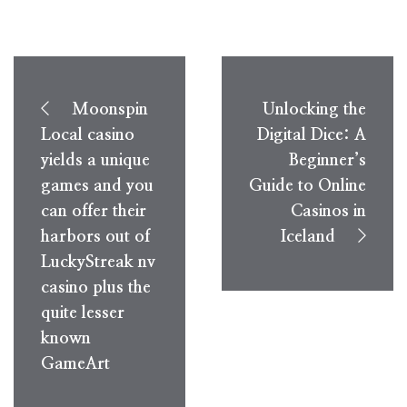
Post
navigation
Moonspin
Unlocking the
Local casino
Digital Dice: A
yields a unique
Beginner’s
games and you
Guide to Online
can offer their
Casinos in
harbors out of
Iceland
LuckyStreak nv
casino plus the
quite lesser
known
GameArt