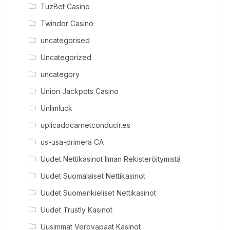
TuzBet Casino
Twindor Casino
uncategorised
Uncategorized
uncategory
Union Jackpots Casino
Unlimluck
uplicadocarnetconducir.es
us-usa-primera CA
Uudet Nettikasinot Ilman Rekisteröitymistä
Uudet Suomalaiset Nettikasinot
Uudet Suomenkieliset Nettikasinot
Uudet Trustly Kasinot
Uusimmat Verovapaat Kasinot