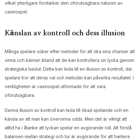
vilket ytterligare förstärker den oförutsägbara naturen av
casinospel.
Känslan av kontroll och dess illusion
Många spelare söker efter metoder för att öka sina chanser att
vinna och känner ibland att de kan kontrollera sin lycka genom
strategiska beslut. Detta kan leda till en illusion av kontroll, där
spelare tror att deras val och metoder kan påverka resultatet. I
verkligheten är casinospel utformade för att vara
oförutsägbara.
Denna illusion av kontroll kan leda till ökad spelande och en
känsla av att man kan övervinna odds. Men det är viktigt att
alltid ha i åtanke att lyckan spelar en avgörande roll. Att förstå
balansen mellan strategi och tur är avgörande för att hantera