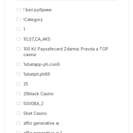
! Без рубрики
!Category
1
10_07_CA_AKS
100 Kč Paysafecard Zdarma: Pravda a TOP
casina
1xbetapp-ph.com5
1xbetph.ph66
25
29black Casino
5000BA_Z
5bet Casino
a16z generative ai
a16z generative ai 1