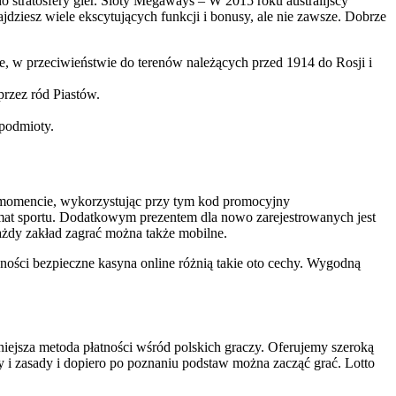
 stratosfery gier. Sloty Megaways – W 2015 roku australijscy
esz wiele ekscytujących funkcji i bonusy, ale nie zawsze. Dobrze
 w przeciwieństwie do terenów należących przed 1914 do Rosji i
rzez ród Piastów.
 podmioty.
ym momencie, wykorzystując przy tym kod promocyjny
mat sportu. Dodatkowym prezentem dla nowo zarejestrowanych jest
żdy zakład zagrać można także mobilne.
ności bezpieczne kasyna online różnią takie oto cechy. Wygodną
niejsza metoda płatności wśród polskich graczy. Oferujemy szeroką
y i zasady i dopiero po poznaniu podstaw można zacząć grać. Lotto