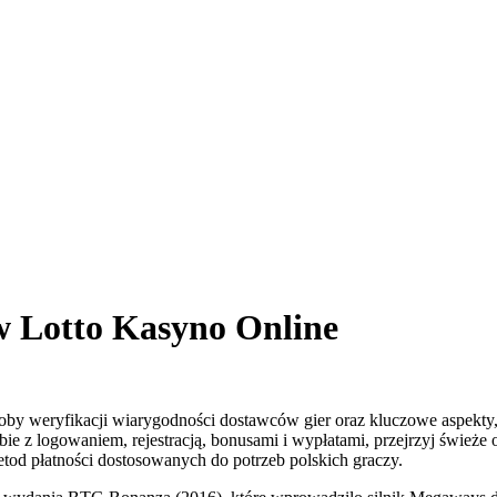
w Lotto Kasyno Online
oby weryfikacji wiarygodności dostawców gier oraz kluczowe aspekty, 
obie z logowaniem, rejestracją, bonusami i wypłatami, przejrzyj świeże
metod płatności dostosowanych do potrzeb polskich graczy.