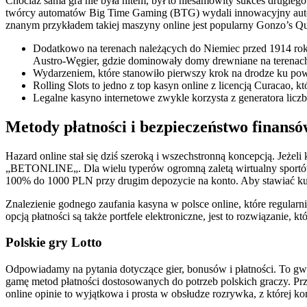
Chociaż sama gra nie była hitem, był to niesamowity sukces drugie
twórcy automatów Big Time Gaming (BTG) wydali innowacyjny automa
znanym przykładem takiej maszyny online jest popularny Gonzo’s Qu
Dodatkowo na terenach należących do Niemiec przed 1914 ro
Austro-Węgier, gdzie dominowały domy drewniane na terenach
Wydarzeniem, które stanowiło pierwszy krok na drodze ku pow
Rolling Slots to jedno z top kasyn online z licencją Curacao, k
Legalne kasyno internetowe zwykle korzysta z generatora lic
Metody płatności i bezpieczeństwo finans
Hazard online stał się dziś szeroką i wszechstronną koncepcją. Je
„BETONLINE„. Dla wielu typerów ogromną zaletą wirtualny sportów 
100% do 1000 PLN przy drugim depozycie na konto. Aby stawiać kup
Znalezienie godnego zaufania kasyna w polsce online, które regular
opcją płatności są także portfele elektroniczne, jest to rozwiązanie, kt
Polskie gry Lotto
Odpowiadamy na pytania dotyczące gier, bonusów i płatności. To gwar
gamę metod płatności dostosowanych do potrzeb polskich graczy. Prz
online opinie to wyjątkowa i prosta w obsłudze rozrywka, z której ko