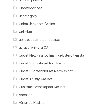
uncategorised
Uncategorized
uncategory
Union Jackpots Casino
Unlimluck
uplicadocarnetconducir.es
us-usa-primera CA
Uudet Nettikasinot Ilman Rekisteröitymistä
Uudet Suomalaiset Nettikasinot
Uudet Suomenkieliset Nettikasinot
Uudet Trustly Kasinot
Uusimmat Verovapaat Kasinot
Vacation
Välismaa Kasiino