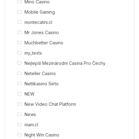
Mino Casino
Mobile Gaming
montecatini.cl
Mr Jones Casino
Muchbetter Casino
my_texts
Nejlepší Mezinárodní Casina Pro Čechy
Neteller Casino
Nettikasino Siirto
NEW
New Video Chat Platform
News
niam.cl
Night Win Casino