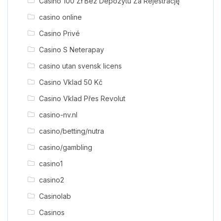
Casino 100 Zł Bez Depozytu Za Rejestrację
casino online
Casino Privé
Casino S Neterapay
casino utan svensk licens
Casino Vklad 50 Kč
Casino Vklad Přes Revolut
casino-nv.nl
casino/betting/nutra
casino/gambling
casino1
casino2
Casinolab
Casinos