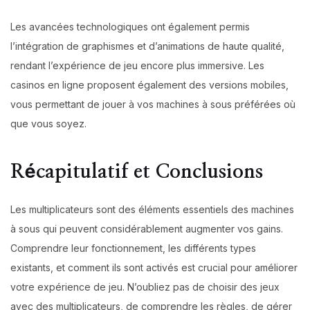
Les avancées technologiques ont également permis
l’intégration de graphismes et d’animations de haute qualité,
rendant l’expérience de jeu encore plus immersive. Les
casinos en ligne proposent également des versions mobiles,
vous permettant de jouer à vos machines à sous préférées où
que vous soyez.
Récapitulatif et Conclusions
Les multiplicateurs sont des éléments essentiels des machines
à sous qui peuvent considérablement augmenter vos gains.
Comprendre leur fonctionnement, les différents types
existants, et comment ils sont activés est crucial pour améliorer
votre expérience de jeu. N’oubliez pas de choisir des jeux
avec des multiplicateurs, de comprendre les règles, de gérer