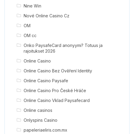
Nine Win
Nové Online Casino Cz
OM
OM cc
Onko PaysafeCard anonyymi? Totuus ja
rajoitukset 2026
Online Casino
Online Casino Bez Ověření Identity
Online Casino Paysafe
Online Casino Pro České Hráče
Online Casino Vklad Paysafecard
Online casinos
Onlyspins Casino
papeleriaeliris.com.mx