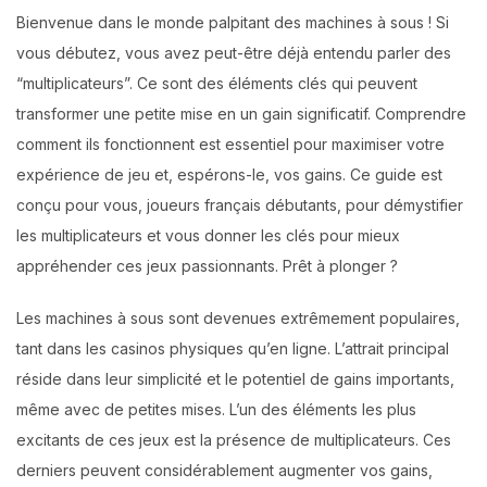
Bienvenue dans le monde palpitant des machines à sous ! Si
vous débutez, vous avez peut-être déjà entendu parler des
“multiplicateurs”. Ce sont des éléments clés qui peuvent
transformer une petite mise en un gain significatif. Comprendre
comment ils fonctionnent est essentiel pour maximiser votre
expérience de jeu et, espérons-le, vos gains. Ce guide est
conçu pour vous, joueurs français débutants, pour démystifier
les multiplicateurs et vous donner les clés pour mieux
appréhender ces jeux passionnants. Prêt à plonger ?
Les machines à sous sont devenues extrêmement populaires,
tant dans les casinos physiques qu’en ligne. L’attrait principal
réside dans leur simplicité et le potentiel de gains importants,
même avec de petites mises. L’un des éléments les plus
excitants de ces jeux est la présence de multiplicateurs. Ces
derniers peuvent considérablement augmenter vos gains,