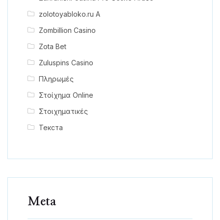
zolotoyabloko.ru A
Zombillion Casino
Zota Bet
Zuluspins Casino
Πληρωμές
Στοίχημα Online
Στοιχηματικές
Текста
Meta