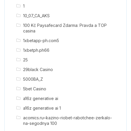
1
10_07_CA_AKS
100 Kč Paysafecard Zdarma: Pravda a TOP
casina
1xbetapp-ph.com5
1xbetph.ph66
25
29black Casino
5000BA_Z
5bet Casino
a16z generative ai
a16z generative ai 1
acomics.ru~kazino-riobet-rabotchee-zerkalo-
na-segodnya 100