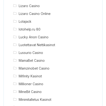
Lizaro Casino
Lizaro Casino Online
Lolajack
lotohelp.ru 80
Lucky Anon Casino
Luotettavat Nettikasinot
Lussurio Casino
MamaBet Casino
Mamzinobet Casino
Mifinity Kasinot
Millioner Casino
MineBit Casino
Minimitalletus Kasinot