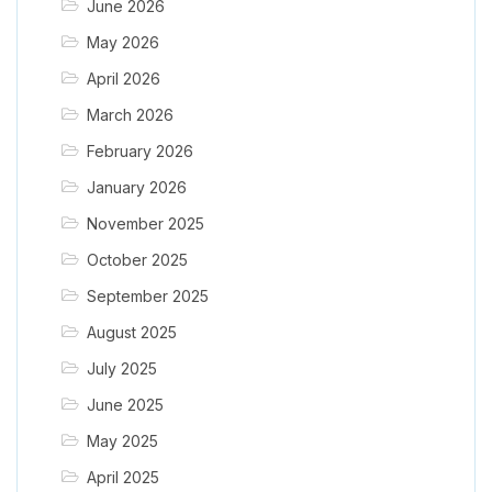
June 2026
May 2026
April 2026
March 2026
February 2026
January 2026
November 2025
October 2025
September 2025
August 2025
July 2025
June 2025
May 2025
April 2025