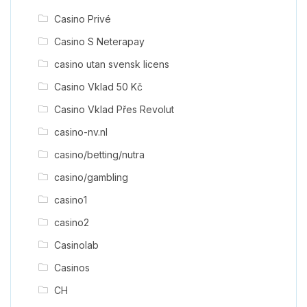
Casino Privé
Casino S Neterapay
casino utan svensk licens
Casino Vklad 50 Kč
Casino Vklad Přes Revolut
casino-nv.nl
casino/betting/nutra
casino/gambling
casino1
casino2
Casinolab
Casinos
CH