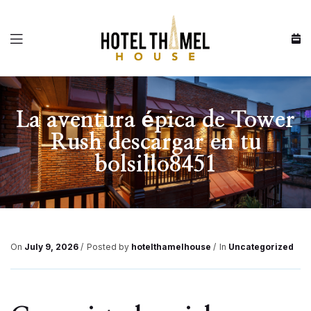
Menu
La aventura épica de Tower
Rush descargar en tu
bolsillo8451
On
July 9, 2026
Posted by
hotelthamelhouse
In
Uncategorized