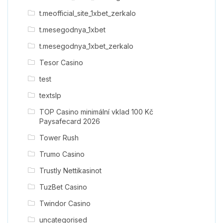
t.meofficial_site_1xbet_zerkalo
t.mesegodnya_1xbet
t.mesegodnya_1xbet_zerkalo
Tesor Casino
test
textslp
TOP Casino minimální vklad 100 Kč
Paysafecard 2026
Tower Rush
Trumo Casino
Trustly Nettikasinot
TuzBet Casino
Twindor Casino
uncategorised