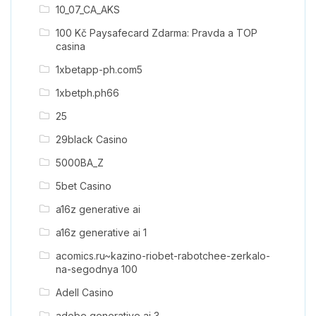
10_07_CA_AKS
100 Kč Paysafecard Zdarma: Pravda a TOP
casina
1xbetapp-ph.com5
1xbetph.ph66
25
29black Casino
5000BA_Z
5bet Casino
a16z generative ai
a16z generative ai 1
acomics.ru~kazino-riobet-rabotchee-zerkalo-
na-segodnya 100
Adell Casino
adobe generative ai 3