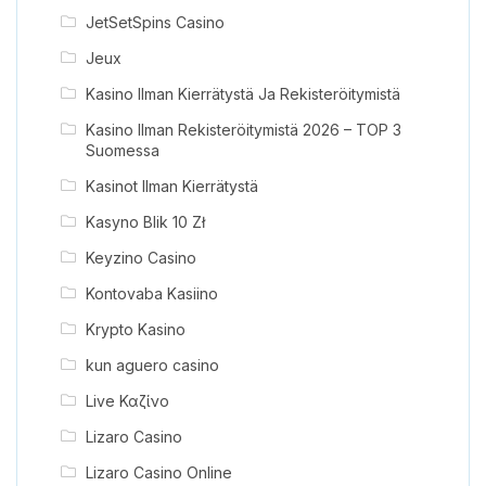
JetSetSpins Casino
Jeux
Kasino Ilman Kierrätystä Ja Rekisteröitymistä
Kasino Ilman Rekisteröitymistä 2026 – TOP 3
Suomessa
Kasinot Ilman Kierrätystä
Kasyno Blik 10 Zł
Keyzino Casino
Kontovaba Kasiino
Krypto Kasino
kun aguero casino
Live Καζίνο
Lizaro Casino
Lizaro Casino Online