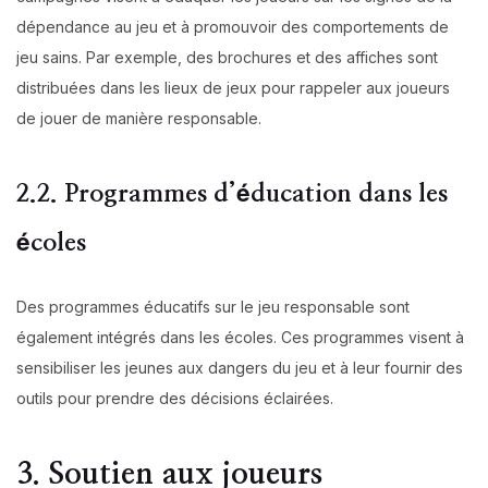
dépendance au jeu et à promouvoir des comportements de
jeu sains. Par exemple, des brochures et des affiches sont
distribuées dans les lieux de jeux pour rappeler aux joueurs
de jouer de manière responsable.
2.2. Programmes d’éducation dans les
écoles
Des programmes éducatifs sur le jeu responsable sont
également intégrés dans les écoles. Ces programmes visent à
sensibiliser les jeunes aux dangers du jeu et à leur fournir des
outils pour prendre des décisions éclairées.
3. Soutien aux joueurs