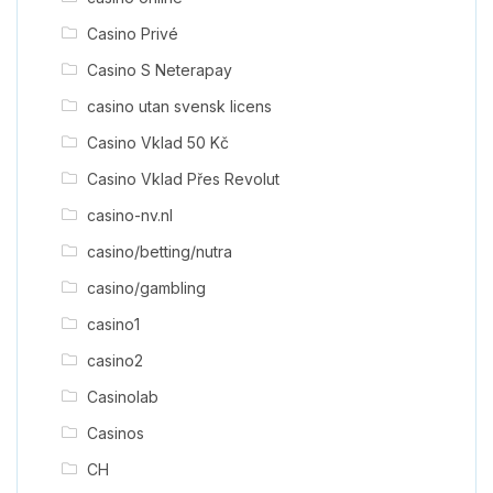
Casino Privé
Casino S Neterapay
casino utan svensk licens
Casino Vklad 50 Kč
Casino Vklad Přes Revolut
casino-nv.nl
casino/betting/nutra
casino/gambling
casino1
casino2
Casinolab
Casinos
CH