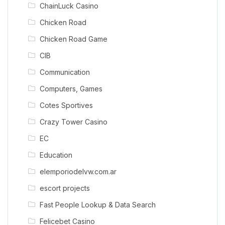
ChainLuck Casino
Chicken Road
Chicken Road Game
CIB
Communication
Computers, Games
Cotes Sportives
Crazy Tower Сasino
EC
Education
elemporiodelvw.com.ar
escort projects
Fast People Lookup & Data Search
Felicebet Casino