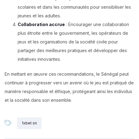
scolaires et dans les communautés pour sensibiliser les
jeunes et les adultes.
Collaboration accrue
: Encourager une collaboration
plus étroite entre le gouvernement, les opérateurs de
jeux et les organisations de la société civile pour
partager des meilleures pratiques et développer des
initiatives innovantes.
En mettant en œuvre ces recommandations, le Sénégal peut
continuer à progresser vers un avenir où le jeu est pratiqué de
manière responsable et éthique, protégeant ainsi les individus
et la société dans son ensemble.
TAG:
1xbet sn