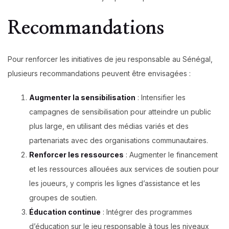
Recommandations
Pour renforcer les initiatives de jeu responsable au Sénégal,
plusieurs recommandations peuvent être envisagées :
Augmenter la sensibilisation
: Intensifier les
campagnes de sensibilisation pour atteindre un public
plus large, en utilisant des médias variés et des
partenariats avec des organisations communautaires.
Renforcer les ressources
: Augmenter le financement
et les ressources allouées aux services de soutien pour
les joueurs, y compris les lignes d’assistance et les
groupes de soutien.
Éducation continue
: Intégrer des programmes
d’éducation sur le jeu responsable à tous les niveaux