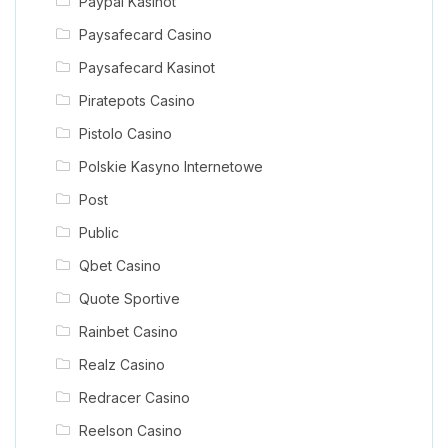
Paypal Kasinot
Paysafecard Casino
Paysafecard Kasinot
Piratepots Casino
Pistolo Casino
Polskie Kasyno Internetowe
Post
Public
Qbet Casino
Quote Sportive
Rainbet Casino
Realz Casino
Redracer Casino
Reelson Casino