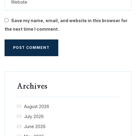
Save my name, email, and website in this browser for
the next time I comment.
Archives
August 2026
July 2026
June 2026