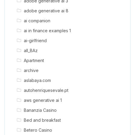
adobe generative ai 3
adobe generative ai 8
ai companion
ai in finance examples 1
ai-girlfriend
all_BAz
Apartment
archive
aslabaya.com
autohenriquesevale.pt
aws generative ai 1
Bananzia Casino
Bed and breakfast
Betero Casino