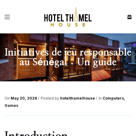
Menu
Initiatives de jeu responsable
au Sénégal : Un guide
On
May 20, 2026
Posted by
hotelthamelhouse
In
Computers,
Games