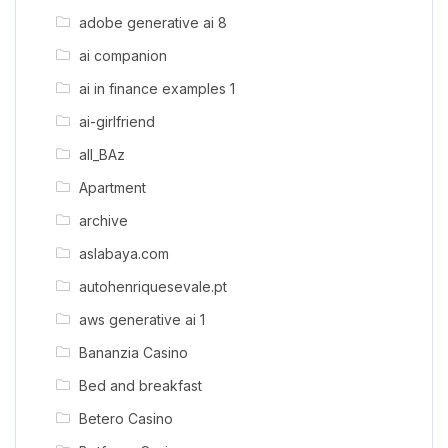
adobe generative ai 8
ai companion
ai in finance examples 1
ai-girlfriend
all_BAz
Apartment
archive
aslabaya.com
autohenriquesevale.pt
aws generative ai 1
Bananzia Casino
Bed and breakfast
Betero Casino