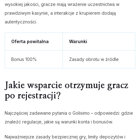
wysokiej jakości, gracze mają wrażenie uczestnictwa w
prawdziwym kasynie, a interakcje z krupierem dodają
autentyczności.
Oferta powitalna
Warunki
Bonus 100%
Zasady obrotu w źródle
Jakie wsparcie otrzymuje gracz
po rejestracji?
Najczęściej zadawane pytania o Golisimo – odpowiedzi: gdzie
znaleźć regulacje, jakie są warunki konta i bonusów.
Najważniejsze zasady bezpiecznej gry, limity depozytów i