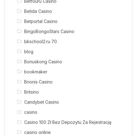
Betfouru Casino
Betida Casino
Betportal Casino
BingoBongoStars Casino
bkschool2.ru 70
blog
Bonuskong Casino
bookmaker
Brionis Casino
Britsino
Candybet Casino
casino
Casino 100 Zł Bez Depozytu Za Rejestrację
casino online