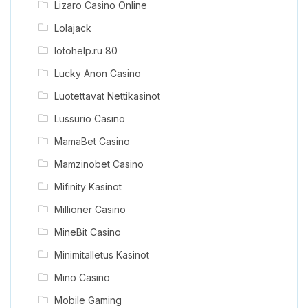
Lizaro Casino Online
Lolajack
lotohelp.ru 80
Lucky Anon Casino
Luotettavat Nettikasinot
Lussurio Casino
MamaBet Casino
Mamzinobet Casino
Mifinity Kasinot
Millioner Casino
MineBit Casino
Minimitalletus Kasinot
Mino Casino
Mobile Gaming