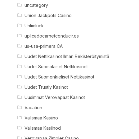
uncategory
Union Jackpots Casino
Unlimluck
uplicadocarnetconducir.es
us-usa-primera CA
Uudet Nettikasinot Ilman Rekisteröitymistä
Uudet Suomalaiset Nettikasinot
Uudet Suomenkieliset Nettikasinot
Uudet Trustly Kasinot
Uusimmat Verovapaat Kasinot
Vacation
Välismaa Kasiino
Välismaa Kasiinod
Verovapaa Zimpler Casino