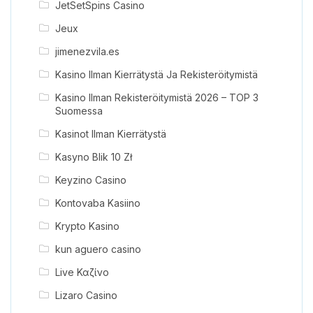
JetSetSpins Casino
Jeux
jimenezvila.es
Kasino Ilman Kierrätystä Ja Rekisteröitymistä
Kasino Ilman Rekisteröitymistä 2026 – TOP 3
Suomessa
Kasinot Ilman Kierrätystä
Kasyno Blik 10 Zł
Keyzino Casino
Kontovaba Kasiino
Krypto Kasino
kun aguero casino
Live Καζίνο
Lizaro Casino