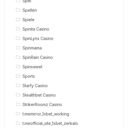
Spei
Spellen
Spiele
Spinita Casino
SpinLynx Casino
Spinmama
SpinRain Casino
Spinsweet
Sports
Starfy Casino
Stealthbet Casino
StrikerRoomz Casino
t.memirror_1xbet_working
t.meofficial_site_1xbet_zerkalo