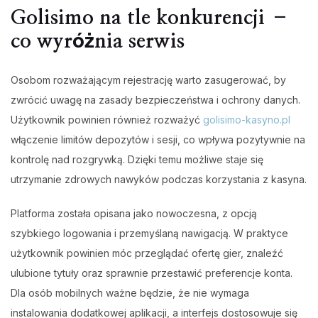
Golisimo na tle konkurencji –
co wyróżnia serwis
Osobom rozważającym rejestrację warto zasugerować, by
zwrócić uwagę na zasady bezpieczeństwa i ochrony danych.
Użytkownik powinien również rozważyć
golisimo-kasyno.pl
włączenie limitów depozytów i sesji, co wpływa pozytywnie na
kontrolę nad rozgrywką. Dzięki temu możliwe staje się
utrzymanie zdrowych nawyków podczas korzystania z kasyna.
Platforma została opisana jako nowoczesna, z opcją
szybkiego logowania i przemyślaną nawigacją. W praktyce
użytkownik powinien móc przeglądać ofertę gier, znaleźć
ulubione tytuły oraz sprawnie przestawić preferencje konta.
Dla osób mobilnych ważne będzie, że nie wymaga
instalowania dodatkowej aplikacji, a interfejs dostosowuje się