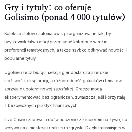
Gry i tytuły: co oferuje
Golisimo (ponad 4 000 tytułów)
Kolekcje slotów i automatów są zorganizowane tak, by
użytkownik łatwo mógł przeglądać kategorię według
preferencji tematycznych, a także szybko odkrywać nowości i
popularne tytuły.
Ogólnie rzecz biorąc, sekcja gier dostarcza szerokie
możliwości eksploracji, a różnorodność gatunków i tematów
sprzyja długoterminowej satysfakcji. Gracze mogą
eksperymentować bez ograniczeń, zwłaszcza jeśli korzystają
z bezpiecznych praktyk finansowych.
Live Casino zapewnia doświadczenie z krupierem na żywo, co
wpływa na atmosferę i realizm rozgrywki. Dzięki transmisjom w