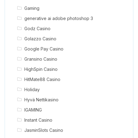
Gaming
generative ai adobe photoshop 3
Godz Casino
Golazzo Casino
Google Pay Casino
Gransino Casino
HighSpin Casino
HitMate88 Casino
Holiday
Hyvä Nettikasino
IGAMING
Instant Casino
JasminSlots Casino