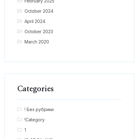
February 2025
October 2024
April 2024
October 2023
March 2020
Categories
! Без рубрики
!Category
1