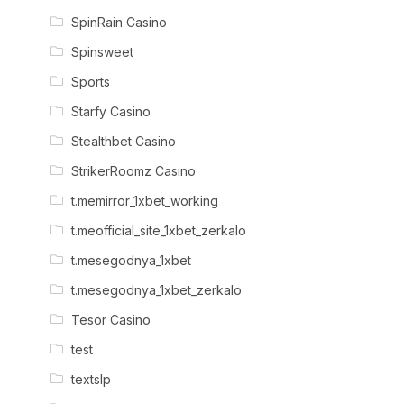
SpinRain Casino
Spinsweet
Sports
Starfy Casino
Stealthbet Casino
StrikerRoomz Casino
t.memirror_1xbet_working
t.meofficial_site_1xbet_zerkalo
t.mesegodnya_1xbet
t.mesegodnya_1xbet_zerkalo
Tesor Casino
test
textslp