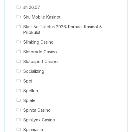
sh 26.07
Siru Mobile Kasinot
Skrill 5e Talletus 2026: Parhaat Kasinot &
Piilokulut
Slimking Casino
Slotorado Casino
Slotosport Casino
Socializing
Spei
Spellen
Spiele
Spinita Casino
SpinLynx Casino
Spinmama