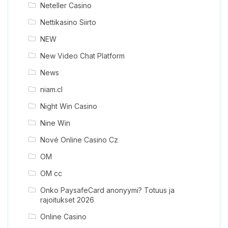
Neteller Casino
Nettikasino Siirto
NEW
New Video Chat Platform
News
niam.cl
Night Win Casino
Nine Win
Nové Online Casino Cz
OM
OM cc
Onko PaysafeCard anonyymi? Totuus ja
rajoitukset 2026
Online Casino