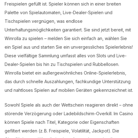
Freispielen gefüllt ist. Spieler können sich in einer breiten
Palette von Spielautomaten, Live-Dealer-Spielen und
Tischspielen vergnügen, was endlose
Unterhaltungsmöglichkeiten garantiert. Sie sind jetzt bereit, mit
Winrolla zu spielen – melden Sie sich einfach an, wählen Sie
ein Spiel aus und starten Sie ein unvergessliches Spielerlebnis!
Diese vielfältige Sammlung umfasst alles von Slots und Live-
Dealer-Spielen bis hin zu Tischspielen und Rubbellosen.
Winrolla bietet ein außergewöhnliches Online-Spielerlebnis,
das durch schnelle Auszahlungen, fachkundige Unterstützung
und nahtloses Spielen auf mobilen Geräten gekennzeichnet ist.
Sowohl Spiele als auch der Wettschein reagieren direkt – ohne
störende Verzögerung oder Ladebildschirm-Overkill. Im Casino
können Spiele nach Titel, Kategorie oder Eigenschaften
gefiltert werden (z. B. Freispiele, Volatilität, Jackpot). Die