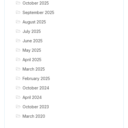
October 2025
September 2025
August 2025
July 2025
June 2025
May 2025
April 2025
March 2025
February 2025
October 2024
April 2024
October 2023
March 2020