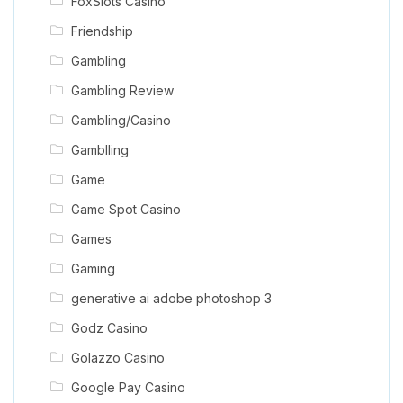
FoxSlots Casino
Friendship
Gambling
Gambling Review
Gambling/Casino
Gamblling
Game
Game Spot Casino
Games
Gaming
generative ai adobe photoshop 3
Godz Casino
Golazzo Casino
Google Pay Casino