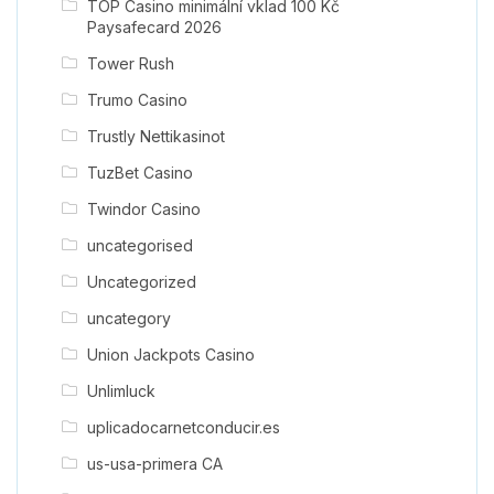
TOP Casino minimální vklad 100 Kč
Paysafecard 2026
Tower Rush
Trumo Casino
Trustly Nettikasinot
TuzBet Casino
Twindor Casino
uncategorised
Uncategorized
uncategory
Union Jackpots Casino
Unlimluck
uplicadocarnetconducir.es
us-usa-primera CA