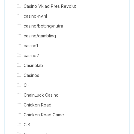
Casino Vklad Přes Revolut
casino-nv.nl
casino/betting/nutra
casino/gambling
casino1
casino2
Casinolab
Casinos
CH
ChainLuck Casino
Chicken Road
Chicken Road Game
CIB