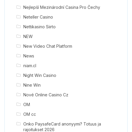
Nejlepší Mezinárodní Casina Pro Čechy
Neteller Casino
Nettikasino Siirto
NEW
New Video Chat Platform
News
niam.cl
Night Win Casino
Nine Win
Nové Online Casino Cz
OM
OM cc
Onko PaysafeCard anonyymi? Totuus ja
rajoitukset 2026