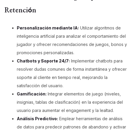
Retención
Personalización mediante IA:
Utilizar algoritmos de
inteligencia artificial para analizar el comportamiento del
jugador y ofrecer recomendaciones de juegos, bonos y
promociones personalizadas.
Chatbots y Soporte 24/7:
Implementar chatbots para
resolver dudas comunes de forma instantánea y ofrecer
soporte al cliente en tiempo real, mejorando la
satisfacción del usuario.
Gamificación:
Integrar elementos de juego (niveles,
insignias, tablas de clasificación) en la experiencia del
usuario para aumentar el engagement y la lealtad.
Análisis Predictivo:
Emplear herramientas de análisis
de datos para predecir patrones de abandono y activar