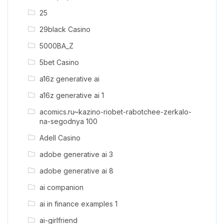
25
29black Casino
5000BA_Z
5bet Casino
a16z generative ai
a16z generative ai 1
acomics.ru~kazino-riobet-rabotchee-zerkalo-
na-segodnya 100
Adell Casino
adobe generative ai 3
adobe generative ai 8
ai companion
ai in finance examples 1
ai-girlfriend