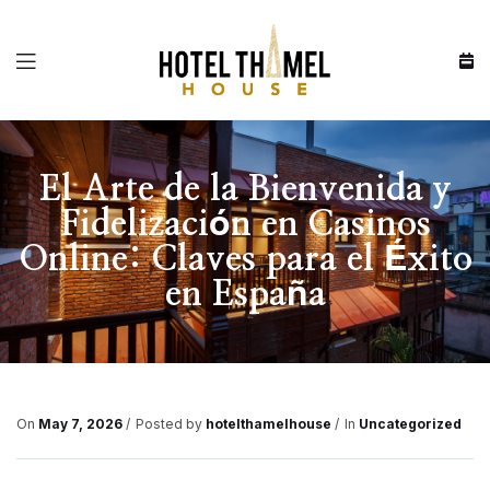
Menu
El Arte de la Bienvenida y
Fidelización en Casinos
Online: Claves para el Éxito
en España
On
May 7, 2026
Posted by
hotelthamelhouse
In
Uncategorized