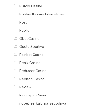
Pistolo Casino
Polskie Kasyno Internetowe
Post
Public
Qbet Casino
Quote Sportive
Rainbet Casino
Realz Casino
Redracer Casino
Reelson Casino
Review
Ringospin Casino
riobet_zerkalo_na_segodnya