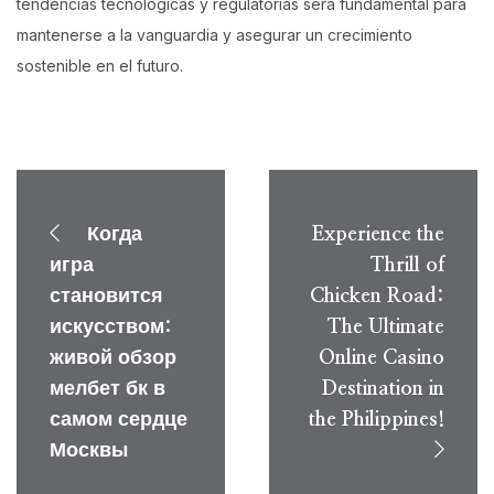
tendencias tecnológicas y regulatorias será fundamental para
mantenerse a la vanguardia y asegurar un crecimiento
sostenible en el futuro.
Post
navigation
Когда
Experience the
игра
Thrill of
становится
Chicken Road:
искусством:
The Ultimate
живой обзор
Online Casino
мелбет бк в
Destination in
самом сердце
the Philippines!
Москвы