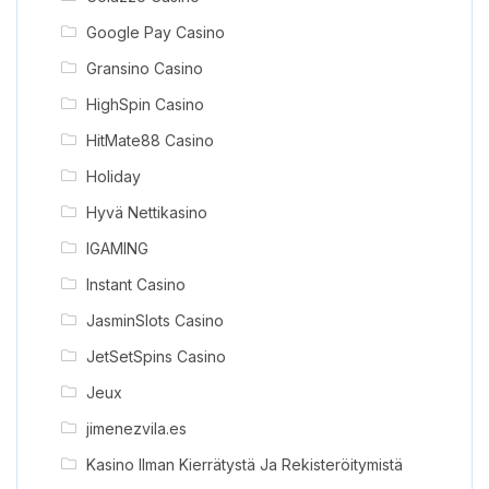
Google Pay Casino
Gransino Casino
HighSpin Casino
HitMate88 Casino
Holiday
Hyvä Nettikasino
IGAMING
Instant Casino
JasminSlots Casino
JetSetSpins Casino
Jeux
jimenezvila.es
Kasino Ilman Kierrätystä Ja Rekisteröitymistä