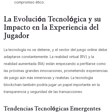
compromiso ético.
La Evolución Tecnológica y su
Impacto en la Experiencia del
Jugador
La tecnología no se detiene, y el sector del juego online debe
adaptarse constantemente. La realidad virtual (RV) y la
realidad aumentada (RA) están empezando a perfilarse como
las próximas grandes innovaciones, prometiendo experiencias
de juego aún más inmersivas y realistas. La tecnología
blockchain también podría jugar un papel importante en la
transparencia y seguridad de las transacciones.
Tendencias Tecnológicas Emergentes