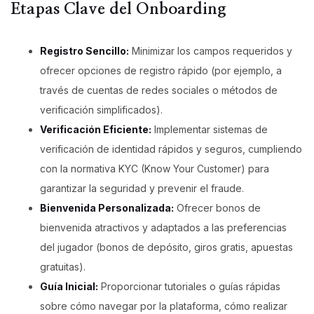
Etapas Clave del Onboarding
Registro Sencillo:
Minimizar los campos requeridos y
ofrecer opciones de registro rápido (por ejemplo, a
través de cuentas de redes sociales o métodos de
verificación simplificados).
Verificación Eficiente:
Implementar sistemas de
verificación de identidad rápidos y seguros, cumpliendo
con la normativa KYC (Know Your Customer) para
garantizar la seguridad y prevenir el fraude.
Bienvenida Personalizada:
Ofrecer bonos de
bienvenida atractivos y adaptados a las preferencias
del jugador (bonos de depósito, giros gratis, apuestas
gratuitas).
Guía Inicial:
Proporcionar tutoriales o guías rápidas
sobre cómo navegar por la plataforma, cómo realizar