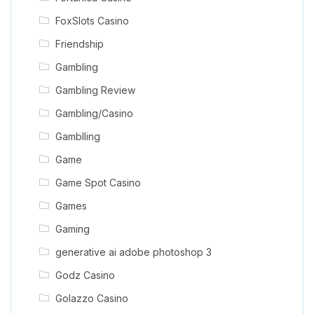
FoxSlots Casino
Friendship
Gambling
Gambling Review
Gambling/Casino
Gamblling
Game
Game Spot Casino
Games
Gaming
generative ai adobe photoshop 3
Godz Casino
Golazzo Casino