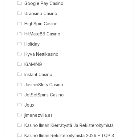
Google Pay Casino
Gransino Casino
HighSpin Casino
HitMate88 Casino
Holiday
Hyvä Nettikasino
IGAMING
Instant Casino
JasminSlots Casino
JetSetSpins Casino
Jeux
jimenezvila.es
Kasino Ilman Kierrätystä Ja Rekisteröitymistä
Kasino Ilman Rekisteröitymistä 2026 – TOP 3