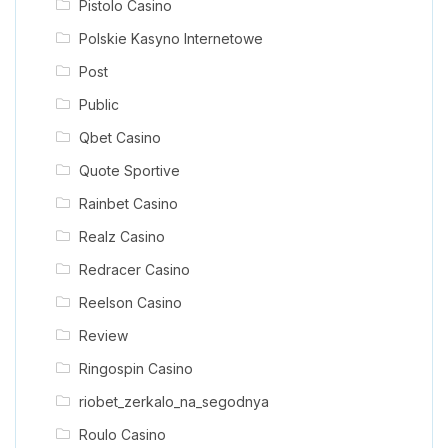
Pistolo Casino
Polskie Kasyno Internetowe
Post
Public
Qbet Casino
Quote Sportive
Rainbet Casino
Realz Casino
Redracer Casino
Reelson Casino
Review
Ringospin Casino
riobet_zerkalo_na_segodnya
Roulo Casino