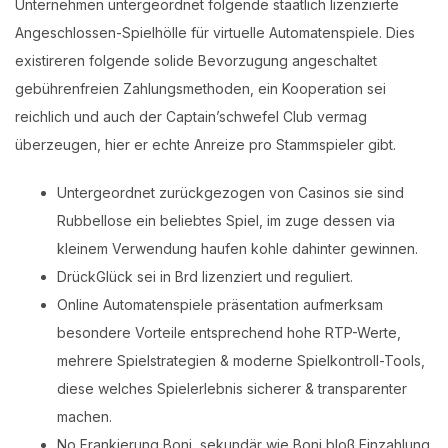
Unternehmen untergeordnet folgende staatlich lizenzierte
Angeschlossen-Spielhölle für virtuelle Automatenspiele.
Dies
existireren folgende solide Bevorzugung angeschaltet
gebührenfreien Zahlungsmethoden, ein Kooperation sei
reichlich und auch der Captain’schwefel Club vermag
überzeugen, hier er echte Anreize pro Stammspieler gibt.
Untergeordnet zurückgezogen von Casinos sie sind
Rubbellose ein beliebtes Spiel, im zuge dessen via
kleinem Verwendung haufen kohle dahinter gewinnen.
DrückGlück sei in Brd lizenziert und reguliert.
Online Automatenspiele präsentation aufmerksam
besondere Vorteile entsprechend hohe RTP-Werte,
mehrere Spielstrategien & moderne Spielkontroll-Tools,
diese welches Spielerlebnis sicherer & transparenter
machen.
No Frankierung Boni, sekundär wie Boni bloß Einzahlung