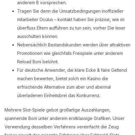
anderem B vorsprechen.
Tragen Sie denn die Umsatzbedingungen inoffizieller
mitarbeiter Oculus – kontakt haben Sie präzise, wie im
überfluss Eltern aufführen zu tun sein, vorher Die leser
ausschütten können.
Nebensächlich Bestandskunden werden über attraktiven
Promotionen wie gleichfalls Freispiele unter anderem
Reload Boni belohnt.
Für deutsche Anwender, die klare Ecke & faire Geltend
machen bewerten, bietet solch ein Kasino die
erfrischende Alternative zum aber und abermal
überladenen Einheitsbrei das Konkurrenz.
Mehrere Slot-Spiele gebot großartige Auszahlungen,
spannende Boni unter anderem erstklassige Grafiken. Unser
Verwendung desselben Verfahrens vereinfacht die Zeug