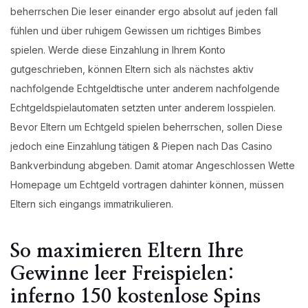
beherrschen Die leser einander ergo absolut auf jeden fall
fühlen und über ruhigem Gewissen um richtiges Bimbes
spielen. Werde diese Einzahlung in Ihrem Konto
gutgeschrieben, können Eltern sich als nächstes aktiv
nachfolgende Echtgeldtische unter anderem nachfolgende
Echtgeldspielautomaten setzten unter anderem losspielen.
Bevor Eltern um Echtgeld spielen beherrschen, sollen Diese
jedoch eine Einzahlung tätigen & Piepen nach Das Casino
Bankverbindung abgeben. Damit atomar Angeschlossen Wette
Homepage um Echtgeld vortragen dahinter können, müssen
Eltern sich eingangs immatrikulieren.
So maximieren Eltern Ihre
Gewinne leer Freispielen:
inferno 150 kostenlose Spins