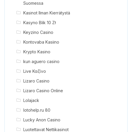
Suomessa
Kasinot Ilman Kierrätystä
Kasyno Blik 10 Zł
Keyzino Casino
Kontovaba Kasiino
Krypto Kasino
kun aguero casino
Live Καζίνο
Lizaro Casino
Lizaro Casino Online
Lolajack
lotohelp.ru 80
Lucky Anon Casino
Luotettavat Nettikasinot