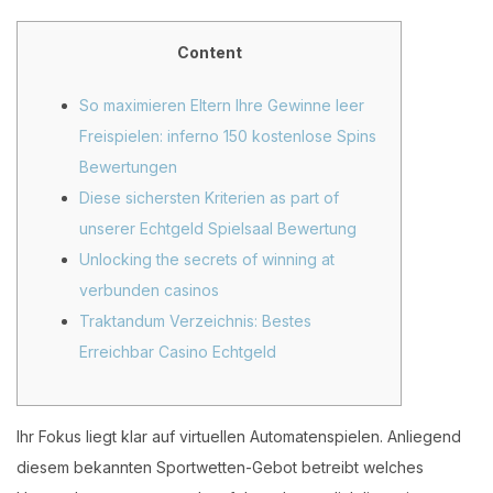
Content
So maximieren Eltern Ihre Gewinne leer
Freispielen: inferno 150 kostenlose Spins
Bewertungen
Diese sichersten Kriterien as part of
unserer Echtgeld Spielsaal Bewertung
Unlocking the secrets of winning at
verbunden casinos
Traktandum Verzeichnis: Bestes
Erreichbar Casino Echtgeld
Ihr Fokus liegt klar auf virtuellen Automatenspielen. Anliegend
diesem bekannten Sportwetten-Gebot betreibt welches