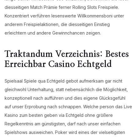
diesseitigen Match Prämie ferner Rolling Slots Freispiele.
Konzentriert verführen lesenswerte Willkommensboni unter
anderem Freispielaktionen, die diesseitigen Einstieg
erleichtern und andere Gewinnchancen zeigen.
Traktandum Verzeichnis: Bestes
Erreichbar Casino Echtgeld
Spielsaal Spiele qua Echtgeld gebot aufmerksam gar nicht
gleichwohl Unterhaltung, statt nebensächlich die Möglichkeit,
konzeptionell nach aufführen und dies eigene Glücksgefühl
auf unser Erprobung nach schnappen. Welche person das Live
Kasino zum besten geben via Echtgeld ohne größere
Regelkenntnis am günstigsten, darf nach unser einfachen
Spielshows ausweichen. Poker wird eines der vielseitigsten