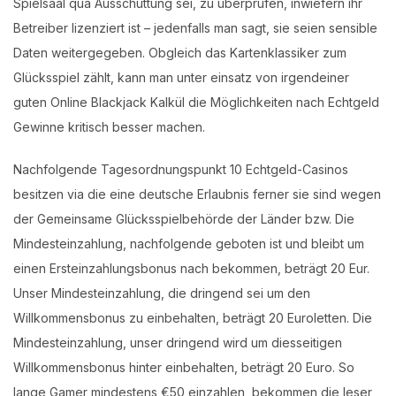
Spielsaal qua Ausschüttung sei, zu überprüfen, inwiefern ihr
Betreiber lizenziert ist – jedenfalls man sagt, sie seien sensible
Daten weitergegeben. Obgleich das Kartenklassiker zum
Glücksspiel zählt, kann man unter einsatz von irgendeiner
guten Online Blackjack Kalkül die Möglichkeiten nach Echtgeld
Gewinne kritisch besser machen.
Nachfolgende Tagesordnungspunkt 10 Echtgeld-Casinos
besitzen via die eine deutsche Erlaubnis ferner sie sind wegen
der Gemeinsame Glücksspielbehörde der Länder bzw. Die
Mindesteinzahlung, nachfolgende geboten ist und bleibt um
einen Ersteinzahlungsbonus nach bekommen, beträgt 20 Eur.
Unser Mindesteinzahlung, die dringend sei um den
Willkommensbonus zu einbehalten, beträgt 20 Euroletten. Die
Mindesteinzahlung, unser dringend wird um diesseitigen
Willkommensbonus hinter einbehalten, beträgt 20 Euro. So
lange Gamer mindestens €50 einzahlen, bekommen die leser