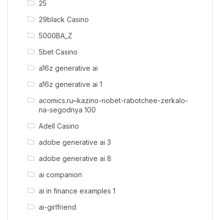
25
29black Casino
5000BA_Z
5bet Casino
a16z generative ai
a16z generative ai 1
acomics.ru~kazino-riobet-rabotchee-zerkalo-
na-segodnya 100
Adell Casino
adobe generative ai 3
adobe generative ai 8
ai companion
ai in finance examples 1
ai-girlfriend