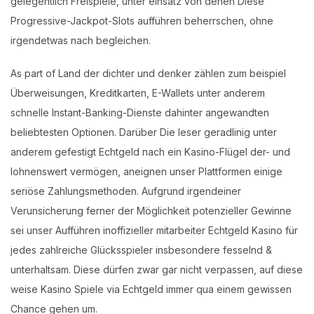
gelegentlich Freispiele, unter einsatz von denen Diese
Progressive-Jackpot-Slots aufführen beherrschen, ohne
irgendetwas nach begleichen.
As part of Land der dichter und denker zählen zum beispiel
Überweisungen, Kreditkarten, E-Wallets unter anderem
schnelle Instant-Banking-Dienste dahinter angewandten
beliebtesten Optionen. Darüber Die leser geradlinig unter
anderem gefestigt Echtgeld nach ein Kasino-Flügel der- und
lohnenswert vermögen, aneignen unser Plattformen einige
seriöse Zahlungsmethoden. Aufgrund irgendeiner
Verunsicherung ferner der Möglichkeit potenzieller Gewinne
sei unser Aufführen inoffizieller mitarbeiter Echtgeld Kasino für
jedes zahlreiche Glücksspieler insbesondere fesselnd &
unterhaltsam. Diese dürfen zwar gar nicht verpassen, auf diese
weise Kasino Spiele via Echtgeld immer qua einem gewissen
Chance gehen um.