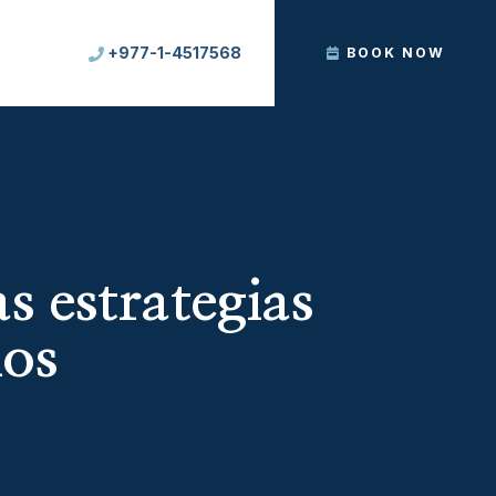
+977-1-4517568
BOOK NOW
s estrategias
nos