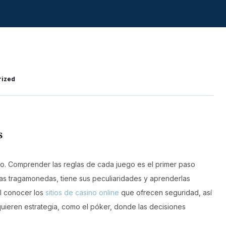
rized
s
ico. Comprender las reglas de cada juego es el primer paso
inas tragamonedas, tiene sus peculiaridades y aprenderlas
al conocer los
sitios de casino online
que ofrecen seguridad, así
quieren estrategia, como el póker, donde las decisiones