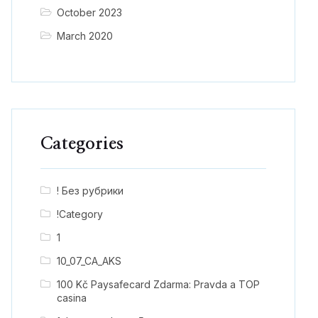
October 2023
March 2020
Categories
! Без рубрики
!Category
1
10_07_CA_AKS
100 Kč Paysafecard Zdarma: Pravda a TOP
casina