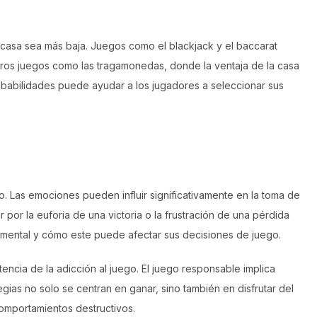
a casa sea más baja. Juegos como el blackjack y el baccarat
ros juegos como las tragamonedas, donde la ventaja de la casa
babilidades puede ayudar a los jugadores a seleccionar sus
o. Las emociones pueden influir significativamente en la toma de
 por la euforia de una victoria o la frustración de una pérdida
 mental y cómo este puede afectar sus decisiones de juego.
ncia de la adicción al juego. El juego responsable implica
gias no solo se centran en ganar, sino también en disfrutar del
omportamientos destructivos.