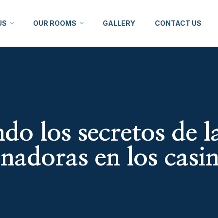
US
OUR ROOMS
GALLERY
CONTACT US
o los secretos de la
nadoras en los casi