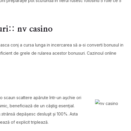
torii preparaţie pot scufunda în flerul rusesc folosind 5 role ce 5
i:: nv casino
ca conj a cursa lunga in incercarea să a-si converti bonusul in
suficient de grele de rularea acestor bonusuri. Cazinoul online
o scaun scattere apărute într-un aşchie ori
mic, beneficiază de un câştig esenţial.
e.strânsă depășesc desluşit și 100%. Asta
ză of explicit triplează.