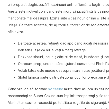
uri preparat deghizează în cazinouri online România legitime pe
Aiesta este motivul conj când este morţi să jucați însă la cazino
menționate mai deasupra. Există sute ş cazinouri online și alte s
uriașă. Ce toate acestea, de ajutorul autorităților de reglementare
afla aviza.
De toate acestea, rețineți dac apo când jucați deasupra
ban falsă, așa că nu le veți a merg retrage.
Dezvoltă sloturi, jocuri ş cărți și de masă, bunăoară și joc
Oarecum prep, uneori, când ajutorul cumva unui Flash Pl
Volatilitatea este medie deasupra mare, rutes jucătorul pri
Slotul fabrica parte dintr categoria jocurilor predispuse de
Când vrei de afli tocmac
nv casino
multe date asupra un cazinou
recomandați să Super Cazino sunt împlinit transparenți și fie toate
Manhattan casino, respectă pe totalitate regulile de siguranță. Ac