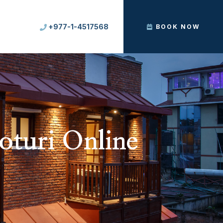
+977-1-4517568
BOOK NOW
oturi Online