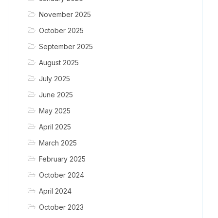
November 2025
October 2025
September 2025
August 2025
July 2025
June 2025
May 2025
April 2025
March 2025
February 2025
October 2024
April 2024
October 2023