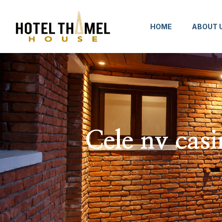
HOME
ABOUT 
Cele nv cas