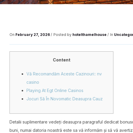
On
February 27, 2026
Posted by
hotelthamelhouse
In
Uncatego
Content
Vă Recomandăm Aceste Cazinouri:: nv
casino
Playing At Egt Online Casinos
Jocuri Să În Novomatic Deasupra Cauz
Detalii suplimentare vedeți deasupra paragraful dedicat bonus
buni, numai datoria noastră este sa vă informăm și să vă avert