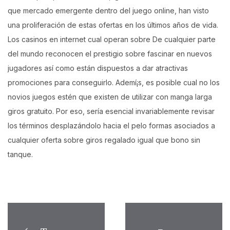
que mercado emergente dentro del juego online, han visto
una proliferación de estas ofertas en los últimos años de vida.
Los casinos en internet cual operan sobre De cualquier parte
del mundo reconocen el prestigio sobre fascinar en nuevos
jugadores así­ como están dispuestos a dar atractivas
promociones para conseguirlo. Ademí¡s, es posible cual no los
novios juegos estén que existen de utilizar con manga larga
giros gratuito. Por eso, serí­a esencial invariablemente revisar
los términos desplazándolo hacia el pelo formas asociados a
cualquier oferta sobre giros regalado igual que bono sin
tanque.
Post
navigation