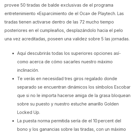
provee 50 tiradas de balde exclusivas de el programa
entretenimiento «Esparcimiento de el Oca» de Playtech. Las
tiradas tienen activarse dentro de las 72 mucho tiempo
posteriores en el cumpleaños, desplazándolo hacia el pelo
una vez acreditadas, poseen una validez sobre 5 las jornadas.
Aquí descubrirás todas los superiores opciones así­
como acerca de cómo sacarles nuestro máximo
inclinación.
Te verás en necesidad tres giros regalado donde
separado se encuentran dinámicos los símbolos Escobar
que si no le importa hacerse amiga de la grasa bloquean
sobre su puesto y nuestro estuche amarillo Golden
Locked Up.
La puesta norma permitida serí­a de el 10 percent del
bono y los ganancias sobre las tiradas, con un máximo