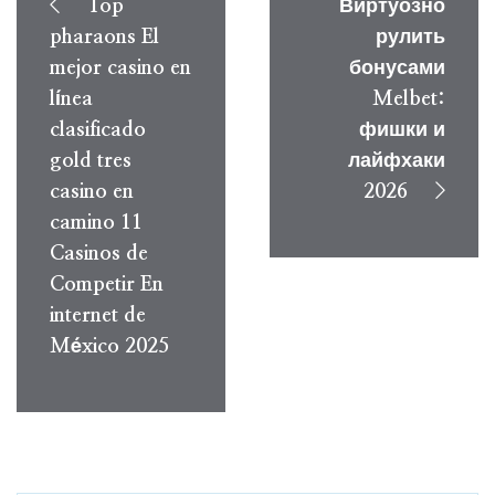
Top
Виртуозно
pharaons El
рулить
mejor casino en
бонусами
línea
Melbet:
clasificado
фишки и
gold tres
лайфхаки
casino en
2026
camino 11
Casinos de
Competir En
internet de
México 2025