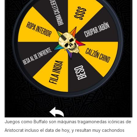
Juegos como Buffalo son máquinas tragamonedas icónicas de
Aristocrat incluso el data de hoy, y resultan muy cachondos