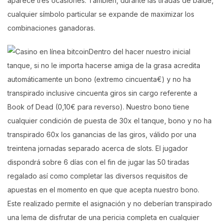
aparece tres ocasiones. También, durante las tiradas de balde,
cualquier símbolo particular se expande de maximizar los
combinaciones ganadoras.
Dentro del hacer nuestro inicial
tanque, si no le importa hacerse amiga de la grasa acredita
automáticamente un bono (extremo cincuenta€) y no ha
transpirado inclusive cincuenta giros sin cargo referente a
Book of Dead (0,10€ para reverso). Nuestro bono tiene
cualquier condición de puesta de 30x el tanque, bono y no ha
transpirado 60x los ganancias de las giros, válido por una
treintena jornadas separado acerca de slots. El jugador
dispondrá sobre 6 días con el fin de jugar las 50 tiradas
regalado así­ como completar las diversos requisitos de
apuestas en el momento en que que acepta nuestro bono.
Este realizado permite el asignación y no deberían transpirado
una lema de disfrutar de una pericia completa en cualquier