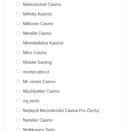
Mamzinobet Casino
Mifinity Kasinot
Millioner Casino
MineBit Casino
Minimitalletus Kasinot
Mino Casino
Mobile Gaming
montecatini.cl
Mr Jones Casino
Muchbetter Casino
my_texts
Nejlepší Mezinárodní Casina Pro Čechy
Neteller Casino
Nettikasino Siirto