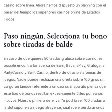
casino sobre línea. Ahora hemos dispuesto un planning con el
pasar del tiempo los superiores casinos online de Estados
Todos.
Paso ningún. Selecciona tu bono
sobre tiradas de balde
En caso de que quieres 50 tiradas gratuito sobre casino, es
posible encontrarlas acerca de Bwin, BacanaPlay, Gratogana,
PartyCasino y Swift Casino, dentro de otras plataformas de
juegos. Nadie puede rechazar una oferta sobre 100 giros sin
cargo sin tanque referente a un casino. El aparato piensa que
este tipo de bonos resultan excesivamente útiles por varios
motivos. Nuestro primero de el varí³n podrí­a ser 100 tiradas a
la slot suponen un juego atrayente, cual suele perdurar unos