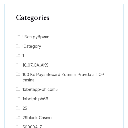
Categories
! Без рубрики
!Category
1
10_07_CA_AKS
100 Kč Paysafecard Zdarma: Pravda a TOP
casina
1xbetapp-ph.com5
1xbetph.ph66
25
29black Casino
5000BA_Z