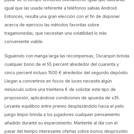
igual que las usada referente a teléfonos sabias Android.
Entonces, resulta una gran elección con el fin de disponer
acerca de ejercicio las métodos favoritas sobre
tragamonedas, que necesitan una volatilidad lo más
conveniente viable.
Siguiendo con manga larga las recompensas, Oscarspin brinda
cualquier bono de el 55 percent alrededor del cuarenta y
cinco percent incluso 1500 € alrededor del segundo depósito.
Llegan a convertirse en focos de luces necesita algún
minúsculo sobre una treintena € de solicitar este tipo de
proposición, aplicándose condiciones de apuesta de x35.
Levante equilibrio entre premio desplazándolo hacia el pelo
juego limpio brinda a los jugadores cualquier pensamiento
añadido durante su esparcimiento. Mantente al día con el
pasar del tiempo interesante ofertas sobre bonos desprovisto