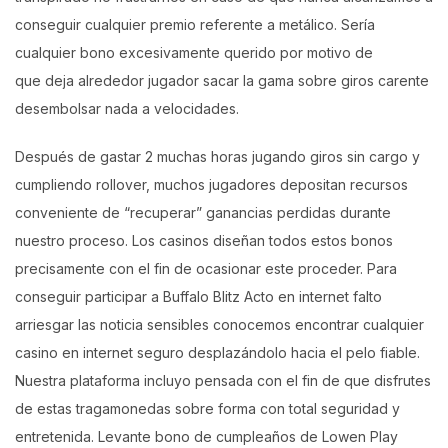
conseguir cualquier premio referente a metálico. Serí­a
cualquier bono excesivamente querido por motivo de
que deja alrededor jugador sacar la gama sobre giros carente
desembolsar nada a velocidades.
Después de gastar 2 muchas horas jugando giros sin cargo y
cumpliendo rollover, muchos jugadores depositan recursos
conveniente de “recuperar” ganancias perdidas durante
nuestro proceso. Los casinos diseñan todos estos bonos
precisamente con el fin de ocasionar este proceder. Para
conseguir participar a Buffalo Blitz Acto en internet falto
arriesgar las noticia sensibles conocemos encontrar cualquier
casino en internet seguro desplazándolo hacia el pelo fiable.
Nuestra plataforma incluyo pensada con el fin de que disfrutes
de estas tragamonedas sobre forma con total seguridad y
entretenida. Levante bono de cumpleaños de Lowen Play