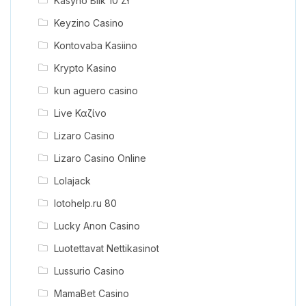
Kasyno Blik 10 Zł
Keyzino Casino
Kontovaba Kasiino
Krypto Kasino
kun aguero casino
Live Καζίνο
Lizaro Casino
Lizaro Casino Online
Lolajack
lotohelp.ru 80
Lucky Anon Casino
Luotettavat Nettikasinot
Lussurio Casino
MamaBet Casino