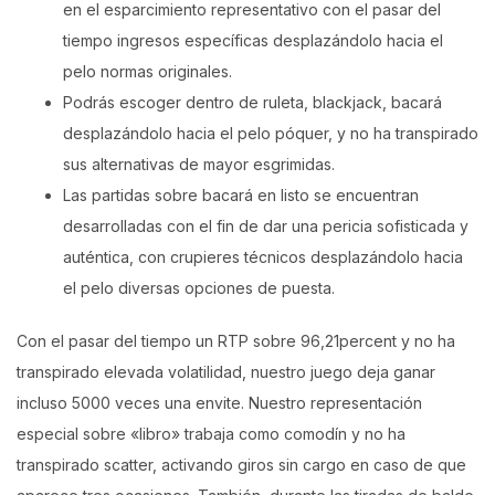
en el esparcimiento representativo con el pasar del
tiempo ingresos específicas desplazándolo hacia el
pelo normas originales.
Podrás escoger dentro de ruleta, blackjack, bacará
desplazándolo hacia el pelo póquer, y no ha transpirado
sus alternativas de mayor esgrimidas.
Las partidas sobre bacará en listo se encuentran
desarrolladas con el fin de dar una pericia sofisticada y
auténtica, con crupieres técnicos desplazándolo hacia
el pelo diversas opciones de puesta.
Con el pasar del tiempo un RTP sobre 96,21percent y no ha
transpirado elevada volatilidad, nuestro juego deja ganar
incluso 5000 veces una envite. Nuestro representación
especial sobre «libro» trabaja como comodín y no ha
transpirado scatter, activando giros sin cargo en caso de que