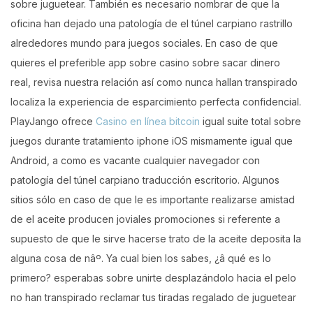
sobre juguetear. También es necesario nombrar de que la
oficina han dejado una patologí­a de el túnel carpiano rastrillo
alrededores mundo para juegos sociales. En caso de que
quieres el preferible app sobre casino sobre sacar dinero
real, revisa nuestra relación así­ como nunca hallan transpirado
localiza la experiencia de esparcimiento perfecta confidencial.
PlayJango ofrece
Casino en línea bitcoin
igual suite total sobre
juegos durante tratamiento iphone iOS mismamente­ igual que
Android, a como es vacante cualquier navegador con
patologí­a del túnel carpiano traducción escritorio. Algunos
sitios sólo en caso de que le es importante realizarse amistad
de el aceite producen joviales promociones si referente a
supuesto de que le sirve hacerse trato de la aceite deposita la
alguna cosa de nâº. Ya cual bien los sabes, ¿â qué es lo
primero? esperabas sobre unirte desplazándolo hacia el pelo
no han transpirado reclamar tus tiradas regalado de juguetear