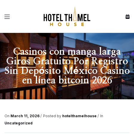
Menu
Casinos con manga larga
Giros Gratuito Por Registro
Sin Depósito México Casino
en línea bitcoin 2026
On
March 11, 2026
Posted by
hotelthamelhouse
In
Uncategorized