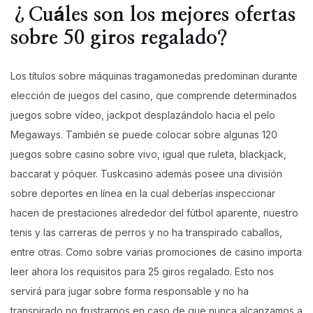
¿Cuáles son los mejores ofertas
sobre 50 giros regalado?
Los títulos sobre máquinas tragamonedas predominan durante
elección de juegos del casino, que comprende determinados
juegos sobre vídeo, jackpot desplazándolo hacia el pelo
Megaways. También se puede colocar sobre algunas 120
juegos sobre casino sobre vivo, igual que ruleta, blackjack,
baccarat y póquer. Tuskcasino además posee una división
sobre deportes en línea en la cual deberías inspeccionar
hacen de prestaciones alrededor del fútbol aparente, nuestro
tenis y las carreras de perros y no ha transpirado caballos,
entre otras. Como sobre varias promociones de casino importa
leer ahora los requisitos para 25 giros regalado. Esto nos
servirá para jugar sobre forma responsable y no ha
transpirado no frustrarnos en caso de que nunca alcanzamos a